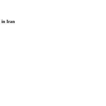
y
in
Iran