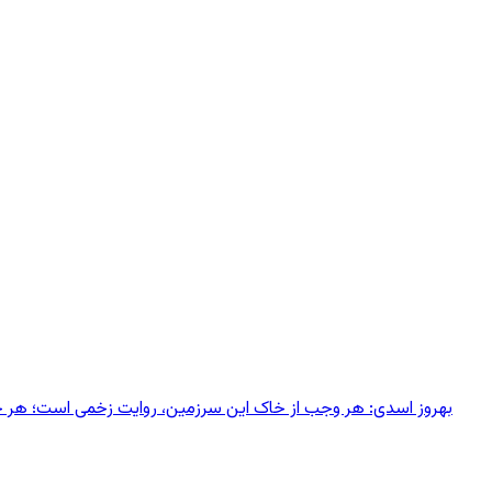
بهروز اسدی: هر وجب از خاک‌ این سرزمین، روایت زخمی است؛ هر خانه‌