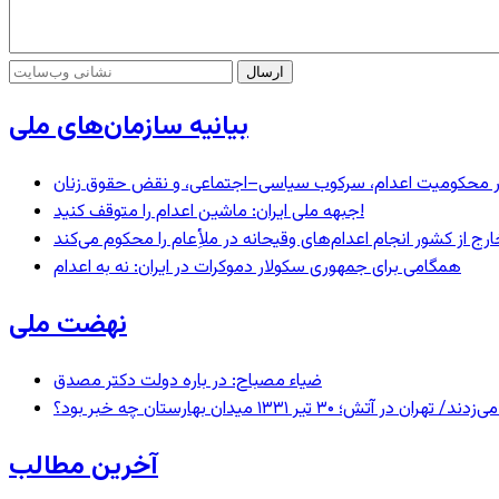
بیانیه سازمان‌های ملی
– در محکومیت اعدام، سرکوب سیاسی–اجتماعی، و نقض حقوق زنان
جبهه ملی ایران: ماشین اعدام را متوقف کنید!
رج از کشور انجام اعدام‌های وقیحانه در ملأِعام را محکوم می‌کند
همگامی برای جمهوری سکولار دموکرات در ایران: نه به اعدام
نهضت ملی
ضیاء مصباح: در باره دولت دکتر مصدق
 ۱۳۳۱ میدان بهارستان چه خبر بود؟
آخرین مطالب