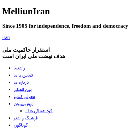
Melliun
Iran
Since 1905 for
independence
,
freedom
and
democrac
Iran
استقرار
حاکميت ملی
هدف نهضت ملی ایران است
راهنما
تماس با ما
درباره ما
بین المللی
معرفی کتاب
اپوزیسیون
- گرد همآئی ها
فرهنگ و هنر
گوناگون