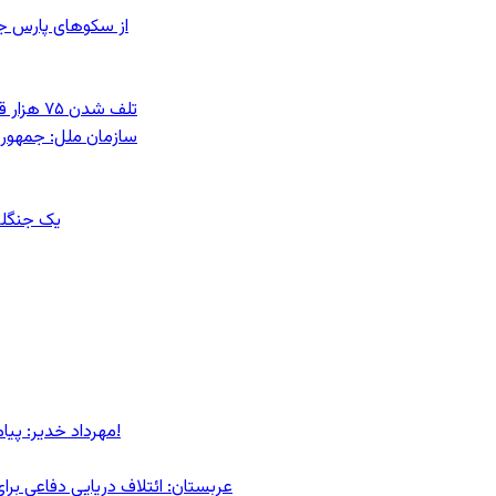
از سکوهای پارس ج
تلف شدن ۷۵ هزار قطعه ماهی در رودخانه مسقان شیراز بر اثر ورود شورابه فوق‌اشباع
سازمان ملل: جمهوری
یک جنگلب
مهرداد خدیر: پیام روشن پزشکیان در گفت‌و‌گوی تصویری با مرد نامرئی: من هستم!
عربستان: ائتلاف دریایی دفاعی بر