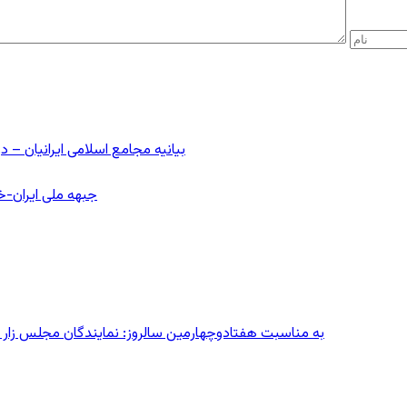
بیانیه مجامع اسلامی ایرانیان 
جبهه ملی ایران-خا
به مناسبت هفتادوچهارمین سالروز: نمایندگان مجلس زار می‌زدند/ تهران در آتش؛ ۳۰ تیر