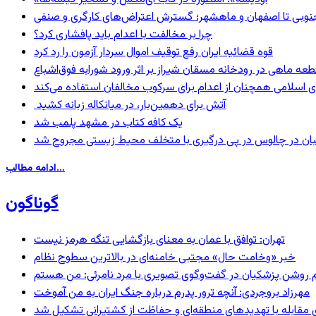
نوبی تا اصفهان و ماهشهر؛ گسترش اعتراض‌های کارگری و صنفی
چرا بر مخالفت با اعدام باید پافشاری کرد؟
قوه قضائیه ایران رفع توقیف اموال سردار آزمون را رد کرد
 اسلامی همچنان از اعدام برای سرکوب مخالفان استفاده می‌کند
آتش برای دهمین‌بار، در میانکاله زبانه کشید
یک کافه کتاب در مشهد پلمب شد
ان در چالوس در پی درگیری با متخلف محیط زیستی مجروح شد
ادامه مطالب...
گوناگون
تهران: توافق با عمان به معنای بازگشایی تنگه هرمز نیست
خبر «وخامت حال» مجتبی خامنه‌ای در بالاترین سطوح نظام
مهرزاد بروجردی: آنچه ترور پدرم درباره جنگ ایران به من آموخت
ای مقابله با تهدیدهای منطقه‌ای و حفاظت از کشتیرانی تشکیل شد