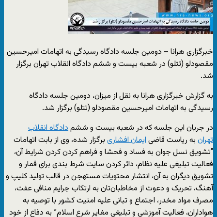
خبرگزاری هرانا – دومین جلسه دادگاه رسیدگی به اتهامات امیرحسین
مقصودلو (تتلو) در شعبه بیست و ششم دادگاه انقلاب تهران برگزار
شد.
به گزارش خبرگزاری هرانا به نقل از میزان، دومین جلسه دادگاه
رسیدگی به اتهامات امیرحسین مقصودلو (تتلو) برگزار شد.
در جریان این جلسه که در شعبه بیست و ششم
دادگاه انقلاب
تهران
به ریاست قاضی
ایمان افشاری
برگزار شده، وی از بابت اتهامات
“تشویق نسل جوان به فساد و فحشا و فراهم کردن کردن شرایط آن،
فعالیت تبلیغی علیه نظام، دائر کردن سایت شرط بندی برای قمار و
تشویق دیگران به آن، انتشار محتویات مستهجن در قالب تولید کلیپ و
آهنگ، تحریک و دعوت از مخاطبان‌تان به ارتکاب جرایم منافی عفت،
مصرف مواد مخدر، اجتماع و تبانی علیه امنیت کشور با توصیه به
هواداران، فعالیت آموزشی و تبلیغی مغایر شرع اسلام” به دفاع از خود