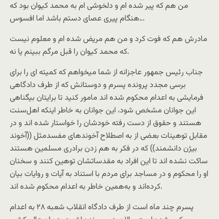
ﻣﻦ ﻫﻢ ﮐﻪ ﭘﯿﺮ ﺷﺪﻩ ﺍﻡ ﻭ ﺩﻟﺨﻮﺷﯽ ﺍﻡ ﺑﻪ ﻣﺤﻤﺪ ﮐﯿﻮﺍﻥ ﺑﻮﺩ ﮐﻪ
ﻫﻨﮕﺎﻡ ﭘﯿﺮﯼ ﻋﺼﺎﯼ ﺩﺳﺘﻢ ﺑﺎﺷﺪ ﺍﻣﺎ ﺍﻓﺴﻮﺱ…
ﻣﺎﺩﺭﺵ ﻫﻢ ﮐﻪ ﻓﻮﺕ ﮐﺮﺩ ﻭ ﻣﻦ ﻫﻢ ﻣﺮﯾﺾ ﺷﺪﻩ ﺍﻡ ﻭ ﻣﻌﻠﻮﻡ ﻧﯿﺴﺖ
ﮐﻪ ﻣﺤﻤﺪ ﮐﯿﻮﺍﻥ ﺭﺍ ﻗﺒﻞ ﻣﺮﮔﻢ ﺑﺒﯿﻨﻢ ﯾﺎ ﻧﻪ.
ﺟﻨﺎﺏ ﺭﺋﯿﺲ ﺟﻤﻬﻮﺭ ﻋﺎﺟﺰﺍﻧﻪ ﺍﺯ ﺷﻤﺎ ﻣﯿﺨﻮﺍﻫﻢ ﮐﻪ ﮐﻤﯿﺘﻪ ﺍﯼ ﺭﺍ ﺑﺮﺍﯼ
ﺑﺮﺳﯽ ﻣﺠﺪﺩ ﭘﺮﻭﻧﺪﻩ ﭘﺴﺮﻡ ﻭ ﺩﻭﺳﺘﺎﻧﺶ ﮐﻪ ﺍﺯ ﻃﺮﻑ ﺩﺍﺩﮔﺎﻫﯽ
ﻓﺮﻣﺎﯾﺸﯽ ﺑﻪ ﺍﻋﺪﺍﻡ ﻣﺤﮑﻮﻡ ﺷﺪﻩ ﺍﻧﺪ ﻣﺎﻣﻮﺭ ﮐﻨﯿﺪ ﺗﺎ ﺑﺮﺍﯾﺘﺎﻥ ﺑﯿﮕﻨﺎﻫﯽ
ﺍﯾﻦ ﺟﻮﺍﻧﺎﻥ ﻣﺸﺨﺺ ﺷﻮﺩ، ﺍﯾﻦ ﺟﻮﺍﻧﺎﻥ ﺑﻪ ﺧﺎﻃﺮ ﺍﯾﻨﮑﻪ ﺍﻫﻞ‌ﺳﻨﺖ
ﻫﺴﺘﻨﺪ ﻭ ﺣﻘﻮﻕ ﺍﺯ ﺩﺳﺖ ﺭﻓﺘﻪ ﺧﻮﺩﺷﺎﻥ ﺭﺍ ﺧﻮﺍﺳﺘﺎﺭ ﺷﺪﻩ ﺍﻧﺪ ﻭ ﺩﺭ
ﻣﻘﺎﺑﻞ ﺗﻮﻫﯿﻨﺎﺕ ﺑﻌﻀﯽ ﺍﺯ ﺑﻪ ﺍﺻﻄﻼﺡ ﺁﺧﻮﻧﺪﻫﺎﯼ ﻣﻔﺴﺪﻣﺜﻞ ((ﺁﺧﻮﻧﺪ
ﺑﯿﮋﻥ ﺩﺍﻧﺸﻤﻨﺪ)) ﮐﻪ ﺩﺭ ﻓﮑﺮ ﺑﻪ ﻫﻢ ﺯﺩﻥ ﺑﺮﺍﺩﺭﯼ ﻣﺴﻠﻤﯿﻦ ﻫﺴﺘﻨﺪ
ﺳﺎﮐﺖ ﻧﺸﺪﻩ ﺍﻧﺪ ﺗﺎ ﺍﯾﻦ ﺍﻓﺮﺍﺩ ﺑﻪ ﻣﻘﺪﺳﺎﺗﺸﺎﻥ ﺗﻮﻫﯿﻦ ﮐﻨﻨﺪ ﻭ ﺳﺨﻨﺎﻥ
ﺍﻭ ﺭﺍ ﻣﺤﮑﻮﻡ ﻭ ﺩﺭ ﻣﺴﺎﺟﺪ ﺑﺮﺍﯼ ﻣﺮﺩﻡ ﺑﺎ ﺍﺳﺘﻨﺎﺩ ﺑﻪ آﯾﺎﺕ ﻭ ﺭﻭﺍﯾﺎﺕ ﺑﯿﺎﻥ
ﮐﺮﺩﻩ‌ﺍﻧﺪ ﻭ ﺑﻪﻫﻤﯿﻦ ﺧﺎﻃﺮ ﺑﻪ ﺍﻋﺪﺍﻡ ﻣﺤﮑﻮﻡ ﺷﺪﻩ ﺍﻧﺪ.
ﭘﺴﺮﻡ ﭼﻨﺪ ﻣﺎﻩ ﺍﺳﺖ ﺍﺯ ﻃﺮﻑ ﺩﺍﺩﮔﺎﻩ ﺍﻧﻘﻼﺏ ﺷﻌﺒﻪ ۲۸ ﺑﻪ ﺍﻋﺪﺍﻡ