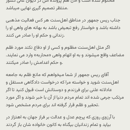
ﻣﺤﮑﻮﻡ ﺷﺪﻩ ﺍﺳﺖ ﻭ ﺍﻻﻥ ﻫﻢ ﭘﺮﻭﻧﺪﻩ ﺍﺵ ﺩﺭ ﺩﯾﻮﺍﻥ ﻋﺎﻟﯽ ﮐﺸﻮﺭ
ﻣﻨﺘﻈﺮ ﺗﺼﻤﯿﻢ ﮔﯿﺮﯼ ﻧﻬﺎﯾﯽ ﻣﯿﺒﺎﺷﺪ.
ﺟﻨﺎﺏ ﺭﯾﺲ ﺟﻤﻬﻮﺭ ﺩﺭ ﻣﻨﺎﻃﻖ ﺍﻫﻞ‌ﺳﻨﺖ ﻫﺮ ﮐﺱ ﻓﻌﺎﻟﯿﺖ ﻣﺬﻫﺒﯽ
ﺩﺍﺷﺘﻪ ﺑﺎﺷﺪ ﻭ ﺧﻮﺍﺳﺘﺎﺭ ﺭﻓﻊ ﺗﺒﻌﯿﺾ ﺑﺎﺷﺪ ﺑﻪ ﺑﻬﺎﻧﻪ ﻫﺎﯼ ﻭﺍﻫﯽ ﺍﻭ ﺭﺍ
ﺯﻧﺪﺍﻧﯽ ﻭ ﺣﮑﻢ ﺍﻭ ﺭﺍ ﺻﺎﺩﺭ ﻣﯽ ﮐﻨﻨﺪ.
ﺍﮔﺮ ﻣﺜﻞ ﺍﻫﻞ‌ﺳﻨﺖ ﻣﻈﻠﻮﻡ ﻭ ﮐﺴﯽ ﺍﺯ ﺍﻭ ﺩﻓﺎﻉ ﻧﮑﻨﺪ ﻣﻮﺭﺩ ﻇﻠﻢ
ﻣﻀﺎﻋﻒ ﻭﺍﻗﻊ ﻣﯿﺸﻮﻧﺪ ﻭ ﺑﻪ ﺍﻭ ﺍﺗﻬﺎﻡ ﻭﺍﻫﯽ «ﻣﺤﺎﺭﺑﻪ» ﻭﺍﺭﺩ ﻣﯽ ﻧﻤﺎﯾﻨﺪ.
ﻭ ﺣﮑﻢ ﺍﻋﺪﺍﻣﺶ ﺭﺍ ﺻﺎﺩﺭ ﻣﯿﮑﻨﻨﺪ.
آﻗﺎﯼ ﺭﯾﺲ ﺟﻤﻬﻮﺭ ﺍﺯ ﺷﻤﺎ ﻣﯿﺨﻮﺍﻫﻢ ﮐﻪ ﻣﺎﻧﻊ ﻇﻠﻢ ﺑﻪ ﺟﺎﻣﻌﻪ
ﺍﻫﻞ‌ﺳﻨﺖ ﺷﻮﯾﺪ ﻭ ﺧﻮﺍﺳﺘﻪ ﻣﺮﺍ ﮐﻪ ﺩﺭﺧﻮﺍﺳﺖ ﺩﺍﺩﮔﺎﻫﯽ ﻣﺴﺘﻘﻞ ﻭ
ﻋﺎﺩﻻﻧﻪ ﻋﻠﻨﯽ ﺑﺮﺍﯼ ﻓﺮﺯﻧﺪﻡ ﻭ ﺩﻭﺳﺘﺎﻧﺶ ﺍﺳﺖ ﻗﺒﻮﻝ ﮐﻨﯿﺪ ﺗﺎ ﺍﮔﺮ
ﻣﺮﺗﮑﺐ ﺟﺮﻣﯽ ﺷﺪﻩ ﺍﻧﺪ ﺗﻤﺎﻡ ﻣﺮﺩﻡ ﺩﻧﯿﺎ ﺍﺯ آﻥ ﺑﺎ ﺧﺒﺮ ﺷﻮﻧﺪ ﻭ ﺍﮔﺮ ﻣﻮﺭﺩ
ﺗﺤﻘﯿﺮ ﻭ ﻇﻠﻢ ﻗﺮﺍﺭ ﮔﺮﻓﺘﻪ ﺍﻧﺪ ﺑﺮﺍﯼ ﻣﺮﺩﻡ ﻣﺸﺨﺺ ﺷﻮﺩ.
ﺑﺎ ﺁﺭﺯﻭﯼ ﺭﻭﺯﯼ ﮐﻪ ﭘﺮﭼﻢ ﻋﺪﻝ ﻭ ﻋﺪﺍﻟﺖ ﺑﺮ ﻓﺮﺍﺯ ﺟﻬﺎﻥ ﺑﻪ ﺍﻫﺘﺰﺍﺯ ﺩﺭ
ﺑﯿﺎﯾﺪ ﻭ ﺗﻤﺎﻡ ﺯﻧﺪﺍﻧﯿﺎﻥ ﺑﯿﮕﻨﺎﻩ ﺑﻪ ﮐﺎﻧﻮﻥ ﺧﺎﻧﻮﺍﺩﻩ ﺷﺎﻥ ﺑﺎﺯ ﮔﺮﺩﻧﺪ