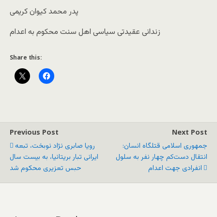
ﭘﺪﺭ ﻣﺤﻤﺪ ﮐﯿﻮﺍﻥ ﮐﺮﯾﻤﯽ
ﺯﻧﺪﺍﻧﯽ ﻋﻘﯿﺪﺗﯽ ﺳﯿﺎﺳﯽ ﺍﻫﻞ ﺳﻨﺖ ﻣﺤﮑﻮﻡ ﺑﻪ ﺍﻋﺪﺍﻡ
Share this:
Previous Post
Next Post
جمهوری اسلامی قتلگاه انسان:
رویا صابری نژاد نوبخت، تبعه
انتقال دست‌کم چهار نفر به سلول
ایرانی تبار بریتانیا، به بیست سال
انفرادی جهت اعدام
حبس تعزیری محکوم شد