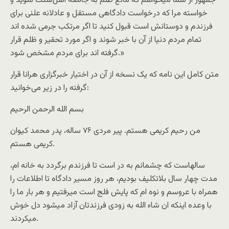
ﺟﻤﻬﻮﺭ ﺍﺯ ﺷﻤﺎ ﻣﯿﺨﻮﺍﻫﻢ ﮐﻪ ﻣﺎﻧﻊ ﻇﻠﻢ ﺑﻪ ﺟﺎﻣﻌﻪ ﺍﻫﻞ‌ﺳﻨﺖ ﺷﻮﯾﺪ ﻭ
ﺧﻮﺍﺳﺘﻪ ﻣﺮﺍ ﮐﻪ ﺩﺭﺧﻮﺍﺳﺖ ﺩﺍﺩﮔﺎﻫﯽ ﻣﺴﺘﻘﻞ ﻭ ﻋﺎﺩﻻﻧﻪ ﻋﻠﻨﯽ ﺑﺮﺍﯼ
ﻓﺮﺯﻧﺪﻡ ﻭ ﺩﻭﺳﺘﺎﻧﺶ ﺍﺳﺖ ﻗﺒﻮﻝ ﮐﻨﯿﺪ ﺗﺎ ﺍﮔﺮ ﻣﺮﺗﮑﺐ ﺟﺮﻣﯽ ﺷﺪﻩ ﺍﻧﺪ
ﺗﻤﺎﻡ ﻣﺮﺩﻡ ﺩﻧﯿﺎ ﺍﺯ آﻥ ﺑﺎ ﺧﺒﺮ ﺷﻮﻧﺪ ﻭ ﺍﮔﺮ ﻣﻮﺭﺩ ﺗﺤﻘﯿﺮ ﻭ ﻇﻠﻢ ﻗﺮﺍﺭ
ﮔﺮﻓﺘﻪ ﺍﻧﺪ ﺑﺮﺍﯼ ﻣﺮﺩﻡ ﻣﺸﺨﺺ ﺷﻮﺩ.»
متن کامل این نامه که یک نسخه از آن در اختیار خبرگزاری هرانا قرار
گرفته را در زیر می‌خوانید:
ﺑﺴﻢ ﺍﻟﻠﻪ ﺍﻟﺮﺣﻤﻦ ﺍﻟﺮﺣﯿﻢ
ﻣﻦ ﺭﺣﯿﻢ ﮐﺮﯾﻤﯽ ﻫﺴﺘﻢ. ﭘﯿﺮ ﻣﺮﺩﯼ ۷۶ ﺳﺎﻟﻪ، ﭘﺪﺭ ﻣﺤﻣﺪ ﮐﯿﻮﺍﻥ
ﮐﺮﯾﻤﯽ ﻫﺴﺘﻢ.
ﺳﺎﻟﻬﺎﺳﺖ ﮐﻪ ﭼﺸﻤﺎﻧﻢ ﺑﻪ ﺩﺭ ﺍﺳﺖ ﺗﺎ ﻓﺮﺯﻧﺪﻡ ﺑﺮﮔﺮﺩﺩ ﺑﻪ ﺧﺎﻧﻪ ﺍﻡ،
ﻣﺪﺕ ﭼﻬﺎﺭ ﺳﺎﻝ ﺑﻼﺗﮑﻠﯿﻒ ﺑﻮﺩﯾﻢ، ﻫﺮ ﺭﻭﺯ مسیر ﺩﺍﺩﮔﺎﻩ تا ﺍﻃﻼﻋﺎﺕ ﺭﺍ
ﻫﻤﺮﺍﻩ ﺑﺎ ﻋﺮﻭﺳﻢ ﻭ ﻧﻮﻩ ﺍﻡ ﮐﻪ ﭘﺎﯾﺶ ﻓﻠﺞ ﺍﺳﺖ ﻣﯿﺮﻓﺘﯿﻢ ﻭ ﻫﺮ ﺑﺎﺭ ﻣﺎ ﺭﺍ
ﺑﺎ ﻭﻋﺪﻩ ﺍﯾﻨﮑﻪ ﺍﻥ ﺷﺎء ﺍﻟﻠﻪ ﺑﻪ ﺯﻭﺩﯼ ﻓﺮﺯﻧﺪﺗﺎﻥ آﺯﺍﺩ ﻣﯿﺸﻮﺩ ﺩﻝ ﺧﻮﺵ
ﻣﯿﮑﺮﺩﻧﺪ.