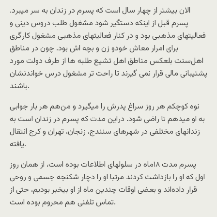
ﺍﻻﻥ ﺑﯿﺸﺘﺮ ﺍﺯ ﭼﻬﺎﺭ ﺳﺎﻝ ﺍﺳﺖ ﮐﻪ ﭘﺴﺮﻡ ﺩﺭ ﺯﻧﺪﺍﻥ ﺑﻪ ﺳﺮ ﻣﯿﺒﺮﺩ.
ﭘﺴﺮﻡ ﻗﺒﻞ ﺍﺯ ﺍﯾﻨﮑﻪ ﺩﺳﺘﮕﯿﺮ ﺷﻮﺩ ﻣﺸﻐﻮﻝ ﻃﻠﺐ ﺩﺭﻭﺱ ﺩﯾﻨﯽ ﻭ
ﻓﻌﺎﻟﯿﺘﻬﺎﯼ ﻣﺬﻫﺒﯽ ﺑﻮﺩ ﻭ ﺩﺭ ﮐﻨﺎﺭ ﻓﻌﺎﻟﯿﺘﻬﺎﯼ ﻣﺬﻫﺒﯽ ﻣﺸﻐﻮﻝ ﮐﺎﺭﮔﺮﯼ
ﺑﺮﺍﯼ ﺍﻣﺮﺍﺭ ﻣﻌﺎﺵ ﺧﻮﺩﻭ ﺯﻥ ﻭ ﺑﭽﻪ ﺍﺵ ﺑﻮﺩ. ﭼﻮﻥ ﺩﺭ ﻣﻨﺎﻃﻖ
ﺍﻫﻞ‌ﺳﻨﺖ ﺑﻠﻌﮑﺲ ﻣﻨﺎﻃﻖ ﺍﻫﻞ ﺗﺸﯿﻊ ﻃﻠﺒﻪ ﻫﺎ ﺍﺯ ﻃﺮﻑ ﺩﻭﻟﺖ ﻣﻮﺭﺩ
ﭘﺸﺘﯿﺒﺎﻧﯽ ﻣﺎﻟﯽ ﻗﺮﺍﺭ ﻧﻤﯽ ﮔﯿﺮﻧﺪ ﺗﺎ ﺭﺍﺣﺖ ﺗﺮ ﻣﺸﻐﻮﻝ ﺩﺭﺱ ﺧﻮﺍﻧﺪﻧﺸﺎﻥ
ﺑﺎﺷﻨﺪ.
ﻧﻮﻩ ﮐﻮﭼﮑﻢ ﻫﺮ ﺭﻭﺯ ﺳﺮﺍﻍ ﭘﺪﺭﺵ ﺭﺍ ﻣﯿﮕﯿﺮﺩ ﻭ من‌هم ﻫﺮ ﺑﺎﺭ ﺟﻮﺍﺑﯽ
ﺑﻪ ﺍﻭ ﻣﯿﺪﻫﻢ ﺗﺎ ﺭﺍضی ﺷﻮﺩ. ﺩﺭﺍﯾﻦ ﻣﺪﺕ ﮐﻪ ﭘﺴﺮﻡ ﺩﺭ ﺯﻧﺪﺍﻥ ﺍﺳﺖ ﺑﻪ
ﺯﻧﺪﺍﻧﻬﺎﯼ مختلفی ﺩﺭ ﺷﻬﺮﻫﺎﯼ ﺳﻨﻨﺪﺝ، ﺯﻧﺠﺎﻥ، ﺗﻬﺮﺍﻥ ﻭ ﮐﺮﺝ ﺍﻧﺘﻘﺎﻝ
ﯾﺎﻓﺘﻪ.
ﭘﺴﺮﻡ ﻣﺪﺕ ۱۸ﻣﺎﻩ ﺩﺭ ﺳﻠﻮﻟﻬﺎﯼ ﺍﻃﻼﻋﺎﺕ ﺑﻮﺩﻩ ﺍﺳﺖ، ﺍﺯ ﻫﻤﺎﻥ ﺭﻭﺯ
ﺍﻭﻝ ﮐﻪ ﺍﻭ ﺭﺍ ﺑﺎﺯﺩﺍﺷﺖ ﮐﺮﺩﻧﺪ ﻣﺮﺗﺒﺎ ﺍﻭ ﺭﺍ ﺩﭼﺎﺭ ﺷﮑﻨﺠﻪ ﺟﺴﻤﯽ ﻭ ﺭﻭﺣﯽ
ﻗﺮﺍﺭ ﺩﺍﺩﻩ‌ﺍﻧﺪ ﻭ ﺑﻌﻀﯽ ﺍﻭﻗﺎﺕ ﭼﻨﺪﯾﻦ ﻣﺎﻩ ﺍﺯ ﺍﻭ ﺑﯿﺨﺒﺮ ﺑﻮﺩﯾﻢ، ﺣﺘﯽ ﺍﺯ
ﺗﻤﺎﺱ ﺗﻠﻔﻨﯽ ﻫﻢ ﻣﺤﺮﻭﻡ ﺑﻮﺩﻩ ﺍﺳﺖ.