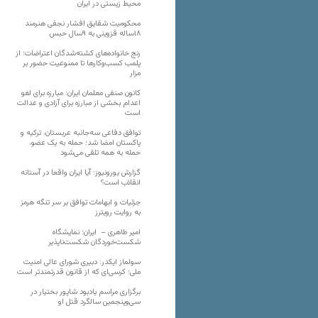
محیط زیستی در ایران
محکومیت شقایق افشار نجفی هنرمند
۱۸ساله قزوینی به ۹سال حبس
رنج خانواده‌های کشته‌شدگان اعتراضات؛ از
پلمب کسب‌وکارها تا ممنوعیت حضور بر
مزار
کانون صنفی معلمان ایران: مبارزه برای لغو
اعدام بخشی از مبارزه برای آزادی و عدالت
است
توافق دفاعی سه‌جانبه عربستان، ترکیه و
پاکستان امضا شد؛ حمله به یک عضو،
حمله به همه تلقی می‌شود
گزارش یورونیوز؛ آیا ایران واقعا در آستانه
انقلاب است؟
جزئیات و ابهامات توافق بر سر تنگه هرمز
به روایت رویترز
امیر طاهری – ایران: نمایشگاه
شکست‌خوردگان شکست‌ناپذیر
سولماز ایکدر: دبیری شورای عالی امنیت
ملی؛ کرسی‌ای که از قانون قدرتمندتر است
برگزاری مراسم یادبود شاپور بختیار در
سی‌وپنجمین سالگرد قتل او