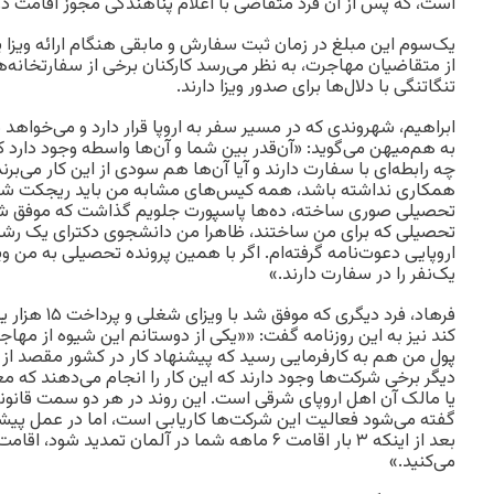
است، که پس از آن فرد متقاضی با اعلام پناهندگی مجوز اقامت در آ
یک‌سوم این مبلغ در زمان ثبت سفارش و مابقی هنگام ارائه ویزا
از متقاضیان مهاجرت، به نظر می‌رسد کارکنان برخی از سفارتخانه‌
تنگاتنگی با دلال‌ها برای صدور ویزا دارند.
ابراهیم، شهروندی که در مسیر سفر به اروپا قرار دارد و می‌خواهد 
به هم‌میهن می‌گوید:‌ «آن‌قدر بین شما و آن‌ها واسطه وجود دارد
چه رابطه‌ای با سفارت دارند و آیا آن‌ها هم سودی از این کار می‌برند
همکاری نداشته باشد، همه کیس‌های مشابه من باید ریجکت شوند
تحصیلی صوری ساخته، ده‌ها پاسپورت جلویم گذاشت که موفق شده 
تحصیلی که برای من ساختند، ظاهرا من دانشجوی دکترای یک رش
اروپایی دعوت‌نامه گرفته‌ام. اگر با همین پرونده تحصیلی به من 
یک‌نفر را در سفارت دارند.»
فرهاد، فرد دیگری
کند نیز به این روزنامه گفت: ««یکی از دوستانم این شیوه از مهاج
پول من هم به کارفرمایی رسید که پیشنهاد کار در کشور مقصد از 
دیگر برخی شرکت‌ها وجود دارند که این کار را انجام می‌دهند که معمو
یا مالک آن اهل اروپای شرقی است. این روند در هر دو سمت قانون
گفته می‌شود فعالیت این شرکت‌ها کاریابی است، اما در عمل پیش
بعد از اینکه ۳ بار اقامت ۶ ماهه شما در آلمان تمدید
می‌کنید.»