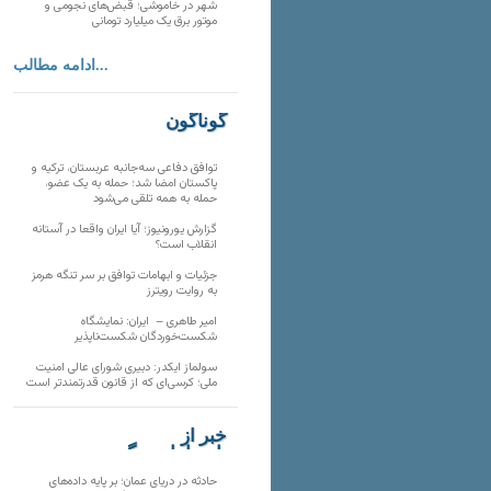
شهر در خاموشی؛ قبض‌های نجومی و
موتور برق یک میلیارد تومانی
ادامه مطالب...
گوناگون
توافق دفاعی سه‌جانبه عربستان، ترکیه و
پاکستان امضا شد؛ حمله به یک عضو،
حمله به همه تلقی می‌شود
گزارش یورونیوز؛ آیا ایران واقعا در آستانه
انقلاب است؟
جزئیات و ابهامات توافق بر سر تنگه هرمز
به روایت رویترز
امیر طاهری – ایران: نمایشگاه
شکست‌خوردگان شکست‌ناپذیر
سولماز ایکدر: دبیری شورای عالی امنیت
ملی؛ کرسی‌ای که از قانون قدرتمندتر است
خبر از
تارنماهای دیگر
حادثه در دریای عمان؛ بر پایه داده‌های