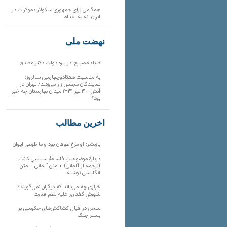
همگامی برای جمهوری سکولار دموکرات در
ایران: نه به اعدام
نهضت ملی
ضیاء مصباح: در باره دولت دکتر مصدق
به مناسبت هفتادوچهارمین سالروز:
نمایندگان مجلس زار می‌زدند/ تهران در
آتش؛ ۳۰ تیر ۱۳۳۱ میدان بهارستان چه خبر
بود؟
آخرین مطالب
بازنشر: او مرغ طوفان بود و ما طوطی ایوان
دربارهٔ موضوعیتِ فلسفهٔ سیاسیِ کانت
(ترجمه از آلمانی) + متن آلمانی + متن
انگلیسی نوشته
خرازی چه می‌داند که دیگران نمی‌گویند؟؛
شورشِ گفتاری علیه نظم قدرت
سخن در قبال کشاکش‌های حکومتی بر
بستر جنگ