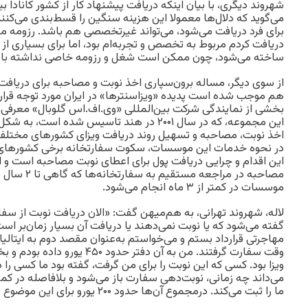
می‌گوید که دلال‌ها معمولا این هزینه سنگین را قسط‌بندی می‌کنند
برای فرد دریافت می‌شود، می‌تواند غیرتخصصی هم باشد. رزومه من
دریافت کردم مربوط به تخصص و تجربه‌ام بود، اما برای بسیاری از
ساخته می‌شود، چون ممکن است شغل و رزومه خاصی نداشته با
از سوی دیگر، مساله برون‌سپاری اخذ نوبت و مصاحبه برای دریافت
هم موجب شده است پدیده «ویزاسنترها» در ایران مورد توجه قرار 
بخشی از نمایندگی شرکت بین‌المللی «وی.اف.اس گلوبال» معرفی می
این مجموعه، که در سال ۲۰۰۱ در هند تاسیس شده 
اخذ نوبت، مصاحبه و تسهیل روند دریافت ویزای کشورهای مختلف ر
در نحوه خدمات‌ این موسسات، سکوت سفارتخانه برخی کشورهای ار
این اقدام و چرایی دریافت پول برای اعطای نوبت مصاحبه است و ای
مصاحبه در مراجع
موسسات در کمتر از ۳ ماه انجام می‌شود.
لاله، شهروند تهرانی، به هم‌میهن گفت‌: «الان دریافت نوبت از س
گفته می‌شود که یا نوبت نمی‌دهند یا دریافت آن بسیار زمان‌بر است،
مهاجرتی قرارداد بستم و می‌خواستم به‌عنوان مقصد دوم به ایتالی
وقت سفارت گرفتند. من به آن دفتر حد
ویزا بود. کسی که این نوبت را برای من گرفت، گفته بود ما کسی را
می‌داند چه زمانی، نوبت‌دهی سفارت باز می‌شود و بلافاصله در 
ما را ثبت می‌کند. درمجموع آن‌ها حدود ۲۰۰ یورو برای این موضوع می‌گرفتند.»