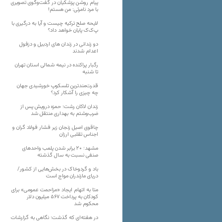
پیام روشن پزشکیان در گفت‌و‌گوی تصویری
با مرد نامرئی: من هستم!
لایحه صلح ترکیه چیست و آیا به درگیری با
پ‌ک‌ک پایان خواهد داد؟
دو زندانی در زندان های اردبیل و دزفول
اعدام شدند
رگبار پراکنده در نیمه شمالی استان تهران
تا شنبه
قدرت‌مندترین تلسکوپ خورشیدی جهان
چه چیزی را آشکار کرد؟
زندان لاکان رشت؛ حمزه درویش پس از
ضرب‌وشتم به بهداری منتقل شد
چاقوی اصیل زنجان زیر فشار فولاد گران و
اجناس تقلبی ارزان
مشهد؛ ۲۰ برابر شدن پلمب واحدهای
صنفی نسبت به سال گذشته
باد و گردوخاک در بخش‌هایی از کشور/
دریای مازندران مواج است
متا به اتهام ایجاد «مزاحمت عمومی» برای
کودکان به پرداخت ۵۶۷ میلیون دلار
محکوم شد
در هفته‌ای که گذشت؛ نگاهی به گزارشات