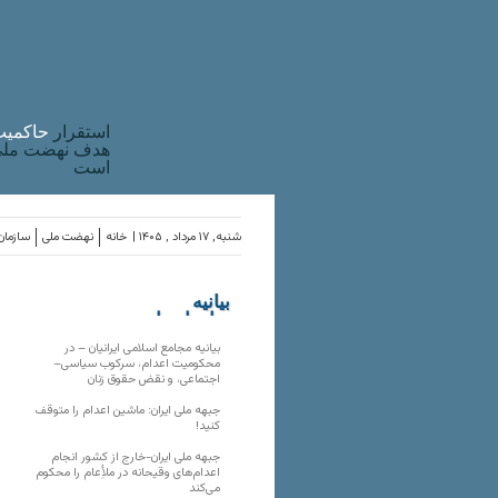
استقرار
حاکميت
هدف نهضت ملی 
است
شنبه, ۱۷ مرداد , ۱۴۰۵ |
خانه
نهضت ملی
سازمان‌
بیانیه
سازمان‌های
ملی
بیانیه مجامع اسلامی ایرانیان – در
محکومیت اعدام، سرکوب سیاسی–
اجتماعی، و نقض حقوق زنان
جبهه ملی ایران: ماشین اعدام را متوقف
کنید!
جبهه ملی ایران-خارج از کشور انجام
اعدام‌های وقیحانه در ملأِعام را محکوم
می‌کند