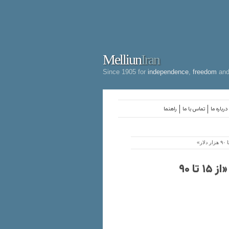
Melliun
Iran
Since 1905 for
independence
,
freedom
an
درباره ما
تماس با ما
راهنما
بازار داغ دلالی برای صدور ویزای مهاجرت ایرانیان؛ «از ۱۵ تا ۹۰