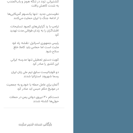
کشتیرانی، تردد در تنگه هرمز و باب‌المندب
به شدت کاهش یافت
نظرسنجی جدید: تنها یک‌سوم آمریکایی‌ها
از ادامه جنگ با ایران حمایت می‌کنند
ترامپ با رد گزارش‌های کمبود تسلیحات،
افشاگران را به زندان طولانی مدت تهدید
کرد
رئیس‌ جمهوری اسرائیل: نقشه راه غزه
مثبت است اما حماس باید کاملا خلع
سلاح شود
کویت دستور تعطیلی تنها مدرسه ایرانی
این کشور را صادر کرد
دو فوتبالیست سابق تیم ملی زنان ایران
رسما شهروند استرالیا شدند
آلمان برای عامل حمله با خودرو به جمعیت
در مونیخ حکم حبس ابد صادر کرد
دست‌کم ۳۰ نیروی دولتی یمن در حملات
حوثی‌ها کشته شدند
بایگانی نسخه قدیم سایت