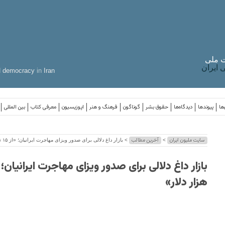
 ملی
ایران
d
democracy
in
Iran
ها
پیوندها
دیدگاه‌ها
حقوق بشر
گوناگون
فرهنگ و هنر
اپوزیسیون
معرفی کتاب
بین المللی
سایت ملیون ایران
آخرین مطالب
>
> بازار داغ دلالی برای صدور ویزای مهاجرت ایرانیان؛ «از ۱۵ تا ۹۰ هزار دلار»
هزار دلار»