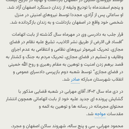
توسط نیروهای امنیتی در اصفهان بازداشت و نهایتا در تاریخ بیست
و پنجم اسفندماه با تودیع وثیقه از زندان دستگرد اصفهان آزاد شد.
او ساعاتی پس از آزادی، مجددا توسط نیروهای امنیتی در منزل
شخصی خود واقع در اصفهان بازداشت و به زندان بازگردانده شد.
قرار جلب به دادرسی وی در مهرماه سال گذشته از بابت اتهامات
“افساد فی الارض از طریق نشر اکاذیب، تبلیغ علیه نظام در فضای
مجازی، تحریک غیرموثر نیروهای نظامی و انتظامی به عدم اجرای
وظایف و تسلیم در فضای مجازی، تحریک مردم به جنگ و کشتار به
قصد برهم زدن امنیت و توهین به مقام رهبری و روح الله خمینی
در فضای مجازی” توسط شعبه دوم بازپرسی دادسرای عمومی و
انقلاب شهرستان مبارکه
صادر
شد.
در دی ماه سال ۱۴۰۲، آقای مهرابی در شعبه قضایی مذکور با
گشایش پرونده ای جدید علیه خود از بابت اتهاماتی همچون انتشار
محتوای مجرمانه در رسانه ها و توهین به ائمه و
مقدسات
مواجه
شد.
محمود مهرابی، سی و پنج ساله، شهروند ساکن اصفهان و مجرد،