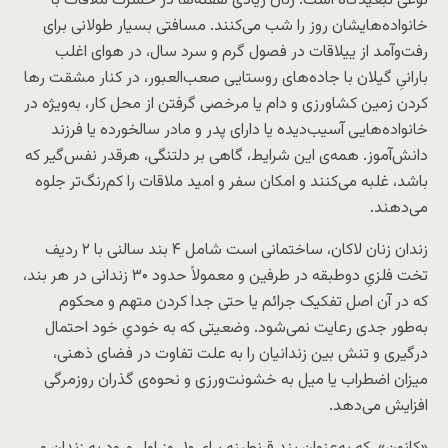
نوعی تبعیدگاه است
.
زنان زیادی هفته‌ها در حسرت ملاقات با
خانواده‌هایشان روز را شب می‌کنند. مسافتی بسیار طولانی برای
رفت‌وآمد از ییلاقات در فصول گرم و سرد سال، در هوای اغلب
بارانیِ گیلان با جاده‌های روستایی صعب‌العبور، در کنار مشقت رها
کردن زمین کشاورزی و دام یا مرخصی گرفتن از محل کار، به‌ویژه در
خانواده‌هایی آسیب‌دیده یا دارای پدر و مادر سالخورده یا فرزند
دانش‌آموز. همه‌ی این شرایط، گاهی بر دلتنگی، هرقدر نفس‌گیر که
باشد، غلبه می‌کنند و امکان سفر و امید ملاقات را کم‌رنگ‌تر جلوه
می‌دهند.
زندان زنان لاکان، ساختمانی است شامل ۴ بند سالنی با ۲ ردیف
تخت فلزیِ دوطبقه در طرفین و معمولاً حدود ۳۰ زندانی در هر بند،
که در آن اصل تفکیک جرائم یا حتی جدا کردن متهم و محکوم
به‌طور جدی رعایت نمی‌شود. وضعیتی که به خودیِ خود احتمال
درگیری و تنش بین زندانیان را به علت تفاوت در فضای ذهنی،
میزان اضطراب یا میل به خشونت‌ورزی و نحوه‌ی گذران روزمرگی
افزایش می‌دهد.