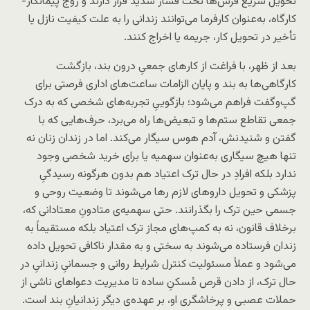
تحویل سریع فرش‌ها تحت فشار شدید قرار دارند و زوج پیمانکار-
کارگاه، به‌عنوان کارفرما می‌توانند زندانی را به علت کیفیت نازل یا
تأخیر در تحویل کار، جریمه یا اخراج کنند.
بعد از ظهر، با فراغت از کارهای جمعیِ درون بند، بازگشت
کارگاهی‌ها به بند و پایان الزامات ساعت‌های اداری فرصتی برای
گپ
وگفت فراهم می‌شود؛ بازگوییِ تجربه‌های شخصی که به درک
جمعی تقاطع ستم‌ها و تبعیض‌ها راه می‌برد، حرف‌هایی که با
گفتن و شنیدنش، آدم هوس سیگار می‌کند. اما در زندان زنان نه
تنها هیچ سیگاری به‌عنوان سهمیه یا برای خرید شخصی وجود
ندارد بلکه افرادِ در حال ترک اعتیاد هم بدون هرگونه رسیدگیِ
پزشکی و تحویل داروهای لازم رها می‌شوند تا وضعیت روحی و
جسمی حین ترک را بگذرانند. حتی سهمیه‌ی متادونِ معتادانی که،
برخلاف قانون، نه به کمپ‌های مجاز ترک اعتیاد بلکه مستقیماً به
زندان فرستاده می‌شوند به سختی و به مقدار ناکافی تحویل داده
می‌شود و عملاً مسئولیت کنترل شرایط روانی و جسمانیِ زندانیِ در
حال ترک، از دادن قرص مُسکنِ ساده تا مدیریت دعواهای ناشی از
حملات عصبی و پرخاشگری او، بر عهده‌ی دیگر زندانیانِ بند است.