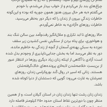
تمام آن روزهای بیم و امید، چشمانم را که رو به سفیدیِ کرختِ
چراغ‌های بند باز می‌کردم و از خواب بیدار می‌شدم، با خودم
می‌گفتم «به‌ هر حال بیرون هنوز همون جوریه که بود» و این‌گونه
خاطرات زندگیِ بیرون از زندان را که دیگر دور به‌نظر می‌رسید،
خاطرات روزهای «آزادی» به خاطر نمی‌آوردم.
حالا روزهای تا ابد تکراری و ملال‌انگیزِ رفت‌وآمد بین سالن تنگ بند
و هواخوری، برای پناه بردن از سنگینیِ نفس کشیدن زیر سقف
نم‌زده به سبکیِ پهنه‌ی آسمان از آنچه از زندگی به خاطرم مانده،
دور به نظر می‌رسد اما به بخش جدایی‌ناپذیری از وجودم بدل شده
است: آزادی با آگاهی از اینکه زنان زیاد دیگری روزها در انتظار عبور
از بن‌بستِ خلاصه
شدن لابه‌لای پرونده‌های خاک‌گرفته‌شان
هستند. زنانی که اسیر در روال کُند بوروکراسی زندان، روزهای
عمرشان به غارت می‌رود؛ گویی که دستشان از دنیا کوتاه شده
باشد.
زندان زنان رشت تنها زندان زنان در استان گیلان است، و از همین
منظر چون با دورترین نقاط استان حدود ۲۵۰ کیلومتر فاصله دارد