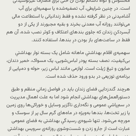
محسوس و گواه ناسالم بودن آن حتی برای مصارف غیرنوشیدنی
است
.
در چنین شرایطی، آب تصفیه‌شده یا سهمیه‌ای برای آب
آشامیدنی در نظر گرفته نشده و فقط زندانیانی با استطاعت مالی
می‌توانند روزانه آب معدنی بخرند و بقیه مجبورند از یکی از دو
آبسردکنِ زندان که جلوی بندهای اعتکاف و کوثر نصب شده، آن هم
فقط در ساعت‌های باز بودن درِ بندها، استفاده کنند.
سهمیه‌ی اقلام بهداشتیِ ماهانه شامل یک بسته نوار بهداشتیِ
بی‌کیفیت، نصف بسته پودر لباس‌شویی، یک مسواک، خمیر دندان،
صابون و تیغ ژیلت است. لوازمی مانند لباس زیر، حوله و دمپایی از
برنامه‌ی توزیعی در بدو ورود حذف شده است.
هرچند گندزداییِ فضای زندان باید در فواصل زمانیِ منظم و طبق
دستورالعمل‌های بهداشتی انجام شود اما به علت اهمال مدیریت
در سم‌پاشیِ عمومی و نگه‌داری ناگزیر وسایل و خوراکی‌ها روی زمین
یا زیر تخت‌ها، بندها به‌ویژه در ماه‌های گرم سال پر از سوسک و
مورچه می‌شود. تنها شیوه‌ی رسیدگیِ بهداشتی به فضای عمومی
عبارت است از جارو زدن و شست‌وشوی روزانه‌ی سرویس بهداشتی