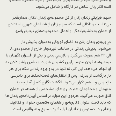
و حبس‌های طولانی‌مدت (برای جرائم قتل و مواد مخدر)، است، و
البته اکثر زنان شاغل در کارگاه را شامل می‌شود.
سهم فیزیکیِ زندان زنان از کل مجموعه‌ی زندان لاکان همان‌قدر
بی‌تناسب و ناکافی است که سهم زنان از فضاهای شهری، امتدادی
از همان به‌حاشیه‌راندگی و اعمال محدودیت‌های تبعیض‌آمیز.
درِ ورودی زندان زنان به فضای کوچکی به‌عنوان پذیرش باز
می‌شود
.
پذیرش زندانی در ساعات غیرمجازِ خارج از محدوده‌ی ۸
الی ۲۲ هم صورت می‌گیرد و بازرسیِ بدنی را یکی از افسران نگهبان با
نیمه‌برهنه کردن متهم، پایین کشیدن شورت و بشین پاشو دادن به
او انجام می‌دهد. این کار، نه تنها در بدو ورود زندانی بلکه برای هر
بار بازگشت از بدرقه، پس از انتقال‌های تحت‌الحفظ برای دادرسی،
بازجویی و
…
هم تکرار می‌شود. انگشت‌نگاری کامل آمار جدید
متهمان و محکومان هم در روزهای مشخصی از هفته، در همان
اتاق صورت می‌گیرد. هردوی این موارد بر اساس آیین‌نامه‌ی زندان‌ها
که باید تحت عنوان
کتابچه‌ی راهنمای متضمن حقوق و تکالیف
زندانی
در دسترس زندانیان قرار بگیرد ممنوع و غیرقانونی است.