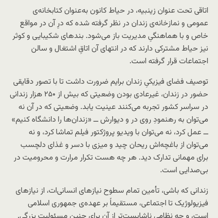
اتاقی تحت عنوان زینبیه، در حیاط کانون به‌عنوان کتابخانه‌ی
عمومی و نمازخانه‌ی زندان در نظر گرفته شده که درِ آن در مواقع
خاص و با هماهنگیِ مدیریت باز می‌شود. بندهای شکیبایی و کوثر
نیز حیاط مشترکی دارند که در انتهای آن اتاقِ اشتغال و سالن
اجتماعات قرار گرفته است.
توصیف فضای فیزیکیِ زندان برایم ضرورت داشت تا با تصور دقایقی
حضور در زندان، غیرعادی بودن وضعیتی که بیش از ۲۵۰ هزار زندانی
در سراسر کشور تجربه می‌کنند عینیت یابد. وضعیتی که در آن نه
می‌توان به رهنمودِ روی در و دیوارش ــ «زندان‌ها را دانشگاه کنیم»
ــ عمل کرد، نه می‌توان با ویدیو پروژکتور فیلم تماشا کرد، و نه
می‌توان از باغچه‌اش ریحان چید و میزی با دسر و غذای دلچسب
برای مهمانی تدارک دید. هر چه هست تکرار مرارت و محرومیت در
بی‌صدایی است.
زندانی که باشی، تأمین تمام سطوح نیازهای انسانی
ات، از نیازهای
فیزیولوژیک تا اجتماعی، مستقیماً بر عهده‌ی جمهوری اسلامی
است، و چه نظامی ناشایست
تر از آن برای چنین مسئولیت بزرگی.