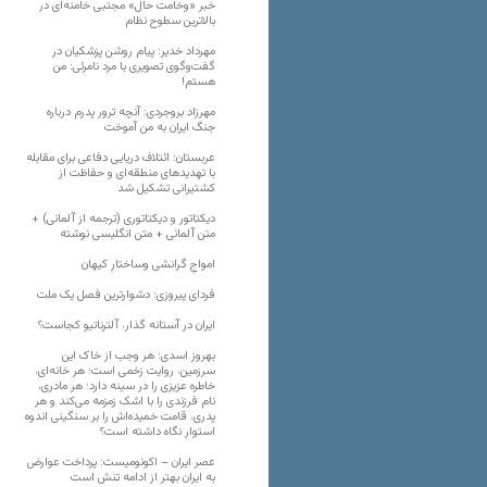
خبر «وخامت حال» مجتبی خامنه‌ای در
بالاترین سطوح نظام
مهرداد خدیر: پیام روشن پزشکیان در
گفت‌و‌گوی تصویری با مرد نامرئی: من
هستم!
مهرزاد بروجردی: آنچه ترور پدرم درباره
جنگ ایران به من آموخت
عربستان: ائتلاف دریایی دفاعی برای مقابله
با تهدیدهای منطقه‌ای و حفاظت از
کشتیرانی تشکیل شد
دیکتاتور و دیکتاتوری (ترجمه از آلمانی) +
متن آلمانی + متن انگلیسی نوشته
‌امواجِ گرانشی وساختارِ کیهان
فردای پیروزی؛ دشوارترین فصل یک ملت
ایران در آستانه گذار، آلترناتیو کجاست؟
بهروز اسدی: هر وجب از خاک‌ این
سرزمین، روایت زخمی است؛ هر خانه‌ای،
خاطره عزیزی را در سینه دارد؛ هر مادری،
نام فرزندی را با اشک زمزمه می‌کند و هر
پدری، قامت خمیده‌اش را بر سنگینی اندوه
استوار نگاه داشته است؟
عصر ایران – اکونومیست: پرداخت عوارض
به ایران بهتر از ادامه تنش است