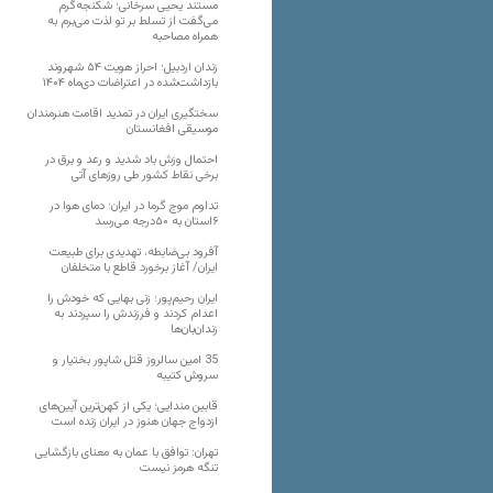
مستند یحیی سرخانی؛ شکنجه‌گرم
می‌گفت از تسلط بر تو لذت می‌برم به
همراه مصاحبه
زندان اردبیل؛ احراز هویت ۵۴ شهروند
بازداشت‌شده در اعتراضات دی‌ماه ۱۴۰۴
سختگیری ایران در تمدید اقامت هنرمندان
موسیقی افغانستان
احتمال وزش باد شدید و رعد و برق در
برخی نقاط کشور طی روزهای آتی
تداوم موج گرما در ایران؛ دمای هوا در
۶استان به ۵۰درجه می‌رسد
آفرود بی‌ضابطه، تهدیدی برای طبیعت
ایران/ آغاز برخورد قاطع با متخلفان
ایران رحیم‌پور؛ زنی بهایی که خودش را
اعدام کردند و فرزندش را سپردند به
زندان‌بان‌ها
35 امین سالروز قتل شاپور بختیار و
سروش کتیبه
قابین مندایی؛ یکی از کهن‌ترین آیین‌های
ازدواج جهان هنوز در ایران زنده است
تهران: توافق با عمان به معنای بازگشایی
تنگه هرمز نیست