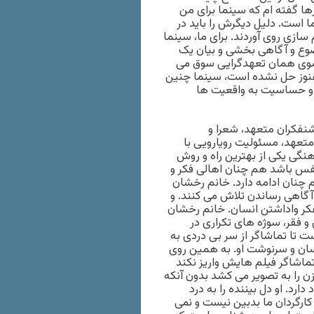
ها گفته ام که سینما برای من
 است. دلیل دیگرش را باید در
ازی روی آوردند. برای ما، سینما
ضوع و آگاهی بخشی و بیان یک
 سوی همان تعهدگرایی سوق می
هنوز حل نشده است، سینما چنین
س و حساسیت به واقعیت ها
شنفکران متعهد، شعرا و
 متعهد، مسئولیت رویارویی با
هنگی یکی از بهترین راه و روش
فس باشد هم چنان اهالی فکر و
چنان ادامه دارد. خانم رخشان
 آگاهی رساندن تلاش می کنند. و
کر واداشتن انسان. خانم رخشان
و فقر، سوژه های تکراری در
 تا تماشاگر از سر بی دردی به
سان و سرنوشت او. به همین روی
 تماشاگر فیلم هایش واریز نکند
ن را به تصویر می کشد بدون آنکه
رد. او دل بیننده را به درد
کارگردان ما بدبین نیست و نمی