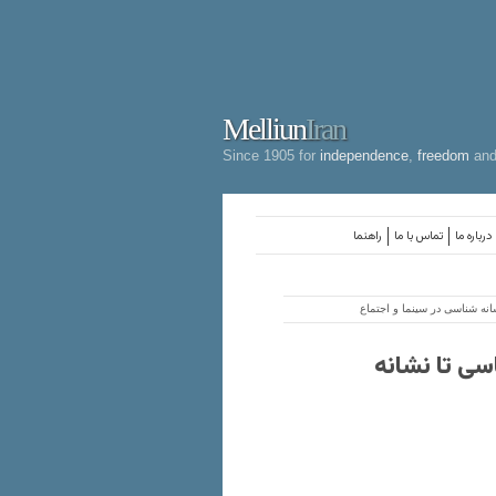
Melliun
Iran
Since 1905 for
independence
,
freedom
an
درباره ما
تماس با ما
راهنما
نه شناسی در سینما و اجتماع
سی تا نشانه