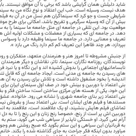
شاید دلیلش همان گرایشی باشد که برخی با آن موافق نیستند. بار
هدف نیست، وسیله است. خب این اعتقاد و نوع نگاه من به سینما
شرایطی جست و جو کرد که سینماگران هم نسل من در آن به فیلم س
بیش از آن که وسیله سرگرمی و تفریح باشد، امکانی برای طرح مو
موقعیت بود. این تلقی در جامعه ای مثل جامعه ما سینما را به
دهد. در جامعه ای که بسیاری از معضلات و مشکلات اولیه اش 
تعریف و معنایی دارد. در جامعه ما سینما وظیفه دارد با وسوا
بپردازد، هر چند ظاهرا این تعریف کم کم دارد رنگ می بازد ».
از جنبش مشروطه تا امروز هنر و هنرمندان متعهد، متفکران و رو
نویسندگان، روزنامه نگاران، سینما، تاتر، نقاشان و دیگر هنرمندان
نابسامانیهای اجتماعی را بدوش کشیده اند و این نگاه و یا نبرد فر
های رسیدن به جامعه ی مدنی است. ایجاد جامعه ای که قابل تن
اندیشه را بخود مشغول داشته است و تلاش برای رسیدن به آن هم 
بنی اعتماد با دوربین و بینش خود در صف اول سینمای ایران برای
این خود، یکی از هسته های مرکزی ساختن است؛ ساختن فکر و بف
بنی اعتماد زیر بنای جامعه شهری را نشانه می رود. خانواده، عشق 
مستندها و فیلم های ایشان است. بنی اعتماد بساز و بفروش نیست
تماشای فیلم هایش بنشیند، او یک علاقمند است، علاقمند به ان
دوربین اش پر است از رنج، خصوصا رنج زنان و این رنج را تا به دل
آرام نمی گیرد. او خستگی ناپذیر از سیاهی شب می گوید، ستم به ز
به قربانیان این سیاهی و این ستم بگوید که صبح روشنی هم وجود دا
میاورد بدون اینکه فکر جراحت به جای گذاشته شده را بکند. خانم 