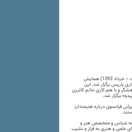
مدرسه فمینیستی: در روزهای 16، 17، 23 و 24 ماه می (اردیبهشت – خرداد 1393) همایش
ی پاریس برگزار شد. این
شگر و با هم کاری خانم کاترین
رانی فرانسوی درباره هنرمندان
تند.
امعه شناس و متخصص هنر و
ی علمی و هنری به فراز و نشیب