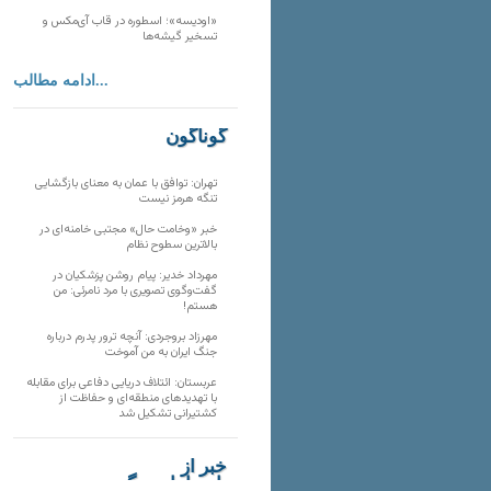
«اودیسه»؛ اسطوره در قاب آی‌مکس و
تسخیر گیشه‌ها
ادامه مطالب...
گوناگون
تهران: توافق با عمان به معنای بازگشایی
تنگه هرمز نیست
خبر «وخامت حال» مجتبی خامنه‌ای در
بالاترین سطوح نظام
مهرداد خدیر: پیام روشن پزشکیان در
گفت‌و‌گوی تصویری با مرد نامرئی: من
هستم!
مهرزاد بروجردی: آنچه ترور پدرم درباره
جنگ ایران به من آموخت
عربستان: ائتلاف دریایی دفاعی برای مقابله
با تهدیدهای منطقه‌ای و حفاظت از
کشتیرانی تشکیل شد
خبر از
تارنماهای دیگر