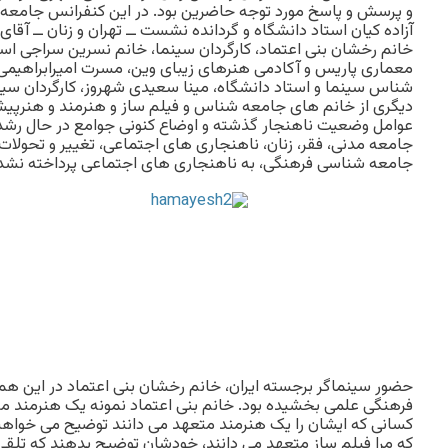
و پرسش و پاسخ مورد توجه حاضرین بود. در این کنفرانس جامعه
آزاده کیان استاد دانشگاه و گردانده نشست ــ تهران و زنان ــ آقای
خانم رخشان بنی اعتماد، کارگردان سینما، خانم نسرین سراجی اس
معماری پاریس و آکادمی هنرهای زیبای وین، مسرت امیرابراهیمی
شناس سینما و استاد دانشگاه، مینا سعیدی شهروز، کارگردان سینم
دیگری از خانم های جامعه شناس و فیلم ساز و هنرمند و هنرپیش
عوامل وضعیت ناهنجار گذشته و اوضاع کنونی جوامع در حال رشد خ
جامعه مدنی، فقر، زنان، ناهنجاری های اجتماعی، تغییر و تحولات
جامعه شناسی فرهنگی، به ناهنجاری های اجتماعی پرداخته نشد
حضور سینماگر برجسته ایران، خانم رخشان بنی اعتماد در این
فرهنگی علمی بخشیده بود. خانم بنی اعتماد نمونه یک هنرمند م
کسانی که ایشان را یک هنرمند متعهد می دانند توضیح می خواهن
که مرا فیلم ساز متعهد می دانند، خودشان توضیح بدهند که تلق