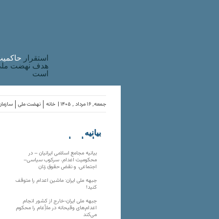
استقرار
حاکميت
هدف نهضت ملی 
است
جمعه, ۱۶ مرداد , ۱۴۰۵ |
خانه
نهضت ملی
سازمان
بیانیه
سازمان‌های
ملی
بیانیه مجامع اسلامی ایرانیان – در
محکومیت اعدام، سرکوب سیاسی–
اجتماعی، و نقض حقوق زنان
جبهه ملی ایران: ماشین اعدام را متوقف
کنید!
جبهه ملی ایران-خارج از کشور انجام
اعدام‌های وقیحانه در ملأِعام را محکوم
می‌کند