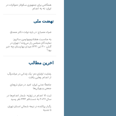
همگامی برای جمهوری سکولار دموکرات در
ایران: نه به اعدام
نهضت ملی
ضیاء مصباح: در باره دولت دکتر مصدق
به مناسبت هفتادوچهارمین سالروز:
نمایندگان مجلس زار می‌زدند/ تهران در
آتش؛ ۳۰ تیر ۱۳۳۱ میدان بهارستان چه خبر
بود؟
آخرین مطالب
رضایت اولیای دم؛ یک زندانی در میاندوآب
از اعدام رهایی یافت
جامعهٔ مدنی ایران: امید در میان ترومای
جمعی و ویرانی‌ها
ثبت ۷۱ اعدام در ژوئیه؛ شمار اعدام‌ها در
سال ۲۰۲۶ به دست‌کم ۴۴۴ نفر رسید
رگبار پراکنده در نیمه شمالی استان تهران
تا شنبه