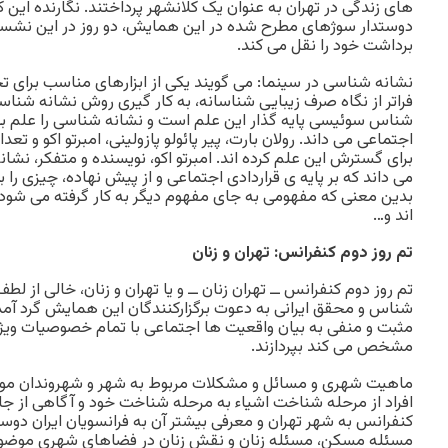
های زندگی در تهران به عنوان یک کلانشهر پرداختند. نگارنده این 
دوستدار سوژهای مطرح شده در این همایش، دو روز در این نشست
برداشت خود را نقل می کند.
نشانه شناسی در سینما: می گویند یکی از ابزارهای مناسب برای ت
فراتر از نگاه صرف زیبایی شناسانه، به کار گیری روش نشانه شناس
شناس سوئیسی پایه گذار این علم است و نشانه شناسی را علم ب
اجتماعی می داند. رولان بارت، پیر پائولو پازولینی، امبرتو اکو و تع
برای گسترش این علم کرده اند. امبرتو اکو، نویسنده و متفکر، نشا
می داند که بر پایه ی قراردادی اجتماعی و از پیش نهاده، چیزی را 
بدین معنی که مفهومی به جای مفهوم دیگر به کار گرفته می شود 
اند و…
تم روز دوم کنفرانس: تهران و زنان
تم روز دوم کنفرانس ــ تهران زنان ــ و یا تهران و زنان، خالی از لط
شناس و محقق ایرانی به دعوت برگزارکنندگان این همایش گرد آمده
مثبت و منفی به بیان واقعیت ها اجتماعی با تمام خصوصیات ویژه ا
مشخص می کند بپردازند.
ماهیت شهری و مسائل و مشکلات مربوط به شهر و شهروندان مورد
افراد از مرحله شناخت اشیاء به مرحله شناخت خود و آگاهی از جا
کنفرانس به شهر تهران و معرفی بیشتر آن به فرانسویان ایران دوس
مسئله مسکن، مسئله زنان و نقش زنان در فضاهای شهری موضوع