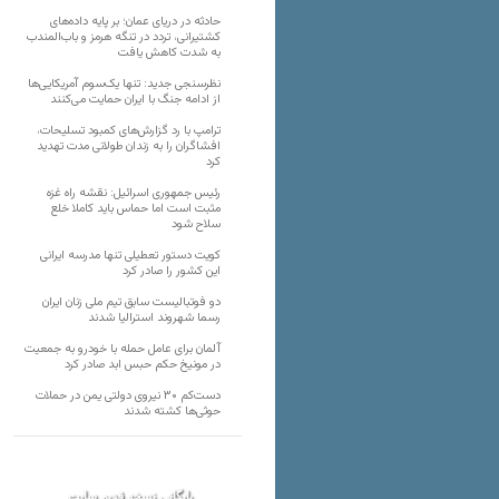
حادثه در دریای عمان؛ بر پایه داده‌های
کشتیرانی، تردد در تنگه هرمز و باب‌المندب
به شدت کاهش یافت
نظرسنجی جدید: تنها یک‌سوم آمریکایی‌ها
از ادامه جنگ با ایران حمایت می‌کنند
ترامپ با رد گزارش‌های کمبود تسلیحات،
افشاگران را به زندان طولانی مدت تهدید
کرد
رئیس‌ جمهوری اسرائیل: نقشه راه غزه
مثبت است اما حماس باید کاملا خلع
سلاح شود
کویت دستور تعطیلی تنها مدرسه ایرانی
این کشور را صادر کرد
دو فوتبالیست سابق تیم ملی زنان ایران
رسما شهروند استرالیا شدند
آلمان برای عامل حمله با خودرو به جمعیت
در مونیخ حکم حبس ابد صادر کرد
دست‌کم ۳۰ نیروی دولتی یمن در حملات
حوثی‌ها کشته شدند
بایگانی نسخه قدیم سایت