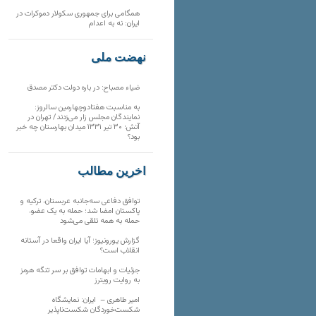
همگامی برای جمهوری سکولار دموکرات در
ایران: نه به اعدام
نهضت ملی
ضیاء مصباح: در باره دولت دکتر مصدق
به مناسبت هفتادوچهارمین سالروز:
نمایندگان مجلس زار می‌زدند/ تهران در
آتش؛ ۳۰ تیر ۱۳۳۱ میدان بهارستان چه خبر
بود؟
آخرین مطالب
توافق دفاعی سه‌جانبه عربستان، ترکیه و
پاکستان امضا شد؛ حمله به یک عضو،
حمله به همه تلقی می‌شود
گزارش یورونیوز؛ آیا ایران واقعا در آستانه
انقلاب است؟
جزئیات و ابهامات توافق بر سر تنگه هرمز
به روایت رویترز
امیر طاهری – ایران: نمایشگاه
شکست‌خوردگان شکست‌ناپذیر