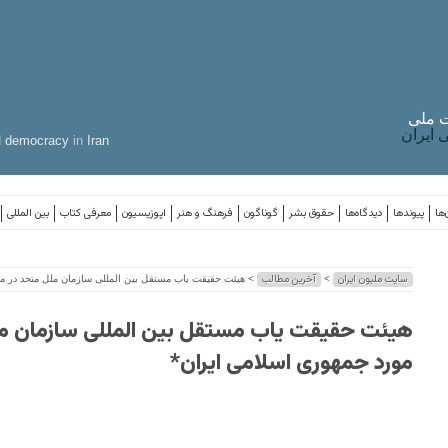
 ملی
ایران
d
democracy
in
Iran
‌ها
پیوندها
دیدگاه‌ها
حقوق بشر
گوناگون
فرهنگ و هنر
اپوزیسیون
معرفی کتاب
بین المللی
سایت ملیون ایران
آخرین مطالب
>
> هیئت حقیقت یاب مستقل بین المللی سازمان ملل متحد در مو
هیئت حقیقت یاب مستقل بین المللی سازمان مل
مورد جمهوری اسلامی ایران*