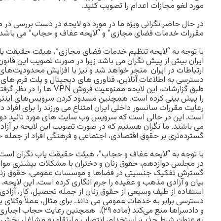
مورد لغو مجازات اعدام را تصویب کنید.
در حال حاضر نگرانی ویژه ما در مورد دو لایحه در دست بررسی در
مقررات خدمات فضای مجازی” و “لایحه عفاف و حجاب” می باشد.
با توجه به “لایحه تنظیم خدمات فضای مجازی”، هیئت حقیقت یا
ایران بیش از پیش نگران می باشد زیرا در صورت تصویب این قانون
ارتباطات در ایران منجر خواهد شد و نیز با افزایش محدودیت‌های پ
دسترسی به اطلاعات آنلاین، فناوری های دیجیتال و پلت فرم های آ
را پیش بینی کرده است. همچنین مسدود کردن سرویس‌های اینترن
رعایت مقررات سانسور داخلی ایران امتناع می‌ ورزند را برای افراد
است. این در حالی است که سرویس وب سایت های مورد تائید دو
می باشند. ما نگران هستیم که در صورت تصویب این لایحه بر آزاد
گسترده‌تری بر حقوق اقتصادی، اجتماعی و فرهنگی افراد از جمله حق ک
با توجه به “لایحه عفاف و حجاب”، هیئت حقیقت یاب نگران است
در مجلس دوازدهم، حقوق زنان و دختران با مشکلات بیشتری مواجه
گسترش تفکیک جنسیتی در فضاها و موسسات عمومی، حقوق زنان و 
بیان و آزادی مذهب و عقیده را جرم انگاری کرده است. این لایحه،
استفاده از طیف وسیعی از حقوق زنان از جمله تحصیل، کار، آزاد
دسترسی برابر به خدمات عمومی می داند. برای مثال، عملاً وکلای بد
و دادسراها منع می‌کند (ماده ۲۹). همچنین رعای
به عنوان شرط جذب، استخدام، انتصاب و ارتقاء به مشاغل بخش د