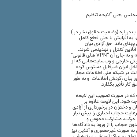
 مجلس یعنی “لایحه تنظیم
ب درباره (وضعیت حقوق بشر در )
، به افزایش یا حتی قطع کامل
هنای باند، حق آزادی بیان
نلاین کنترل و تهدیدمی شوند.
طبق گزارشات، این لایحه ممنوعیت فروش VPN ها را در نظر گرفته و به جای آن “VPN های قانونی”
تی خارجی و وب‌سایت‌هایی که از
 داخل ایران غیرقابل دسترس کرده
لت در شبکه ملی اطلاعات مجاز
ی بیان ،گردش اطلاعات و به طور
ار تأثیر ‌بگذارد.
 که در صورت تصویب این لایحه
 شود. این لایحه علاوه بر
دختران در برخورداری از آزادی
 رعایت حجاب اجباری را پیش نیاز
ی حرکت، مشارکت عمومی و
ون حجاب را از ورود به دادگاه‌ها
ت حجاب اجباری به صورت غیرحضوری و آنلاین نیز
ولتی و مراکز آموزشی و پژوهشی