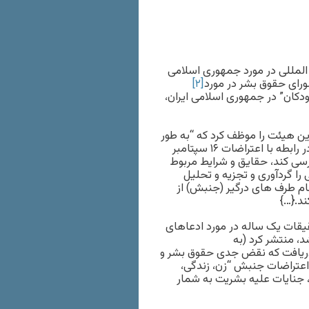
لمللی در مورد جمهوری اسلامی
[۲]
ودکان” در جمهوری اسلامی ایران،
ن هیئت را موظف کرد که “به طور
کامل و مستقل موارد نقض حقوق بشر در جمهوری اسلامی ایران در رابطه با اعتراضات ۱۶ سپتامبر
 بررسی کند، حقایق و شرایط مربوط
را گردآوری و تجزیه و تحلیل
ام طرف های درگیر (جنبش) از
د.{…}
از تحقیقات یک ساله در مورد ادعاهای
 اعتراضاتی که در ۱۶ سپتامبر ۲۰۲۲ آغاز شد، منتشر کرد (به
کنید.) این هیئت دریافت که نقض جدی حقوق بشر و
اعتراضات جنبش “زن، زندگی،
، جنایات علیه بشریت به شمار