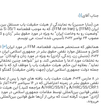
جنابِ آقای
[۱]
:
من (سارا حسین) به نمایندگی از هیئت حقیقت یاب مستقل بین ا
ایران (FFMI) یا (FFM on Iran)، که به موجب قطعنامه S-35/1 شورای حقوق بشر در مورد
“وضعیت رو به وخامت ایران” به ویژه در مورد حقوق بشر “زنان و ک
مصوب ۲۴ نوامبر ۲۰۲۲ تأسیس شده است، می نویسم.
همانطور که مستحضر هستید، قطعنامه، FFM در مورد ایران
[۳]
ای
۲۰۲۲، (جنبش زن، زندگی، آزادی) به ویژه در مورد زنان و کودکان”
به تخلفات مورد ادعا را مشخص کند، و نیز “شواهد چنین تخلفاتی 
نماید”. بعلاوه این حکم، هیئت حقیقت یاب را موظف کرد که با تم
جمله دولت جمهوری اسلامی ایران (جهت یافتن حقیقت) گفتگو کن
در ۸ مارس ۲۰۲۴، هیئت حقیت یاب، یافته های خود را پس 
نقض حقوق بشر در زمینه
A/HRC/55/CRP.1 و A/HRC/55/67 مراجعه 
نقض قوانین بین‌المللی توسط مقامات جمهوری اسلامی در مورد 
آزادی” صورت گرفته است که برخی از آن‌ها طبق قوانین بین‌المللی
می‌روند.