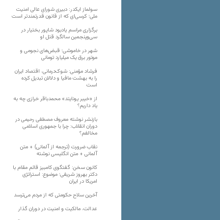
سولماز ایکدر: دبیری شورای عالی امنیت
ملی؛ کرسی‌ای که از قانون قدرتمندتر است
برگزاری مراسم یادبود شاپور بختیار در
سی‌وپنجمین سالگرد قتل او
شهر در خاموشی؛ قبض‌های نجومی و
موتور برق یک میلیارد تومانی
فرشاد مؤمنی: شوک‌درمانی، اقتصاد ایران
را به بهشت مافیا و دلالان تبدیل کرده
است
از «خیبر یونایتد» محمدباقر خرازی چه به
یاد داریم؟
بازنشر نوشته معروف مصطفی رحیمی در
دوران انقلاب: چرا با جمهوری اسلامی
مخالفم؟
نقاب ضرورت (ترجمه از آلمانی) + متن
آلمانی + متن انگلیسی نوشته
کانون سخن: گفتگوی کامبیز قائم مقام با
دکتر بهروز شریفی؛ موضوع: استراتژی
امریکا در ایران
آخرین سلاح حکومتی که از مردم می‌ترسد
عدالت، مالکیت و امنیت در دوران گذار