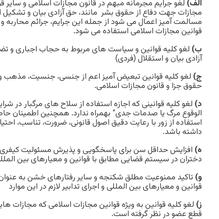
الف)
لغو جرایم مجرمانه مبهم در قانون مجازات اسلامی و سایر قوا
مجازات جهت دفاع از حقوق بشر مانند، حق آزادی بیان و تشکیل ا
مسالمت آمیز اعمال می شود از جمله این جرایم، جرائم محاربه و
قوانین مجازات اسلامی استفاده می شود.
ب)
لغو کلیه قوانین و سیاست های مربوط به حجاب اجباری و تضم
آزادی بیان و استقلال (فردی)
ج)
لغو کلیه قوانین تبعیض آمیز اعم از جنسی، جنسیت، مذهب و 
حقوق جزا و قانون مجازات اسلامی.
د)
لغو کلیه قوانینی که اجازه استفاده از سلاح های مرگبار در شر
الوقوع مرگ یا صدمات جدی” بهمراه ندارد. همچنین اطمینان حاص
استفاده از زور با رعایت دقیق اصول قانونی، ضرورت، تناسب، احت
داشته باشد.
ه)
افزایش حداقل سن برای پاسخگویی و پذیرش مسئولیت کیفری و تض
دختران در سیستم قضایی مطابق با قوانین و معیارهای بین الملل
و)
تاکید ممنوعیت مطلق شکنجه و سایر رفتارهای خشن به عنوان ی
قوانین و معیارهای بین المللی و اجرای تدابیر لازم در این موارد
ز)
لغو کلیه قوانین به ویژه قوانین مجازات اسلامی که مجازات های
قطع عضو در نظر گرفته است.