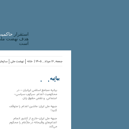
استقرار
حاکميت
هدف نهضت ملی 
است
جمعه, ۱۶ مرداد , ۱۴۰۵ |
خانه
نهضت ملی
سازمان
بیانیه
سازمان‌های
ملی
بیانیه مجامع اسلامی ایرانیان – در
محکومیت اعدام، سرکوب سیاسی–
اجتماعی، و نقض حقوق زنان
جبهه ملی ایران: ماشین اعدام را متوقف
کنید!
جبهه ملی ایران-خارج از کشور انجام
اعدام‌های وقیحانه در ملأِعام را محکوم
می‌کند