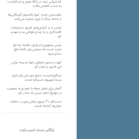
کشتیرانی، تردد در تنگه هرمز و باب‌المندب
به شدت کاهش یافت
نظرسنجی جدید: تنها یک‌سوم آمریکایی‌ها
از ادامه جنگ با ایران حمایت می‌کنند
ترامپ با رد گزارش‌های کمبود تسلیحات،
افشاگران را به زندان طولانی مدت تهدید
کرد
رئیس‌ جمهوری اسرائیل: نقشه راه غزه
مثبت است اما حماس باید کاملا خلع
سلاح شود
کویت دستور تعطیلی تنها مدرسه ایرانی
این کشور را صادر کرد
دو فوتبالیست سابق تیم ملی زنان ایران
رسما شهروند استرالیا شدند
آلمان برای عامل حمله با خودرو به جمعیت
در مونیخ حکم حبس ابد صادر کرد
دست‌کم ۳۰ نیروی دولتی یمن در حملات
حوثی‌ها کشته شدند
بایگانی نسخه قدیم سایت