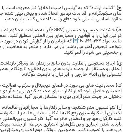
ح)
“گشت ارشاد” که به “پلیس امنیت اخلاق” نیز معروف است را
های سرکوبگرانه و اقدامات نهادی اتخاذ شده و پیش بینی شده جه
حقوق اساسی انسانی خود دفاع و استفاده می کنند، پایان دهید.
ط)
خشونت جنسی و جنسیتی (SGBV) را به صراح
قوانین ایران را با قوانین و معیارهای بین المللی منطبق کنید. 
مانند مواد ۲۲۴، ۱۹۹، ۱۶۰
[۴]
که قربانیان را از گزارش کردن در مور
شواهد تبعیض آمیز می باشد، باز می دارد و منجر به معافیت ا
و جنسیتی می شود را لغو کنید.
ی)
اجازه دسترسی و نظارت بدون مانع بر زندان ها ومراکز بازداشت
المللی و مستقل، از جمله بازدیدهای بدون اطلاع و نابهنگام. هم
کنسولی برای اتباع خارجی و ایرانیان با تابعیت دوگانه.
ک)
محدودیت های بی مورد در فضای دیجیتال و سرکوب فعالیت های
اطمینان حاصل شود که از نظارت برای محدود کردن بی‌رویه آزادی‌ه
دختران در جهت منع آزادی بیان و استقلال فردی آنها استفاده نشو
ل)
کنوانسیون منع شکنجه و سایر رفتارها یا مجازاتهای ظالمانه، غی
اختیاری آن، کنوانسیون رفع کلیه اشکال تبعیض علیه زنان، کنوان
کلیه کارگران مهاجر و اعضای خانواده‌ آنها، کنوانسیون بین‌المللی 
ناپدید شدن اجباری و پروتکل‌های اختیاری مربوطه، از جمله پروتکل
می‌دهند را تصویب کنید. همچنین پروتکل دوم اختیاری میثاق بی