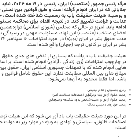
مرگ رئیس‌جمهور 
جنایاتی که در ایران انجام گرفته است و طبق قوانین بین‌المللی
و بوسیله هیئت حقیقت یاب به رسمیت شناخته شده است، حقو
عدالت و غرامت تضییع کند. در نتیجه اقدام برای محاکمه مسئول
ادامه یابد.
امروز در حالی که مجلس (شورای اسلامی) دوازدهمین 
اعضای منتخب (منتصب) این نهاد، مسئولیت مهمی در رسیدگی به
بشر در ایران در کانون توجه (جهان) واقع شده است.
هیئت جقیقت یاب دریافت که بسیاری از نقض های جدی حقوق بشر
در چارچوب اعتراضات (زن، زندگی ، آزادی) انجام شده است، بر اس
هایی انجام شده که با تعهدات جمهوری اسلامی ایران، حقوق بین 
میثاق های بین المللی مطابقت ندارد. این حقوق شامل قوانین و 
باشد، اما فقط محدود به آن‌ها نمی‌شود:
برابری جنسیتی و عدم تبعیض.
رعایت حقوق آزادی بیان و برگزاری اجتماعات مسالمت آمیز؛
رعایت حقوق آزادی و امنیت شخص بدون شکنجه و بدرفتاری
رعایت حق روند دادرسی عادلانه
در این مورد هیئت حقیقت یاب یاد آور می شود که این هیئت توصی
اصلاحات قانونی، سیاستی و نهادی به ویژه در موارد زیر به دولت جم
است: