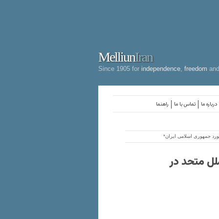
Melliun
Iran
Since 1905 for
independence
,
freedom
an
درباره ما
تماس با ما
راهنما
رد جمهوری اسلامی ایران*
ل متحد در