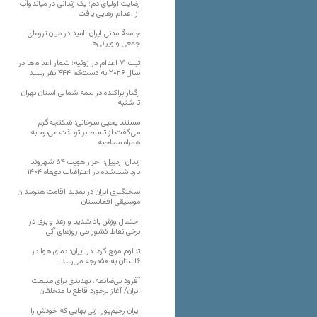
رضایت اولیای دم؛ یک زندانی در میاندوآب
از اعدام رهایی یافت
جامعهٔ مدنی ایران: امید در میان ترومای
جمعی و ویرانی‌ها
ثبت ۷۱ اعدام در ژوئیه؛ شمار اعدام‌ها در
سال ۲۰۲۶ به دست‌کم ۴۴۴ نفر رسید
رگبار پراکنده در نیمه شمالی استان تهران
تا شنبه
مستند یحیی سرخانی؛ شکنجه‌گرم
می‌گفت از تسلط بر تو لذت می‌برم به
همراه مصاحبه
زندان اردبیل؛ احراز هویت ۵۴ شهروند
بازداشت‌شده در اعتراضات دی‌ماه ۱۴۰۴
سختگیری ایران در تمدید اقامت هنرمندان
موسیقی افغانستان
احتمال وزش باد شدید و رعد و برق در
برخی نقاط کشور طی روزهای آتی
تداوم موج گرما در ایران؛ دمای هوا در
۶استان به ۵۰درجه می‌رسد
آفرود بی‌ضابطه، تهدیدی برای طبیعت
ایران/ آغاز برخورد قاطع با متخلفان
ایران رحیم‌پور؛ زنی بهایی که خودش را