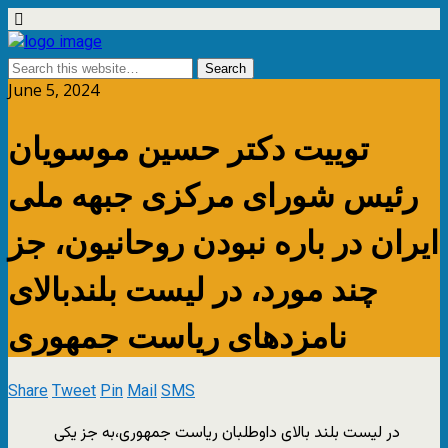
June 5, 2024
توییت دکتر حسین موسویان
رئیس شورای مرکزی جبهه ملی
ایران در باره نبودن روحانیون، جز
چند مورد، در لیست بلندبالای
نامزدهای ریاست جمهوری
Share
Tweet
Pin
Mail
SMS
در لیست بلند بالای داوطلبان ریاست جمهوری،به جز یکی