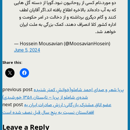
دو مورد،نام کسی از روحانیون نبود.گویا از دسته گل هایی
که به آب داده‌اند بالاخره اطلاع یافته اند.اگر آقایان لطف
کنند و گام دیگری برداشته و از دخالت در امر حکومت و
اداره کشور کلا انصراف دهند، کمک بزرگی به ملت ایران
خواهد شد.
— Hossein Mousavian (@MoosavianHosein)
June 5, 2024
Share this:
previous post
پریا شعر و صدای احمد شاملو(خوانشِ کمتر شنیده
شده‌ی شاملو از پریا – تابستان ۱۳۵۸ خورشیدی)
next post
عضو اتاق مشترک بازرگانی: ارزش صادرات ایران به
افغانستان نسبت به پنج سال قبل نصف شده است
Leave a Reply