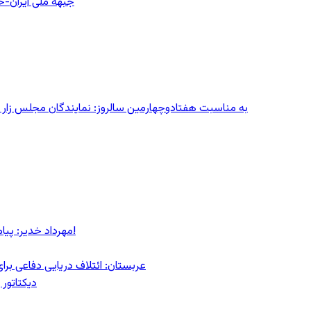
جبهه ملی ایران-خا
به مناسبت هفتادوچهارمین سالروز: نمایندگان مجلس زار می‌زدند/ تهران در آتش؛ ۳۰ تیر
مهرداد خدیر: پیام روشن پزشکیان در گفت‌و‌گوی تصویری با مرد نامرئی: من هستم!
عربستان: ائتلاف دریایی دفاعی بر
دیکتاتور 