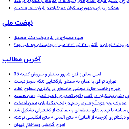
رج از کشور انجام اعدام‌های وقیحانه در ملأِعام را محکوم می‌کند
همگامی برای جمهوری سکولار دموکرات در ایران: نه به اعدام
نهضت ملی
ضیاء مصباح: در باره دولت دکتر مصدق
 ۱۳۳۱ میدان بهارستان چه خبر بود؟
آخرین مطالب
35 امین سالروز قتل شاپور بختیار و سروش کتیبه
تهران: توافق با عمان به معنای بازگشایی تنگه هرمز نیست
خبر «وخامت حال» مجتبی خامنه‌ای در بالاترین سطوح نظام
مهرزاد بروجردی: آنچه ترور پدرم درباره جنگ ایران به من آموخت
ای مقابله با تهدیدهای منطقه‌ای و حفاظت از کشتیرانی تشکیل شد
و دیکتاتوری (ترجمه از آلمانی) + متن آلمانی + متن انگلیسی نوشته
‌امواجِ گرانشی وساختارِ کیهان