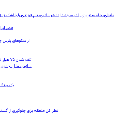
ای، خاطره عزیزی را در سینه دارد؛ هر مادری، نام فرزندی را با اشک زمز
عصر ایرا
از سکوهای پارس ج
تلف شدن ۷۵ هزار قطعه ماهی در رودخانه مسقان شیراز بر اثر ورود شورابه فوق‌اشباع
سازمان ملل: جمهوری
یک جنگلب
قطر: کل منطقه برای جلوگیری از گس