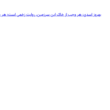
بهروز اسدی: هر وجب از خاک‌ این سرزمین، روایت زخمی است؛ هر خانه‌