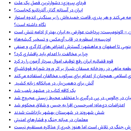
فردای پیروزی؛ دشوارترین فصل یک ملت
ایران در آستانه گذار، آلترناتیو کجاست؟
مه می‌کند و هر پدری، قامت خمیده‌اش را بر سنگینی اندوه استوار
نگاه داشته است؟
ن – اکونومیست: پرداخت عوارض به ایران بهتر از ادامه تنش است
«اودیسه»؛ اسطوره در قاب آی‌مکس و تسخیر گیشه‌ها
نوبی تا اصفهان و ماهشهر؛ گسترش اعتراض‌های کارگری و صنفی
چرا بر مخالفت با اعدام باید پافشاری کرد؟
قوه قضائیه ایران رفع توقیف اموال سردار آزمون را رد کرد
 اسلامی همچنان از اعدام برای سرکوب مخالفان استفاده می‌کند
آتش برای دهمین‌بار، در میانکاله زبانه کشید
یک کافه کتاب در مشهد پلمب شد
ان در چالوس در پی درگیری با متخلف محیط زیستی مجروح شد
اعتراضات دی‌ماه؛ امیرحسین افرا به حبس و شلاق محکوم شد
شش شهروند در شهرستان بهشهر بازداشت شدند
معلمان در میانه جنگ و فشارهای امنیتی
ترش جنگ در تلاش است اما هنوز خبری از مذاکره مستقیم نیست