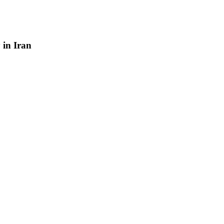
y
in
Iran