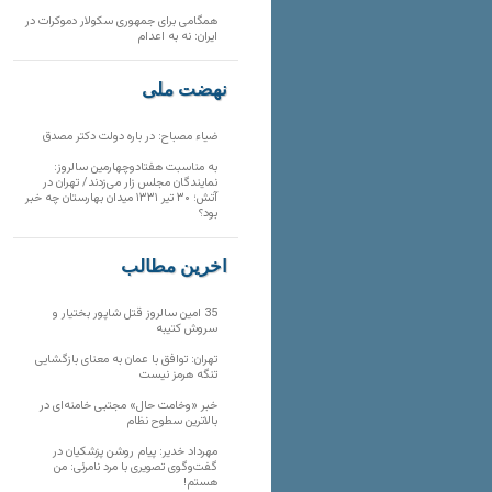
همگامی برای جمهوری سکولار دموکرات در
ایران: نه به اعدام
نهضت ملی
ضیاء مصباح: در باره دولت دکتر مصدق
به مناسبت هفتادوچهارمین سالروز:
نمایندگان مجلس زار می‌زدند/ تهران در
آتش؛ ۳۰ تیر ۱۳۳۱ میدان بهارستان چه خبر
بود؟
آخرین مطالب
35 امین سالروز قتل شاپور بختیار و
سروش کتیبه
تهران: توافق با عمان به معنای بازگشایی
تنگه هرمز نیست
خبر «وخامت حال» مجتبی خامنه‌ای در
بالاترین سطوح نظام
مهرداد خدیر: پیام روشن پزشکیان در
گفت‌و‌گوی تصویری با مرد نامرئی: من
هستم!