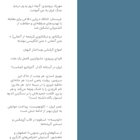
مهرزاد بروجردی: آنچه ترور پدرم درباره
جنگ ایران به من آموخت
عربستان: ائتلاف دریایی دفاعی برای مقابله
با تهدیدهای منطقه‌ای و حفاظت از
کشتیرانی تشکیل شد
دیکتاتور و دیکتاتوری (ترجمه از آلمانی) +
متن آلمانی + متن انگلیسی نوشته
‌امواجِ گرانشی وساختارِ کیهان
فردای پیروزی؛ دشوارترین فصل یک ملت
ایران در آستانه گذار، آلترناتیو کجاست؟
بهروز اسدی: هر وجب از خاک‌ این
سرزمین، روایت زخمی است؛ هر خانه‌ای،
خاطره عزیزی را در سینه دارد؛ هر مادری،
نام فرزندی را با اشک زمزمه می‌کند و هر
پدری، قامت خمیده‌اش را بر سنگینی اندوه
استوار نگاه داشته است؟
عصر ایران – اکونومیست: پرداخت عوارض
به ایران بهتر از ادامه تنش است
«اودیسه»؛ اسطوره در قاب آی‌مکس و
تسخیر گیشه‌ها
از سکوهای پارس جنوبی تا اصفهان و
ماهشهر؛ گسترش اعتراض‌های کارگری و