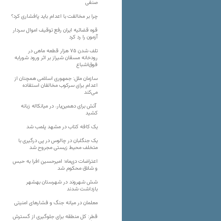
صنفی
چرا بر مخالفت با اعدام باید پافشاری کرد؟
قوه قضائیه ایران رفع توقیف اموال سردار
آزمون را رد کرد
تلف شدن ۷۵ هزار قطعه ماهی در
رودخانه مسقان شیراز بر اثر ورود شورابه
فوق‌اشباع
سازمان ملل: جمهوری اسلامی همچنان از
اعدام برای سرکوب مخالفان استفاده
می‌کند
آتش برای دهمین‌بار، در میانکاله زبانه
کشید
یک کافه کتاب در مشهد پلمب شد
یک جنگلبان در چالوس در پی درگیری با
متخلف محیط زیستی مجروح شد
اعتراضات دی‌ماه؛ امیرحسین افرا به حبس
و شلاق محکوم شد
شش شهروند در شهرستان بهشهر
بازداشت شدند
معلمان در میانه جنگ و فشارهای امنیتی
قطر: کل منطقه برای جلوگیری از گسترش