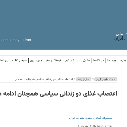
 ملی
ایران
d
democracy
in
Iran
مان‌ها
پیوندها
دیدگاه‌ها
حقوق بشر
گوناگون
فرهنگ و هنر
اپوزیسیون
معرفی کتاب
بین المل
سایت ملیون ایران
حقوق بشر
>
> اعتصاب غذای دو زندانی سیاسی همچنان ادامه دارد
اعتصاب غذای دو زندانی سیاسی همچنان ادامه دا
مجموعه فعالان حقوق بشر در ایران
Thursday, 12th June, 2014