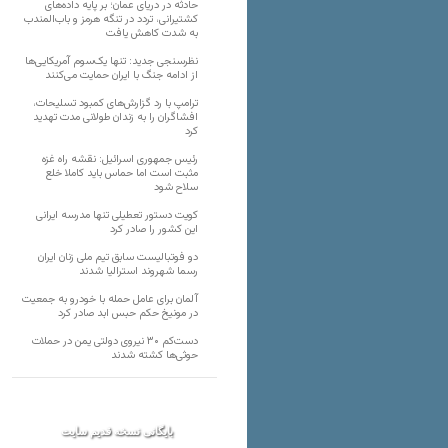
حادثه در دریای عمان؛ بر پایه داده‌های
کشتیرانی، تردد در تنگه هرمز و باب‌المندب
به شدت کاهش یافت
نظرسنجی جدید: تنها یک‌سوم آمریکایی‌ها
از ادامه جنگ با ایران حمایت می‌کنند
ترامپ با رد گزارش‌های کمبود تسلیحات،
افشاگران را به زندان طولانی مدت تهدید
کرد
رئیس‌ جمهوری اسرائیل: نقشه راه غزه
مثبت است اما حماس باید کاملا خلع
سلاح شود
کویت دستور تعطیلی تنها مدرسه ایرانی
این کشور را صادر کرد
دو فوتبالیست سابق تیم ملی زنان ایران
رسما شهروند استرالیا شدند
آلمان برای عامل حمله با خودرو به جمعیت
در مونیخ حکم حبس ابد صادر کرد
دست‌کم ۳۰ نیروی دولتی یمن در حملات
حوثی‌ها کشته شدند
بایگانی نسخه قدیم سایت