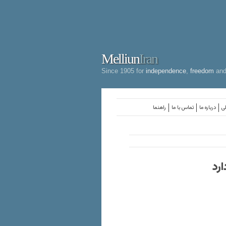
Melliun
Iran
Since 1905 for
independence
,
freedom
an
لی
درباره ما
تماس با ما
راهنما
رد