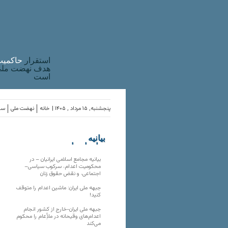
استقرار
حاکميت
هدف نهضت ملی 
است
پنجشنبه, ۱۵ مرداد , ۱۴۰۵ |
خانه
نهضت ملی
ساز
بیانیه
سازمان‌های
ملی
بیانیه مجامع اسلامی ایرانیان – در
محکومیت اعدام، سرکوب سیاسی–
اجتماعی، و نقض حقوق زنان
جبهه ملی ایران: ماشین اعدام را متوقف
کنید!
جبهه ملی ایران-خارج از کشور انجام
اعدام‌های وقیحانه در ملأِعام را محکوم
می‌کند