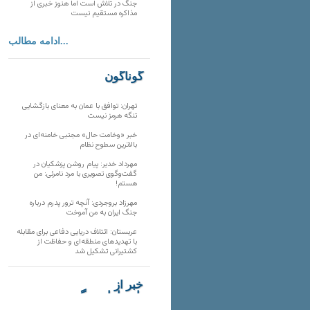
جنگ در تلاش است اما هنوز خبری از
مذاکره مستقیم نیست
ادامه مطالب...
گوناگون
تهران: توافق با عمان به معنای بازگشایی
تنگه هرمز نیست
خبر «وخامت حال» مجتبی خامنه‌ای در
بالاترین سطوح نظام
مهرداد خدیر: پیام روشن پزشکیان در
گفت‌و‌گوی تصویری با مرد نامرئی: من
هستم!
مهرزاد بروجردی: آنچه ترور پدرم درباره
جنگ ایران به من آموخت
عربستان: ائتلاف دریایی دفاعی برای مقابله
با تهدیدهای منطقه‌ای و حفاظت از
کشتیرانی تشکیل شد
خبر از
تارنماهای دیگر