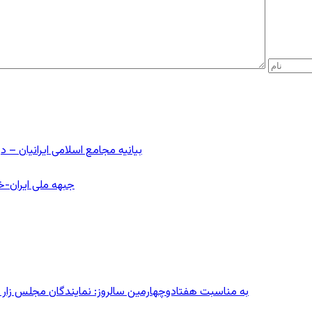
بیانیه مجامع اسلامی ایرانیان 
جبهه ملی ایران-خا
به مناسبت هفتادوچهارمین سالروز: نمایندگان مجلس زار می‌زدند/ تهران در آتش؛ ۳۰ تیر