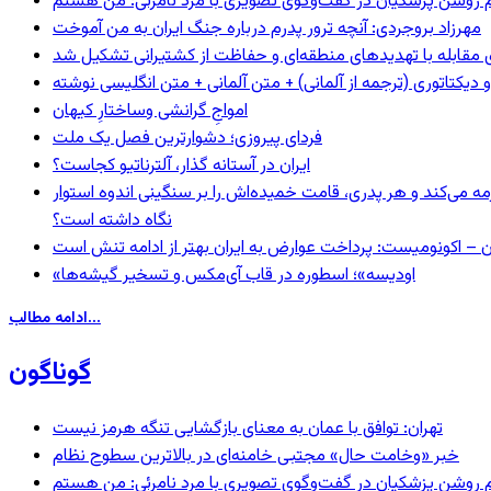
مهرزاد بروجردی: آنچه ترور پدرم درباره جنگ ایران به من آموخت
ای مقابله با تهدیدهای منطقه‌ای و حفاظت از کشتیرانی تشکیل شد
و دیکتاتوری (ترجمه از آلمانی) + متن آلمانی + متن انگلیسی نوشته
‌امواجِ گرانشی وساختارِ کیهان
فردای پیروزی؛ دشوارترین فصل یک ملت
ایران در آستانه گذار، آلترناتیو کجاست؟
مه می‌کند و هر پدری، قامت خمیده‌اش را بر سنگینی اندوه استوار
نگاه داشته است؟
ن – اکونومیست: پرداخت عوارض به ایران بهتر از ادامه تنش است
«اودیسه»؛ اسطوره در قاب آی‌مکس و تسخیر گیشه‌ها
ادامه مطالب...
گوناگون
تهران: توافق با عمان به معنای بازگشایی تنگه هرمز نیست
خبر «وخامت حال» مجتبی خامنه‌ای در بالاترین سطوح نظام