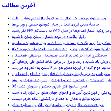
آخرین مطالب
رضایت اولیای دم؛ یک زندانی در میاندوآب از اعدام رهایی یافت
جامعهٔ مدنی ایران: امید در میان ترومای جمعی و ویرانی‌ها
رگبار پراکنده در نیمه شمالی استان تهران تا شنبه
کنجه‌گرم می‌گفت از تسلط بر تو لذت می‌برم به همراه مصاحبه
ند بازداشت‌شده در اعتراضات دی‌ماه ۱۴۰۴
سختگیری ایران در تمدید اقامت هنرمندان موسیقی افغانستان
 وزش باد شدید و رعد و برق در برخی نقاط کشور طی روزهای آتی
تداوم موج گرما در ایران؛ دمای هوا در ۶استان به ۵۰درجه می‌رسد
ی‌ضابطه، تهدیدی برای طبیعت ایران/ آغاز برخورد قاطع با متخلفان
بهایی که خودش را اعدام کردند و فرزندش را سپردند به زندان‌بان‌ها
35 امین سالروز قتل شاپور بختیار و سروش کتیبه
؛ یکی از کهن‌ترین آیین‌های ازدواج جهان هنوز در ایران زنده است
تهران: توافق با عمان به معنای بازگشایی تنگه هرمز نیست
خبر «وخامت حال» مجتبی خامنه‌ای در بالاترین سطوح نظام