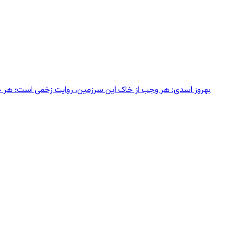
بهروز اسدی: هر وجب از خاک‌ این سرزمین، روایت زخمی است؛ هر خانه‌