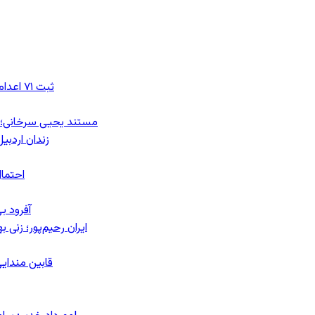
ثبت ۷۱ اعدام در ژوئیه؛ شمار اعدام‌ها در سال ۲۰۲۶ به دست‌کم ۴۴۴ نفر رسید
مستند یحیی سرخانی؛ ش
زندان اردبیل؛ احراز هویت ۵۴ شهرو
احتمال
آفرود ب
ایران رحیم‌پور؛ زنی 
قابین مندایی