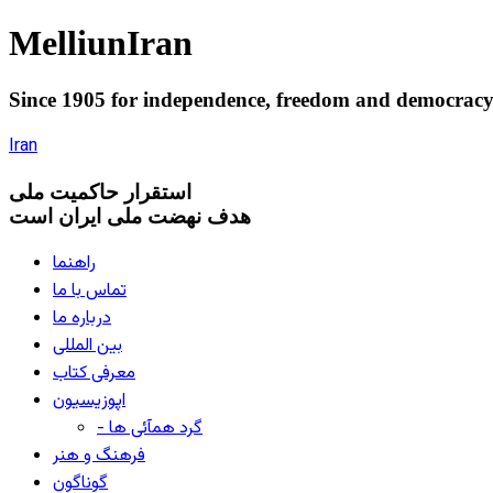
Melliun
Iran
Since 1905 for
independence
,
freedom
and
democrac
Iran
استقرار
حاکميت ملی
هدف نهضت ملی ایران است
راهنما
تماس با ما
درباره ما
بین المللی
معرفی کتاب
اپوزیسیون
- گرد همآئی ها
فرهنگ و هنر
گوناگون