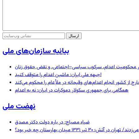
بیانیه سازمان‌های ملی
– در محکومیت اعدام، سرکوب سیاسی–اجتماعی، و نقض حقوق زنان
جبهه ملی ایران: ماشین اعدام را متوقف کنید!
رج از کشور انجام اعدام‌های وقیحانه در ملأِعام را محکوم می‌کند
همگامی برای جمهوری سکولار دموکرات در ایران: نه به اعدام
نهضت ملی
ضیاء مصباح: در باره دولت دکتر مصدق
 ۱۳۳۱ میدان بهارستان چه خبر بود؟