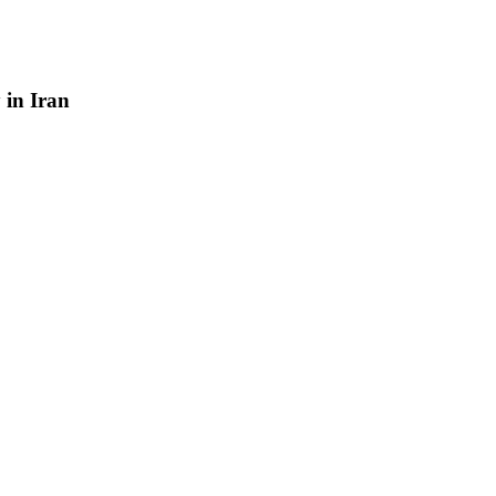
y
in
Iran