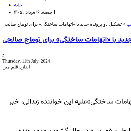
خانه
جمعه, ۱۶ مرداد , ۱۴۰۵ |
ب
> تشکیل دو پرونده جدید با «اتهامات ساختگی» برای توماج صالحی
دید با «اتهامات ساختگی» برای توماج صالحی
-
Thursday, 11th July, 2024
اندازه قلم متن
مات ساختگی»علیه این خواننده زندانی، خبر
 همکاری ضابطین قضایی» در حال گشودن «دو پرونده