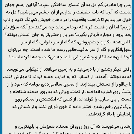
پس چرا مادربزرگم دل به آن تسلای ساختگی سپرد؟ آیا این رسم جهان
ماست که آنجا که تاب حقیقت را نداریم از آن چشم می‌پوشیم؟ دل به
خیال می‌بندیم تا کراهت واقعیت را در ذهن خویش کم‌رنگ کنیم و تاب
آوریم؟ اما آن واقعیت کریه که برجا می‌ماند چه می‌کند جز آنکه سراغ نفر
بعد برود و دوباره قربانی ‌بگیرد؟ هر بار وحشی‌تر به جان انسانی بیفتد؟
با این‌همه انکار و چشم‌پوشی، که گاه از سر ناتوانی، گاه از سر
سهل‌انگاری و گاه از سر عافیت‌طلبی رسم ما شده است، چه می‌توان
کرد؟ این‌همه انکار و چشم‌پوشی با ما چه‌ می‌کند، چه‌ها کرده‌ است؟
وقتی دیگر رشدی از پا درمی‌آید و به زمین می‌افتد از دیگرانی می‌نویسد
که به نجاتش آمدند. از کسانی که به ضارب حمله کردند تا مهارش کنند،
تا چاقو را از دستش بیندازند. از مجری سالخورده‌‌ی برنامه که خود را از
پشتْ روی ضارب انداخته، از تماشاچیانی که به روی صحنه شتافته و
دست و پای ضارب را گرفته‌اند، از کسی که انگشتش را محکم روی
بزرگ‌ترین زخم رشدی فشار داده تا خون فوران نکند و از کسانی که
پاهایش را بالا گرفته‌اند،…
رشدی می‌نویسد که آن روز روی آن صحنه، هم‌زمان با پلیدترین و