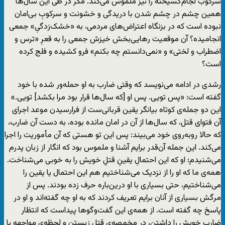
سرکوب لجام‌گسیخته را نیز ملموس می‌کند. مگر در طی این سال‌ها
همین چشم در چشم شدن با دریدگی و خشونت و سرکوبِ بی‌امان
نبوده است که در بزنگاه‌ اعتراض‌های مردمی، به «خشک‌زدگیِ» جمعی
انجامیده؟ آن موقعیت رهایی‌بخش خیزش جمعی را به قعرِ «ترس و
اضطراب و لختی» و «نمی‌دانستم چه بکنم» فرو کشیده و فلج کرده
است؟
رشدی در ادامه می‌نویسد که وقتی ضارب به او حمله‌ور شده با خود
گفته است: «پس تویی. پس او [که سال‌ها قرار بود مرا بکشد] تویی.»
این دو جمله‌ی کوتاه بیانگر یقین قربانی‌ست از فرارسیدن موعد اجرای
آن فتوای قتل، که سال‌ها از آن در امان مانده بوده، به دست آن ضارب،
که حالا روبه‌روی خود می‌بیند: پس این تو هستی که آن مأموریت را اجرا
می‌کند. این جمله آن‌قدر برایم آشنا و ملموس بود که انگار از زبان پدرم
می‌شنیدم‌؛ او که این احتمالِ یقینِ قتلِ خویش را به خوبی می‌شناخت.
همه‌ی ما که او را از نزدیک می‌شناختیم هم این احتمال یا یقین را
می‌شناختیم، حتی بسیاری با او درین‌باره حرف زده بودند. پس از
مرگش بسیاری از آنان برایم تعریف کردند که به او چه گفته‌اند و او در
پاسخ چه گفته است. از همه‌ی این گفت‌وگوها پیداست که انتظار
ضاربِ خویش را داشتن، در مخمصه‌ی قتل زیستن و لحظه‌ی مواجهه با