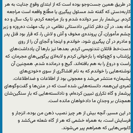
در طریق همین جست‌وجو بوده است که از ابتدای وقوع جنایت به هر
کاربه‌دستی که گفته شد مسئول پیگیری یا مطّلع واقعه است مراجعه
کردم. بی‌شمار بار سر دوانده شدم و باز مراجعه کردم، تا یک سال و ده
ماه بعد، در آن دفتر کذاییِ دادستانی نظامی، در یک مهلت ده‌روزه و زیر
چشم مأموران، آن پرونده‌ی مخوف و آش و لاش را، که قرار بود قتل‌ پدر
و مادرم در آن پیگیری شود، خواندم و اینجا و آنجای آن را از روی
دست‌خط قاتلان تندنویسی کردم. بعدها نیز بارها آن یادداشت‌های
پرُشتاب و کج‌وکوله را بازخوانی کردم و لابه‌لای پرگویی‌هایِ‌ مجرمان، که
راست و دروغ را به هم بافته‌‌اند، گیج و درمانده شدم. همچنین آن
نوشته‌هایی را خواندم که به نام افشاگری از سوی «خودی‌های
پشیمان» منتشر ‌می‌شد و معجونی بود از اطلاعات و ضداطلاعات.
ثمره‌‌ی این‌همه، دانسته‌هایی شده است که در متن‌ها و گفت‌وگوهای
پرشمار و گاه تکراری تبیین کرده‌ام، و نادانسته‌هایی که بارِ سنگین‌شان
همچنان بر وجدانِ ما دادخواهان مانده است.
در این مسیر، آنچه بیش از هر چیز نصیب ذهن من بوده، انزجار و
فرسایش است، به همراه خشمی که هر از گاه شعله می‌کشد و
کابوس‌هایی که همراهم پیر می‌شوند.