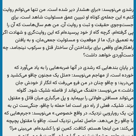
رشدی می‌نویسد: «برای هشدار دیر شده است. من تنها می‌توانم روایت
کنم.» این جمله‌ی کوتاه او تبیینِ عمق مسئولیت شاهد است، برای
جست‌وجوی حقیقت و ثبت و روایت آن. من هم سال‌هاست که آن را
پی گرفته‌ام، گرچه گاه از خود پرسیده‌ام که این روایت‌گری و شهادت اگر
به تعمیق درکِ ما از موقعیت و مسئولیت جمعی‌مان، و به یافتن
راهکارهای واقعی برای برانداختن آن ساختار قتل و سرکوب نینجامد، چه
دست‌آوردی خواهد داشت؟
در پایانِ بندهایی که رشدی در آنها ضربه‌هایی را به یاد می‌آورد که
خورده است، از مهاجم می‌نویسد: «مثل یک مجنون چاقو می‌کشید و
می‌درید؛ و چاقو چنان در من فرو می‌‌رفت که انگار از خودش جان
داشت.» می‌نویسد: «تفنگ می‌تواند از فاصله شلیک ‌شود. گلوله
می‌تواند مسافتی طولانی را بپیماید و پل مرگباری میان قاتل و مقتول
بزند. شلیک، فعلی از راه دور است اما حمله با چاقو، جنگی‌ست تن به
تن، یک رویاروییِ نزدیک، در واقع خصوصی.» می‌نویسد: «جرم‌هایی که
با چاقو رخ می‌دهد، حاصل تماس نزدیک است. چاقو با مقتول پچپچه
می‌کند: من اینجا هستم، کثافت. کمینِ تو را کشیده‌ام. می‌بینی مرا؟