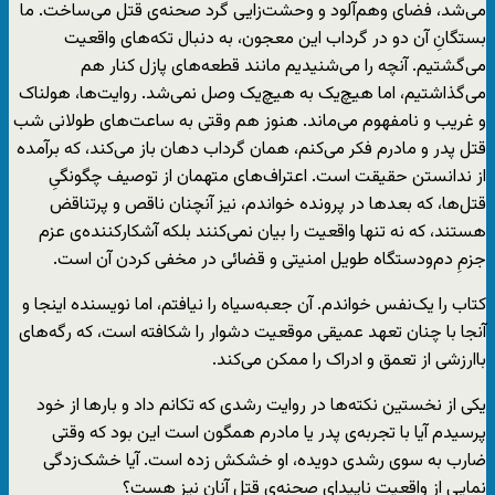
می‌شد، فضای وهم‌آلود و وحشت‌زایی گرد صحنه‌ی قتل می‌ساخت. ما
بستگانِ آن دو در گرداب این معجون، به دنبال تکه‌های واقعیت
می‌گشتیم. آنچه را می‌شنیدیم مانند قطعه‌های پازل کنار هم
می‌گذاشتیم، اما هیچ‌یک به هیچ‌یک وصل نمی‌شد. روایت‌ها، هولناک
و غریب و نامفهوم می‌ماند. هنوز هم وقتی به ساعت‌های طولانی شب
قتل پدر و مادرم فکر می‌کنم، همان گرداب دهان باز می‌کند، که برآمده
از ندانستن حقیقت است. اعتراف‌های متهمان از توصیف چگونگیِ
قتل‌ها، که بعدها در پرونده خواندم، نیز آنچنان ناقص و پرتناقض
هستند، که نه تنها واقعیت را بیان نمی‌کنند بلکه آشکارکننده‌ی عزم
جزمِ دم‌ودستگاه طویل امنیتی و قضائی در مخفی کردن آن است.
کتاب را یک‌نفس خواندم. آن جعبه‌سیاه را نیافتم، اما نویسنده اینجا و
آنجا با چنان تعهد عمیقی موقعیت دشوار را شکافته است، که رگه‌های
باارزشی از تعمق و ادراک را ممکن می‌کند.
یکی از نخستین نکته‌ها در روایت رشدی که تکانم داد و بارها از خود
پرسیدم آیا با تجربه‌ی پدر یا مادرم همگون است این بود که وقتی
ضارب به سوی رشدی دویده، او خشکش زده است. آیا خشک‌زدگی
نمایی از واقعیتِ ناپیدای صحنه‌ی قتل آنان نیز هست؟