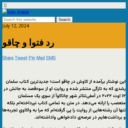
July 12, 2024
رد فتوا و چاقو
Share
Tweet
Pin
Mail
SMS
این نوشتار برآمده از کاوش در چاقو است؛ جدیدترین کتاب سلمان
رشدی که به تازگی منتشر شده و روایتِ او از سوءقصد به جانش در
۱۲ اوت ۲۰۲۲ در آمفی‌تئاتر شهر چاتاکوآ از سوی یک مسلمان
متعصب را ارائه می‌دهد. در متن به تمامیِ کتاب نپرداخته‌ام بلکه
تنها آن رشته‌هایی از روایت را پی گرفته‌ام که مرا به واکاویِ تجربه‌ها
و برداشت‌هایم در عرصه‌ی دادخواهی واداشته‌اند.