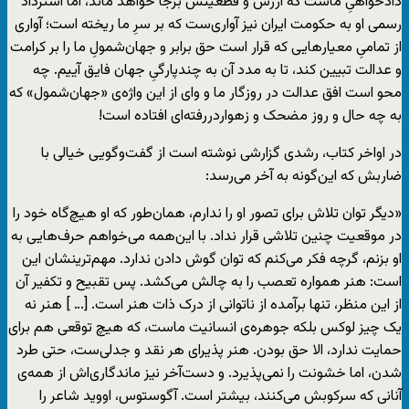
دادخواهیِ ماست که ارزش و قطعیتش برجا خواهد ماند، اما استرداد
رسمی او به حکومت ایران نیز آواری‌ست که بر سرِ ما ریخته است؛ آواری
از تمامیِ معیارهایی که قرار است حق برابر و جهان‌شمولِ ما را بر کرامت
و عدالت تبیین ‌کند، تا به مدد آن به چندپارگیِ جهان فایق آییم. چه
محو است افق عدالت در روزگار ما و وای از این واژه‌ی «جهان‌شمول» که
به چه حال و روز مضحک و زهواردررفته‌ای افتاده است!
در اواخر کتاب، رشدی گزارشی نوشته است از گفت‌وگویی خیالی با
ضاربش که این‌گونه به آخر می‌رسد:
«دیگر توان تلاش برای تصور او را ندارم، همان‌طور که او هیچ‌گاه خود را
در موقعیت چنین تلاشی قرار نداد. با این‌همه می‌خواهم حرف‌هایی به
او بزنم، گرچه فکر می‌کنم که توان گوش دادن ندارد. مهم‌ترینشان این
است: هنر همواره تعصب را به چالش می‌کشد. پس تقبیح و تکفیر آن
از این منظر، تنها برآمده از ناتوانی از درک ذات هنر است. [… ] هنر نه
یک چیز لوکس بلکه جوهره‌ی انسانیت ماست، که هیچ توقعی هم برای
حمایت ندارد، الا حق بودن. هنر پذیرای هر نقد و جدلی‌ست، حتی طرد
شدن، اما خشونت را نمی‌پذیرد. و دست‌آخر نیز ماندگاری‌اش از همه‌ی
آنانی که سرکوبش می‌کنند، بیشتر است. آگوستوس، اووید شاعر را