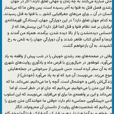
حتی مبارزه می‌کنند به چه زمان و جهانی تعلق دارند؟ اگر در جهان
رشدی فصل قتل به فتوا به آخر رسیده است، پس وطن ما که بی‌شمار
انسان در آن ــ ورای مرزهای جغرافیایی کشور ــ با فتوا به قتل رسیدند،
به کدام جهان تعلق دارد؟ در این دوپارگیِ جهان، ایستادگیِ قهرمانانه‌ی
ایرانیان بر ضد نظام فتوا و قتل کجا قرار دارد؟ این پرسش‌ها، که از
احساس دیده‌نشدن یا از بالا دیده شدن، بر‌آمده، همراه من آمدند و
اینجا و آنجای کتاب ظاهر شدند و آن دوپارگیِ جهان را به تلخی به رخ‌
کشیدند. به آن بازخواهم گشت.
وقتی در صفحه‌های بعد رشدی خویش را در شب پیش از واقعه به یاد
می‌آورد، غوطه‌ور در خیال‌ورزی با قرص ماه و یادآوریِ روایت‌های شهری
که به آن سفر کرده است، حس شیرینی از سرخوشی در جمله‌هایش
موج می‌زند. می‌نویسد: آن مرد که او به یاد می‌آورد (خودش) از
زندگی‌اش راضی و خوشحال است. آنچه را ما می‌دانیم، نمی‌داند. ما که
حالا این متن را می‌خوانیم، می‌دانیم که جانِ او در خطر است. او اما
نمی‌داند و این بر واهمه‌ی ما برای او می‌افزاید. می‌نویسد که این اسلوب
ادبی «پیشگویی حماسی» نام دارد: «وقتی ما خوانندگان متن چیزی را
می‌دانیم که شخصیت‌های روایت از دانستن آن محروم‌اند، انگار
می‌خواهیم به آنها هشدار دهیم: فرار کن آنه فرانک، فردا آنها مخفیگاه