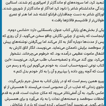
تبعید کرد، اما سروده‌های او ماندگارتر از امپراتوری رُم شدند، استالین
زندگی ماندلشتامِ شاعر را نابود کرد اما آثار او ماندگارتر از شوروی شدند.
لورکای شاعر به دست چماقداران فرانکو کشته شد اما هنر او عمری
طولانی‌تر از فاشیسم فالانژها یافت.»
یکی از بخش‌های پایانیِ کتاب عنوان بامسمّایی دارد: «شانس دوم».
اینجاست که رشدی از چراییِ نگارش چاقو سخن می‌گوید، از آن روزی که
پس از مدت‌ها دوباره آغاز به کار می‌کند اما پی‌گرفتن نوشته‌های پیش
از سوءقصد برایش ناممکن می‌نماید. می‌نویسد، انگار اتاق کارش به
اشغال ماموت عظیمی درآمده بود، که خرطوم می‌چرخاند، نشخوار
می‌کرد، بوی گند می‌داد و تصفیه‌حساب طلب می‌کرد. می‌نویسد: «این
کتاب نوعی تسویه‌‌حساب است. به خودم می‌گویم این راه و رسم من
است که آنچه روی داده را بپذیرم و آن را به ‌کار خودم بدل‌‌ کنم.»
پیرو همین رسم است که او در پایان کتاب به محل جرم بازمی‌گردد،
جلوی زندانی که ضارب در آن محبوس است می‌ایستد تا همسرش از او
عکس بگیرد. به آن آمفی‌تئاتر می‌رود که مکان جنایت است، قدم به قدم
لحظات سوءقصد و صحنه‌های نجات را به یاد می‌آورد و برای همسرش
بازمی‌گوید. می‌نویسد آنجا احساس کرده است که باری از شانه‌اش