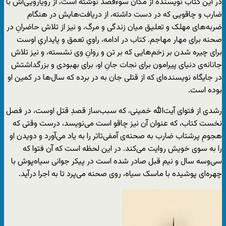
در این کتاب نویسنده از مکان سوءقصد نوشته است، از رویارویی‌اش با
ضارب و چاقویی که در دست داشته، از دریافت‌هایش‌ در هنگام
ضربه‌های مهلک و تعلیق میان زندگی و مرگ، و نیز از تلاش حاضرانِ در
صحنه برای مهار مهاجم. کتاب در ادامه، راویِ تعمق و پایداریِ اوست
برای چیره شدن بر زخم‌هایی که بر تن‌ و روانِ وی نشسته، و نیز تلاش
جانانه‌ی دنیای پیرامون برای نجات جانِ او، برای بهبودی و بزرگداشتش
در جایگاه نویسنده‌ای که از قتلی جان به در برده که سال‌ها در کمین او
بوده است.
رشدی از فتوای آیت‌الله خمینی، که سبب‌ساز قصدِ قتل اوست، در فصل
نخست کتاب، که عنوان آن نیز چاقو است می‌نویسد، درست وقتی که
هجومِ پرشتاب ضارب به صحنه‌ی آمفی‌تاتر را به یاد می‌آورد و دویدن او
را به سوی خویش روایت می‌کند. در این لحظه است که آن فتوا که
سی‌و‌سه سال و نیم قبل صادر شده است در پیکر جوانی سیاه‌پوش با
چهره‌ای پوشیده با ماسک سیاه، روی صحنه می‌پرد تا به اجرا در‌آید.