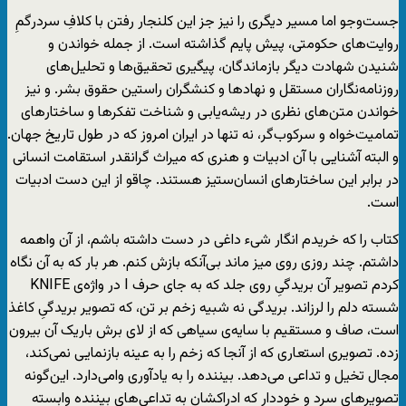
جست‌وجو اما مسیر دیگری را نیز جز این کلنجار رفتن با کلافِ سردرگمِ
روایت‌های حکومتی، پیش پایم گذاشته است. از جمله خواندن و
شنیدن شهادت دیگر بازماندگان، پیگیری تحقیق‌ها و تحلیل‌های
روزنامه‌نگاران مستقل و نهادها و کنشگران راستین حقوق بشر. و نیز
خواندن متن‌های نظری در ریشه‌یابی و شناخت تفکرها و ساختارهای
تمامیت‌خواه و سرکوب‌گر، نه تنها در ایران امروز که در طول تاریخ جهان.
و البته آشنایی با آن ادبیات و هنری که میراث گرانقدر استقامت انسانی
در برابر این ساختارهای انسان‌ستیز هستند. چاقو از این دست ادبیات
است.
کتاب را که خریدم انگار شیء داغی در دست داشته باشم، از آن واهمه
داشتم. چند روزی روی میز ماند بی‌آنکه بازش کنم. هر بار که به آن نگاه
کردم تصویر آن بریدگیِ روی جلد که به جای حرف I در واژه‌ی KNIFE
شسته دلم را لرزاند. بریدگی نه شبیه زخم بر تن، که تصویر بریدگیِ کاغذ
است، صاف و مستقیم با سایه‌ی سیاهی که از لای برش باریک آن بیرون
زده. تصویری استعاری که از آنجا که زخم را به عینه بازنمایی نمی‌کند،
مجال تخیل و تداعی می‌دهد. بیننده را به یادآوری وامی‌دارد. این‌گونه
تصویرهای سرد و خوددار که ادراکشان به تداعی‌های بیننده وابسته