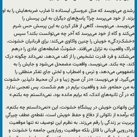
رشدی می‌نویسد که مثل عروسکی‌ ایستاده تا ضارب ضربه‌هایش را به او
بزند. از خود می‌پرسد چرا؟ پاسخ‌های دیگران به این پرسش را
می‌نویسد. می‌نویسد، گاهی از فکر کردن به این پرسش حس شرم
می‌کند و گاه از خود می‌پرسد که آخر چه می‌توانست بکند؟ سپس
«خشک‌زدگیِ» خویش را چنین واکاوی می‌کند: برای قربانیان خشونت،
ادراک واقعیت به تزلزل می‌افتد. خشونتْ ضابطه‌های عادی را درهم
می‌شکند و فرد قدرت تشخیص را از کف می‌دهد، نمی‌داند چگونه درک
کند، چه بکند. می‌نویسد، واقعیت مضمحل می‌شود و جایش را به
نامفهومی می‌دهد، و ترس و اضطراب و لختی جای تفکر منطقی را
می‌گیرد. او می‌نویسد: «در آن صبح زیبا و در آن محیط دلپذیر، خشونت
به من حمله‌ور شد و واقعیت برایم در هم شکست. پس تعجبی ندارد
که در آن ثانیه‌های اندک، که برایم مانده بود، نمی‌دانستم چه بکنم.»
این وانهادن خویش در پیشگاهِ خشونت، این «نمی‌دانستم چه بکنم»،
که برآمده از ناتوانی از دفاع و حفظ خویش است، نقطه‌ی عطف چیرگیِ
بربریت بر زندگی را رقم می‌زند. به نظرم این توصیف نه تنها موقعیت
رودرروییِ قربانی با قاتل بلکه موقعیت رویاروییِ جامعه با خشونت و