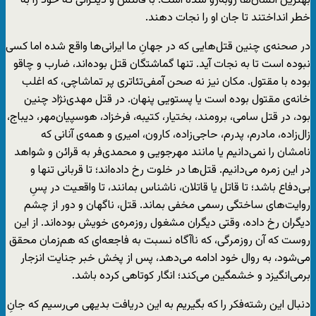
بهترین انسان‌ها روبه‌رو شده است: با قاتلش و دیگرانی که خود را به
خطر انداختند تا جان او را نجات دهند.
در صحنه‌ی چنین قتل‌هایی که در جهانِ ما ایرانی‌ها واقع شده‌ اما کسی
نبوده است تا به نجات آید. تنها گماشتگان قتل بوده‌اند، ضارب و چاقو
بوده با مقتول. مکان نیز نه صحن آمفی‌تئاتری پر تماشاچی، که اغلب
خانه‌ی مقتول بوده است یا پستویی پنهان. در قتل مهدی‌نژاد چنین
بود، در قتل سامی، برومند، بختیار، کتیبه، فرخزاد، هوسپیان‌مهر، دیباج،
زال‌زاده، مادرم، پدرم، حاجی‌زاده، کارون، امیری و همه‌ی آنانی که
نامشان را نمی‌دانیم یا مانند مهرجویی و محمدی‌فر به قرائن و شواهد
در این زمره می‌دانیم. قتل‌ها در خلوت رخ داده‌اند؛ تا قربانی تنها و
بی‌دفاع باشد؛ تا قاتل یا قاتلان، ناشناس بمانند، تا واقعیت در پسِ
روایت‌های ساختگی رسمی مخفی بماند. قتل، ناگهان و دور از چشم
دیگران رخ داده، وقتی دیگران مشغول روزمره‌ی خویش‌ بوده‌اند. از این
روست که آن روزمرگی، که ناآگاه نسبت به فاجعه‌ای که هم‌زمان محقق
می‌شود، به روال خود ادامه می‌دهد، پس از پخش خبر جنایت انزجار
برمی‌انگیزد و خشمگین می‌کند؛ انگار کوتاهی کرده باشد.
دنبال این رشته‌فکر را که بگیریم به این دریافت بدیهی می‌رسیم که جانِ