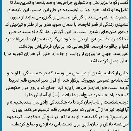
گفت‌وگو با عزیزانش و دشواریِ جراحی‌ها و معاینه‌ها و تمرین‌ها، تا
تخیل‌ها و تداعی‌های جذاب نویسنده در طی این مسیر. این لایه‌های
متفاوت به هم می‌تنند و گزارش تحسین‌برانگیزی می‌سازند از بیرون
کشیدن زندگی از قعر فاجعه، با همان سویه‌های پر از طنز و تیزبینی که
ویژه‌ی متن‌های رشدی است. در این گزارش اما، نگاه نویسنده، حتی
آنجا که روایتْ سویه‌ی تاریخی به خود می‌گیرد، به جهان ما نمی‌افتد؛ رد
فتوا و چاقو به آن‌همه قتل‌هایی که ایرانیان قربانی‌اش بوده‌اند،
نمی‌رسد. جهانِ ما بیرون از روایتِ او جا دارد حتی اگر هزاران تجربه ما را
به آن وصل کرده باشد.
جایی از کتاب، رشدی از مراسمی می‌نویسد که در همبستگی با او جلو
کتابخانه‌ی عمومی نیویورک برگزار شد. از قول دبیر انجمن قلم آمریکا
آورده است: «او [ضارب] مرزها را پاره کرد، چنان که بازوی دراز حکومتی
کینه‌جو راه به قلمرو صلح‌آمیز ما یافت. [… ] او آسایش ما را
درهم‌شکست و ناچارمان کرد تا به شکنندگی آزادی‌مان بیندیشیم.» و
آیا اینجا نیز ما از آن مایی که دبیر انجمن قلم ترسیم می‌کند، بیرون
نمی‌افتیم؟ چرا در گفته‌های او به ما که زیر تیغِ آن «حکومت کینه‌جو»
این‌همه تلاش و جان‌نثاری‌ برای دست‌یابی به آزادی و صلح کرده‌ایم،