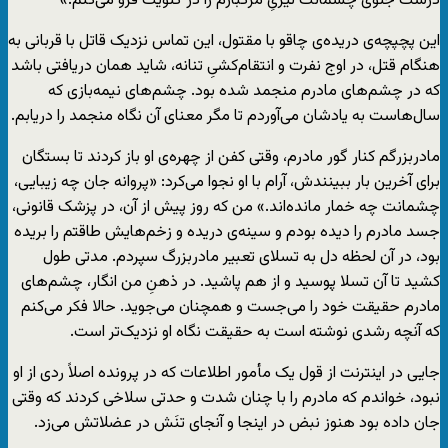
درست جلوی چشمانت تیزیِ مرگبارم را در گلویت فرو می‌کنم.»
این پچپچه‌ی دریده‌ی چاقو با مقتول، این تماس نزدیک قاتل با قربانی به
هنگام قتل، در اوج نفرت و انتقام‌کشیِ تنانه، شاید همان دریافتی باشد
که در چشم‌های مادرم منجمد شده بود. چشم‌های نیمه‌بازی که
سال‌هاست به یادشان می‌آوردم تا مگر معنای آن نگاه منجمد را دریابم.
مادربزرگم کنار گور مادرم، وقتی کفن از چهره‌ی او باز کردند تا بستگان
برای آخرین بار ببینندش، آرام با او نجوا می‌کرد: «پروانه جان چه زیبایی،
چشمانت چه خمار مانده‌اند.» من که روز پیش از آن، در پزشک قانونی،
جسد مادرم را دیده بودم و سینه‌ی دریده‌ و زخم‌هایش طاقتم را بریده
بود، در آن لحظه دل به تسلای تعبیر مادربزرگ سپردم. مدتی طول
کشید تا آن تسلا پوسید و از هم پاشید. در ذهنِ من انگار، چشم‌های
مادرم حقیقت خود را می‌جست و همچنان می‌جوید. حالا فکر می‌کنم
که آنچه رشدی نوشته است به حقیقت نگاه او نزدیک‌تر است.
جایی در اینترنت از قول یک مأمور اطلاعات که در پرونده اصلاً ردی از او
نبود، خواندم که مادرم را با چنان شدت و حدتی سلاخی کردند که وقتی
جان داده بود هنوز نبض‌ در اینجا و آنجای تنَش در عضلاتش می‌زد.