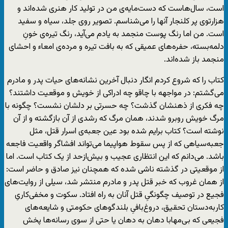
است، سال‌هاست که دست‌مایه‌ی من در تولید کار هنری شده‌اند و
هزارتوی پر کلنجار آنها را می‌شناسم. تصویر روی جلد، سیاه و سفید
است. من اما رنگ پوست منجمد به یادم می‌آید، رنگ تیره‌ی خونِ
دلمه‌بسته، حفره‌های عمیقی که به بافت تیره و مرده‌ی امعاء و احشای
منجمد باز شده‌اند.
کتاب را که شروع کردم انگار دنبال آخرین نشانه‌های حیات پدر و مادرم
می‌گشتم: در مواجهه با چاقو چه ادراکی از خویش و موقعیت داشتند؟
چه فکری از ذهنشان گذشت؟ چه حسرتی بر دلشان نشست؟ چگونه با
مرگ خویش روبرو شدند، همان مرگ که رشدی از آن بازگشته و از آن
نوشته است؟ کتاب برایم شده بود عین جعبه‌ی اسرار قتل، مثل
جعبه‌سیاهی که از پس سقوط هواپیما می‌تواند افشاگر واقعیت فاجعه
باشد. می‌دانم که این انتظاری عجیب و بیش‌ازحد از یک کتاب است. اما
از موقعیتی در گذشته ناشی شده که همچنان نیز صادق و حاضر است:
از همان غروب که خبر قتل پدر و مادرم منتشر شد، سیلی از روایت‌های
فجیع در توصیف چگونگیِ قتل آنان به راه افتاد. سکوت و مخفی‌کاریِ
کاربه‌دستان تحقیق، دروغ‌بافیِ‌ بلندگوهای حکومتی و شایعه‌های
فجیعی که بی‌مهابا دهان به دهان یا حتی از سوی رسانه‌ها پخش