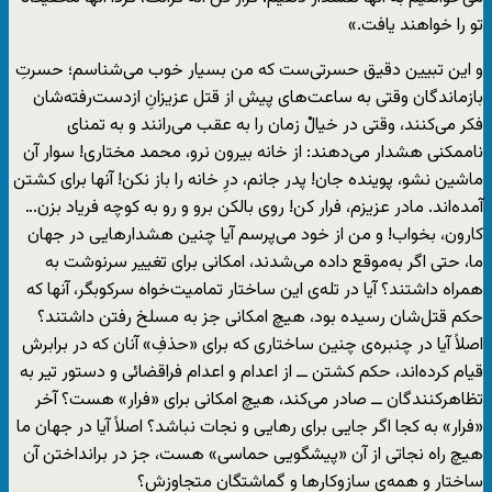
تو را خواهند یافت.»
و این تبیین دقیق حسرتی‌ست که من بسیار خوب می‌شناسم؛ حسرتِ
بازماندگان وقتی به ساعت‌های پیش از قتل عزیزانِ ازدست‌رفته‌شان
فکر می‌کنند، وقتی در خیالْ زمان را به عقب می‌رانند و به تمنای
ناممکنی هشدار می‌دهند: از خانه بیرون نرو، محمد مختاری! سوار آن
ماشین نشو، پوینده جان! پدر جانم، درِ خانه را باز نکن! آنها برای کشتن
آمده‌اند. مادر عزیزم، فرار کن! روی بالکن برو و رو به کوچه فریاد بزن…
کارون، بخواب! و من از خود می‌پرسم آیا چنین هشدارهایی در جهان
ما، حتی اگر به‌موقع داده می‌شدند، امکانی برای تغییر سرنوشت به
همراه داشتند؟ آیا در تله‌ی این ساختار تمامیت‌خواه سرکوبگر، آنها که
حکم قتل‌شان رسیده بود، هیچ امکانی جز به مسلخ رفتن داشتند؟
اصلاً آیا در چنبره‌ی چنین ساختاری که برای «حذفِ» آنان که در برابرش
قیام کرده‌اند، حکم کشتن ــ از اعدام و اعدام فراقضائی و دستور تیر به
تظاهرکنندگان ــ صادر می‌کند، هیچ امکانی برای «فرار» هست؟ آخر
«فرار» به کجا اگر جایی برای رهایی و نجات نباشد؟ اصلاً آیا در جهان ما
هیچ راه نجاتی از آن «پیشگویی حماسی» هست، جز در برانداختن آن
ساختار و همه‌ی سازوکارها و گماشتگان متجاوزش؟