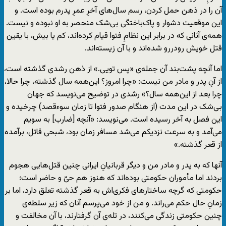
آن را در ذهن حمل کردن، رسم سال‌های آخرِ عمرِ پدرم بوده است. و
این موقعیت دشوار و پاک‌باختگی بی‌شک منحصر به او نبوده و نیست.
همه‌ی آنانی که در برابر این نظامِ فتوا قیام کرده‌اند، کم یا بیش، با یقین
قتل خویش رودررو شده‌اند و با آن زیسته‌اند.
اما آنچه پشت‌بند آن جمله‌ی «پس تویی.» از ذهن رشدی گذشته است،
از آنِ پدر و مادر من نیست: «چرا امروز؟ این‌همه سال گذشته، چرا حالا،
چرا بعد از این‌همه سال؟» رشدی در توضیح می‌نویسد که جهان
بی‌شک در این مدت (از هنگام صدور فتوا تا زمان سوءقصد) چرخیده و
این فصل به آخر رسیده است. می‌نویسد: «آنچه [ضارب] به سویم
می‌آمد و به سرعت نزدیکم می‌شد مسافر زمان بود، شبحی قاتل، برآمده
از قعر گذشته.»
آنها که به پدر و مادر من و دیگر قربانیانِ ایرانی چنین قتل‌هایی هجوم
بردند اما مأموران حکومتی بوده‌اند که هنوز هم حیّ و حاضر است؛
حکومتی که گرچه ساختارهای فکری‌اش به قعر گذشته تعلق دارد، اما بر
زمانِ حال حکم می‌راند. و من از خود می‌پرسم آنان که زیر سلطه‌ی
چنین حکومتی زندگی می‌کنند، در تله‌ی آن گرفتارند، با آن مخالفت و