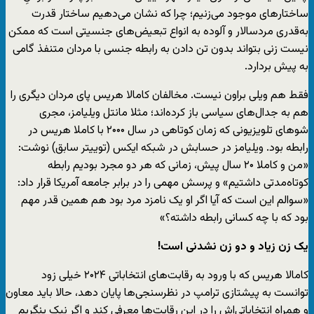
ساختارهای موجود می‌زنیم؛ چرا که نشان می‌‌دهیم ساختار قدرت
به‌قدری مردسالار و آلوده به انواع تبعیض‌های جنسیتی است که ممکن
نیست زنی بتواند بدون تن دادن به رابطه‌ جنسی با مردان متنفذ گامی
به پیش بردارد.
فقط هم ویلی براون نیست. مخالفان کامالا هریس پای مردان دیگری را
هم به جدال‌های سیاسی باز کرده‌اند؛ مثلا مانتل ویلیامز، مجری
شوهای تلویزیونی که زمان کوتاهی در سال ۲۰۰۰ با کاملا هریس در
رابطه بود. ویلیامز در حسابش در شبکه ایکس (توییتر سابق) نوشت:
«من و کاملا ۲۰ سال پیش، زمانی که هر دو مجرد بودیم رابطه‌
کوتاه‌مدتی داشتیم» و پرسش مهمی را در برابر جامعه‌ آمریکا قرار داد:
«سوالم این است که آیا اگر او یک نامزد مرد بود هم همین قدر مهم
بود که با چه کسانی رابطه داشته؟»
یک زن زیاد و دو زن نشدنی است!
کامالا هریس که با ورود به رقابت‌های انتخاباتی ۲۰۲۴ خیلی زود
توانست به پیشتازی ترامپ در نظرسنجی‌ها پایان دهد، حالا باید معاون
و همراه انتخاباتی‌اش را در این رقابت‌ها معرفی کند و اگر نیک بنگریم