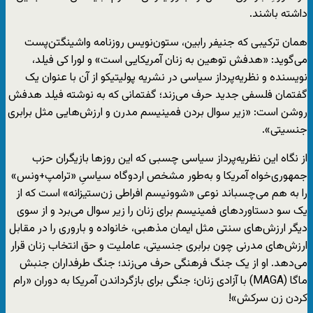
داشته باشند.
همان ترکیبی که جنیفر رابین، ستون‌نویس روزنامه واشینگتن‌پست
می‌گوید: «هدفش توهین به زنان آمریکایی است» و لورا کی فیلد،
نویسنده و نظریه‌پرداز سیاسی در نشریه‌ پولیتیکو از آن با عنوان یک
گفتمان فلسفی جدید حرف می‌زند؛ گفتمانی که به نوشته‌ فیلد هدفش
روشن است: «زیر سوال بردن فمینیسم مدرن و ارزش‌هایی مثل برابری
جنسیتی».
از نگاه این نظریه‌پرداز سیاسی چسبی که این روزها بازیگران حزب
جمهوری‌خواه آمریکا و به‌طور مشخص اردوگاه سیاسیِ «ترامپ+ونس»
را به هم می‌چسباند نوعی «شوونیسم افراطی زن‌ستیزانه»‌ است که از
یک سو دستاوردهای فمینیسم برای زنان را زیر سوال می‌برد و از سوی
دیگر ارزش‌های سنتی مثل ایمان مذهبی، خانواده و باروری را در مقابل
ارزش‌های مدرنی چون برابری جنسیتی، عاملیت و حق انتخاب زنان قرار
می‌دهد. او از یک جنگ فرهنگی حرف می‌زند؛ جنگ طرفداران جنبش
ماگا (MAGA) با آزادی زنان؛ جنگی برای بازگرداندن آمریکا به دوران «رام
کردن زن سرکش»!