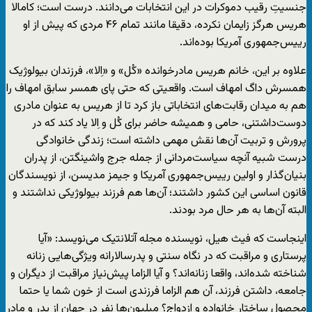
جنسیتِ رقیب دموکرات در این انتخابات می‌دانند. درست است؛ کامالا
هریس هرگز زایمان نکرده، دقیقا مانند تمام ۴۶ مردی که پیش از او
رییس‌جمهوری آمریکا بوده‌اند.
علاوه بر این، خانم هریس مادرخوانده‌ «کُل» و «اِلا»، فرزندان بیولوژیک
همسرش داگ امهاف است. واقعیتی که حتی پای همسر سابق امهاف را
هم به میدان رقابت‌های انتخاباتی باز کرد تا از هریس به عنوان مادری
دوست‌داشتنی، حامی و همیشه حاضر برای کُل و اِلا یاد کند که در
پرورش و تربیت آن‌ها نقش مهمی داشته است؛ زندگی خانوادگی
درست شبیه آنچه سیاست‌مردانی از جمله جرج واشینگتن، از پدران
بنیان‌گذار و اولین رییس‌جمهوری آمریکا و جیمز مدیسن، از نویسندگان
قانون اساسی این کشور داشتند؛ آن‌ها هم فرزند بیولوژیکی نداشتند و
البته آن‌ها به هر حال مرد بودند.
اینجاست که فیث هیل، نویسنده‌ مجله‌ آتلانتیک می‌نویسد: «آیا
پرستاری و مراقبت که در نگاه سنتی و پدرسالارانه ویژگی‌هایی زنانه
شناخته شده‌اند، واقعا زنانه‌اند؟ و آیا الزاما پیش‌نیاز مراقبت از دیگران و
جامعه، داشتن فرزند، آن هم الزاما فرزندی است از خون شما یا حتما
محصول ساختار خانواده و ازدواج؟ میلیون‌ها نفر در جهان از پدر و مادر