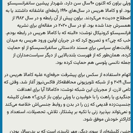
ویلی براون که اکنون ۹۰سال سن دارد، شهردار پیشین سانفرانسیسکو
بود. او و کامالا هریس در سال‌های ۱۹۹۰ رابطه‌ای عاشقانه داشتند یا به
اصطلاح «دیت» می‌کردند. براون پیش از آن رابطه و در سال ۱۹۸۲ از
همسرش جدا شده بود. او در سال ۲۰۲۰ در مقاله‌ای برای نشریه‌
فرانسیسکو کرونیکال نوشت: «البته که با کامالا هریس در رابطه بودم.
خب که چی؟» و تصریح کرد که در جریان اولین ورود هریس به میدان
رقابت‌های سیاسی برای مسند دادستانی سانفرانسیسکو از او حمایت
کرده، همان‌طور که از فهرست بلندبالایی از دیگر سیاست‌مداران از
جمله نانسی پلوسی هم حمایت کرده بود.
اتهام «استفاده از سکس برای پیشرفت حرفه‌ای» علیه کامالا هریس در
سال ۲۰۱۹ و از شبکه‌ تلویزیونی محافظه‌کار فاکس‌نیوز آغاز شد، وقتی که
تامی لارن، از مجریان این شبکه نوشت: «کامالا! آیا برای اهدافت
جنگیدی یا راهت را با خوابیدن با ویلی براون باز کردی؟» همان کلیشه‌
جنسیت‌زده‌ قدیمی که زن را در بدن و روابط جنسی‌اش خلاصه می‌کند
و نمی‌تواند بپذیرد زنی با تکیه بر پشتکار، تلاش، تحصیلات، استعداد و
کاراکترِ خودش موفق شود.
چنین کلیشه‌ای از سوی دیگر، مهر تاییدی است که بر پدرسالار بودنِ