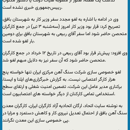
گذشت يک هفته، هنوز از مصوبه هيات دولت يا دستور مکتوب
ریيس‌جمهوری خبری نشده است.
وی در ادامه با اشاره به لغو مجدد سفر وزير کار به شهرستان بافق،
تصريح کرد: قرار بود وزير کار امروز (سه‌شنبه ۳ تير) در جمع کارگران
متحصن حاضر شود اما سفر آقای ربيعی به شهرستان بافق برای دومين
بار لغو شده است.
وی افزود: پيش‌تر قرار بود آقای ربيعی در تاريخ ۱۲ خرداد در جمع کارگران
متحصن حاضر شود که آن سفر نيز به دلايل مبهم لغو شد.
لغو خصوصی سازی شرکت سنگ آهن مرکزی ايران تنها خواسته پنج
هزار کارگر اعتصابی نيست. به گزارش خبرگزاری‌های ايلنا و ايسنا،‌
برکناری مدير عامل اين شرکت،‌ تضمين امنيت شغلی و ارتقای سطح
استخدامی تمامی ‌کارکنان از ديگر خواسته های اعتصابيون است.
به نوشته سايت اتحاد،‌ ارگان اتحاديه آزاد کارگران ايران، کارگران معدن
سنگ آهن بافق از احتمال تعديل نيروی کار و کاهش دستمزد و مزايا در
پی خصوصی سازی اين معدن نگرانند.