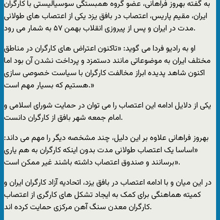
به گفته بهروز فراهانی،‌ عضو گروه همبستگی سوسياليستی با کارگران
ايران، مقيم پاريس، اعتصاب در بافق يزد يکی از اعتصاب های طولانی
مدت در ايران و پس از پيروزی انقلاب بهمن ۵۷ به شمار می رود.
او به راديو فردا می گويد: «تاکنون اعتراض های کارگران در مناطق
مختلف ايران به موضوعاتی مانند دستمزد و پرداخت نشدن آن بود اما
اکنون شاهد پديده ابراز مخالفت کارگران با سياست خصوصی سازی
هستيم که بسيار مهم است.»
يکی از دلايل ادامه اين اعتصاب را می توان در حمايت شورای اسلامی و
امام جمعه شهر بافق از کارگران دانست.
بهروز فراهانی علاوه بر اين دليل، چند مشخصه ديگر را مهم می داند:
«اساسا يک اعتصاب طولانی مدت بدون اينکه کارگران به هم ياری
برسانند و صندوق اعتصاب داشته باشند غير ممکن است».
در اين ميان و با ادامه اعتصاب در بافق يزد،‌ اتحاديه آزاد کارگران ايران و
کميته هماهنگی برای کمک به ايجاد تشکل های کارگری از اعتصاب
کارگران معدن سنگ آهن مرکزی حمايت کرده اند.