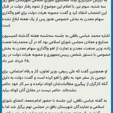
به گزارش خبرگزاری ايلنا،‌ سخنگوی شورای اسلامی شهرستان بافق روز
سه شنبه، سوم تیر، با اعلام اين موضوع از نحوه رفتار دولت در قبال
اين اعتصاب انتقاد کرد و گفت:‌ مصوبه هيات دولت برای لغو واگذاری
سهام معدن به بخش خصوصی هنوز پس از يک هفته ابلاغ نشده
است.
اشاره محمد عباسی بافقی به جلسه‌ سه‌شنبه هفته گذشته کميسيون
صنايع و معادن مجلس شورای اسلامی بود که در آن محمدرضا نعمت
زاده،‌ وزير صنعت، معدن و تجارت از لغو واگذاری سهام معدن به بخش
خصوصی با دستور شخص ریيس‌جمهوری و مصوبه هيات دولت در روز
۲۵ خرداد خبر داد.
او همچنین گفت که علی ربيعی،‌ وزير تعاون،‌ کار و رفاه اجتماعی،‌ برای
دومين بار سفر خود به بافق را لغو کرده است و گفت:‌ دولت به دليل
آنکه کارگران از پيگيری مطالبات‌شان کوتاه نيامده و سر کار خود حاضر
نشده‌اند، حاضر نيست در مقابل آنان کوتاه بيايد.
به گفته عباسی بافقی، اين جلسه با حضور امام‌جمعه، اعضای شورای
اسلامی و نمايندگان شهرستان بافق در مجلس نهم برگزار شد اما با