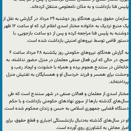
پلیس فتا بازداشت و بە مکان نامعلومی منتقل کرده‌اند.
سازمان حقوق بشری هەنگاو روز دوشنبە ٢٩ مرداد در گزارشی به نقل از
یک منبع نزدیک بە خانوادە مختار اسدی اعلام کرد که او ساعت ١٢ ظهر
دوشنبه بە پلیس فتا مراجعە کرده و پس از دو ساعت بازجویی، با
دستور قاضی توسط نیروهای امنیتی بازداشت شدە است.
به گزارش هه‌نگاو، نیروهای حکومتی روز یکشنبە ٢٨ مرداد ساعت ۶
صبح، در حالی کە این فعال صنفی معلمان در منزل حضور نداشتە، به
خانه‌اش در سنندج هجوم بردە و همراه با خشونت و ایجاد رعب و
وحشت برای همسر و فرزند خردسال او و همسایگان بە تفتیش منزل
پرداختەاند.
مختار اسدی از معلمان و فعالان صنفی در شهر سنندج است کە طی
سال‌های گذشتە بارها از سوی نهادهای حکومتی بازداشت و با حکم
دستگاه قضایی جمهوری اسلامی بە حبس و زندان محکوم شدە است.
او در سال‌های گذشتە به‌دنبال بازنشستگی اجباری و قطع حقوق، برای
امرار معاش بە کشاورزی روی آوردە است.