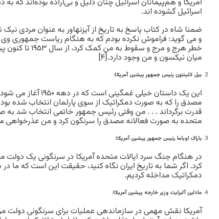
آمریکا و هم‌پیمانان اسرائیل چنان ذلیل و بی‌اراده بوده‌اند که به 
اسرائیل گشوده اند.
ضمنا شاه در کتاب پاسخ به تاریخ از آیزنهاور به عنوان مردی نیک نه
و می گوید: فراموش نکرده بودم که به هنگام ریاست جمهوری وی دو
خطر هرج و مرج و سقوط
میان نیکسون و من وجود دارد.[۴]
بیل کلینتون رئیس جمهور پیشین آمریکا:
این یک داستان خیلی غمگینی 
مصدق را که به صورت دمکراتیک از سوی پارلمان انتخاب شده بود از 
قدرت برگرداند . . . من وقتی رئیس جمهور خاتمی انتخاب شد به صو
متحده به صورت فعالانه مصدق را سرنگون کرد و من عذرخواهی می
باراک اوباما رئیس جمهور پیشین آمریکا:
در هنگام جنگ سرد ایالات متحده آمریکا در سرنگونی یک دولت م
کرد. اگر شما به تاریخ ایران نگاه کنید، حقیقت این است که ما 
دمکراتیک مداخله کردیم.
مادلین آلبرایت وزیر خارجه پیشین آمریکا:
آمریکا نقش مهمی در سازماندهی عملیات برای سرنگونی دولت 