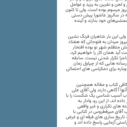
 لعن و نفرین به یزید و عوامل
وز مرسوم بوده است. ولی تا کنون
له در سالروز عاشورا پیش دستی
مشیرهای خود بنازند و آینده
 ولی این بار شاهیان فرنگ نشین
روز میدان به فتوحاتی که هفتاد
ش متظلم شهر نو بوده افتخار
ت آید همان کار را خواهیم کرد،
ماجرا تکرار شدنی نیست. سابقه
 رسانه هایی که از چپاول زمان
باره برای دمکراسی های احتمالی
اشتم زیرا به اندازه کافی کتاب و مقاله همچنین
نها آگاهی دارند ولی آقای علی
کتاب آسیب شناسی یک شکست را با
گویا نیوز انتشار داده اند، از این رو، وادار به
ه های تکراری و غیر واقعی
ب آقای میرفطروس در کتابی با
ا، تاریخ سازی های فرقه ای و غرض
ستی آزمایی پاسخ داده اند و