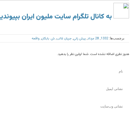
به کانال تلگرام سایت ملیون ایران بپیوندی
1332
28 مرداد
پیش رانی
جریان غالب
ش. بابکان
واقعه
برچسب‌ها:
,
,
,
,
,
هنوز نظری اضافه نشده است. شما اولین نظر را بدهید.