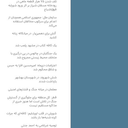
تلف شدن ۷۵ هزار قطعه ماهی در
رودخانه مسقان شیراز بر اثر ورود شورابه
فوق‌اشباع
سازمان ملل: جمهوری اسلامی همچنان از
اعدام برای سرکوب مخالفان استفاده
می‌کند
آتش برای دهمین‌بار، در میانکاله زبانه
کشید
یک کافه کتاب در مشهد پلمب شد
یک جنگلبان در چالوس در پی درگیری با
متخلف محیط زیستی مجروح شد
اعتراضات دی‌ماه؛ امیرحسین افرا به حبس
و شلاق محکوم شد
شش شهروند در شهرستان بهشهر
بازداشت شدند
معلمان در میانه جنگ و فشارهای امنیتی
قطر: کل منطقه برای جلوگیری از گسترش
جنگ در تلاش است اما هنوز خبری از
مذاکره مستقیم نیست
شورش در قلب اورشلیم؛ کافه‌ای که جرات
کرده شنبه‌ها باز باشد
توصیه ضرغامی به احمد جنتی