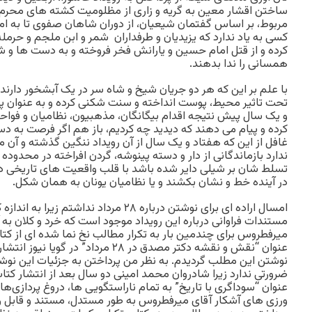
ساختن اقشار معین به گریه و زاری از مظلومیت کشته های محرم و
مربوط، بر اساس گفتمان شیعیان، از دوران شاهان صفوی تا به امر
کسی به یاد ندارد که یزیدیان و طرفداران شمر و ابن ملجم و حرم
کرده و از قتل امام حسین و یارانش فخر فروخته و به دست ها و ش
همسانی را ندا بدهند.
با علم بر این که هر دو جریان شیخ و شاه سر در یک آبشخور دارند
تحت تاثیر محیط، پوست انداخته و سنت شکنی کرده و به عنوان پی
و یک سال پیش نتیجه اقدام بیگانگان، مذهبیون، نظامیان و فواح
کرده و پیام می دهند که دیدید چه کردیم، باز هم اگر فرصت به دس
غافل از این که هفتاد و یک سال از آن رویداد ننگین گذشته و آن 
ندارد بازماندگانی از دار و دسته پینوشه، گردن افراخته در محدوده
تسلط شان بر شیلی دایر شده باشد با قلب واقعیت های تاریخی دو
در آینده خط و نشان بکشند و یا نظامیان یونان به همان شکل.
امسال اراده ای برای نوشتن درباره ۲۸ مرداد ند
مستندات فراوانی درباره این رویداد موجود است که خرد و کلان به آ
میرفطروس برای چندمین بار به تکرار مطالب نخ نما شده ای از 
عنوان “نقش و نقشه دکتر مصدق در ۲۸ مرداد” در 
نوشتن این مطلب گردیدم. به نظر من پرداختن به جزئیات این نوشت
ضرورتی ندارد زیرا شادروان محمد امینی دو سال بعد از انتشار کتا
عنوان “سوداگری با تاریخ” به تمام ناراستگویی ها، دروغ پردازی‌ه
ورزی های آشکار آقای میرفطروس به طور مستدل، مستند و قابل را