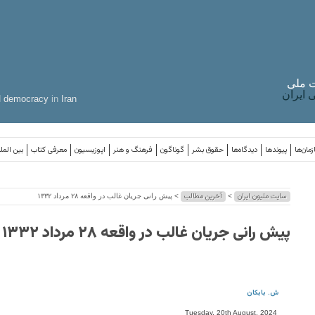
 ملی
ایران
d
democracy
in
Iran
مان‌ها
پیوندها
دیدگاه‌ها
حقوق بشر
گوناگون
فرهنگ و هنر
اپوزیسیون
معرفی کتاب
بین المل
سایت ملیون ایران
آخرین مطالب
>
> پیش رانی جریان غالب در واقعه ۲۸ مرداد ۱۳۳۲
پیش رانی جریان غالب در واقعه ۲۸ مرداد ۱۳۳۲
ش. بابکان
Tuesday, 20th August, 2024