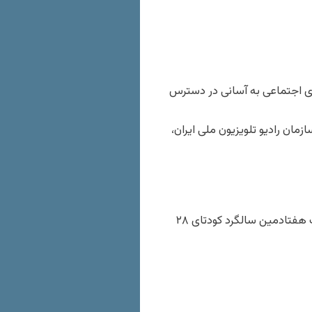
های اجتماعی به آسانی در دسترس
مان رادیو تلویزیون ملی ایران،
[۵]. مصاحبه دیوید اوون وزیر خارجه پیشین انگلستان به مناسبت هفتادمین سالگرد کودتای ۲۸