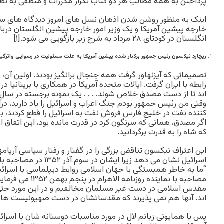
پرداختن به همه مطالب هر دو کتاب تکرار مکررات و منطقی به نظر
اینک به منظور روشن شدن اذهان نسل های امروز دیدگاه های سه 
خارجه پیشین آمریکا و یک وزیر امور خارجه پیشین انگلستان دربار
انگلستان در کودتای ۲۸ مرداد به شرح زیر بازگویی می شود.[۱]
ریچارد نیکسون رئیس جمهور برکنار شده پیشین آمریکا به علت مسئولیت در رسوایی واترگی
رابطه با ایران گرفت. ایالات متحده آمریکا در همکاری با بریتانیا در
وقتی من رئیس جمهور بودم جنگ اعراب و اسرائیل را یاد دارید، در
کننده نفت در خلیج فارس فروش نفت به اسرائیل را قطع کردند، به غی
اگر مصدق، همانی که سرنگون کرد در قدرت مانده بود، این اتفاق افت
که شاه را به قدرت برگردانید.
این اعتراف نیکسون تناقض بزرگی را در گفتار و رفتار سیاسی آریامهر(
اسرائیل نشان می دهد زیرا ای
مصاحبه با نماینده روزن
مقدس اسلامی در دست غیر مسلمان مخالفیم و در این مورد حتی
اند. آنها هم نمی پذیرند که مقدساتشان در دست صهیونیست ها باق
پس یا همایونی زبانم لال در مورد مناسبات دوستانه شان با اسرائیل 