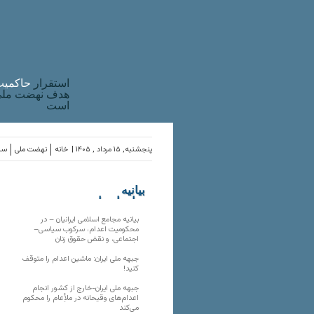
استقرار
حاکميت
هدف نهضت ملی 
است
پنجشنبه, ۱۵ مرداد , ۱۴۰۵ |
خانه
نهضت ملی
ساز
بیانیه
سازمان‌های
ملی
بیانیه مجامع اسلامی ایرانیان – در
محکومیت اعدام، سرکوب سیاسی–
اجتماعی، و نقض حقوق زنان
جبهه ملی ایران: ماشین اعدام را متوقف
کنید!
جبهه ملی ایران-خارج از کشور انجام
اعدام‌های وقیحانه در ملأِعام را محکوم
می‌کند