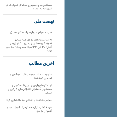
همگامی برای جمهوری سکولار دموکرات در
ایران: نه به اعدام
نهضت ملی
ضیاء مصباح: در باره دولت دکتر مصدق
به مناسبت هفتادوچهارمین سالروز:
نمایندگان مجلس زار می‌زدند/ تهران در
آتش؛ ۳۰ تیر ۱۳۳۱ میدان بهارستان چه خبر
بود؟
آخرین مطالب
«اودیسه»؛ اسطوره در قاب آی‌مکس و
تسخیر گیشه‌ها
از سکوهای پارس جنوبی تا اصفهان و
ماهشهر؛ گسترش اعتراض‌های کارگری و
صنفی
چرا بر مخالفت با اعدام باید پافشاری کرد؟
قوه قضائیه ایران رفع توقیف اموال سردار
آزمون را رد کرد