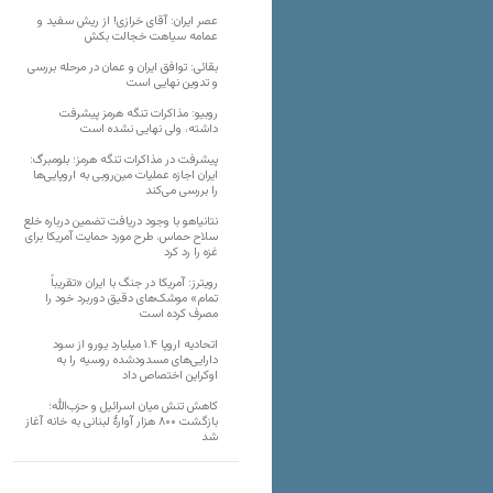
عصر ایران: آقای خرازی! از ریش سفید و
عمامه سیاهت خجالت بکش
بقائی: توافق ایران و عمان در مرحله بررسی
و تدوین نهایی است
روبیو: مذاکرات تنگه هرمز پیشرفت
داشته، ولی نهایی نشده است
پیشرفت در مذاکرات تنگه هرمز؛ بلومبرگ:
ایران اجازه عملیات مین‌روبی به اروپایی‌ها
را بررسی می‌کند
نتانیاهو با وجود دریافت تضمین درباره خلع
سلاح حماس، طرح مورد حمایت آمریکا برای
غزه را رد کرد
رویترز: آمریکا در جنگ با ایران «تقریباً
تمام» موشک‌های دقیق دوربرد خود را
مصرف کرده است
اتحادیه اروپا ۱.۴ میلیارد یورو از سود
دارایی‌های مسدودشده روسیه را به
اوکراین ‏اختصاص داد
کاهش تنش میان اسرائیل و حزب‌الله؛
بازگشت ۸۰۰ هزار آوارۀ لبنانی به خانه‌ آغاز
شد