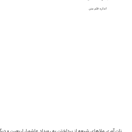
اندازه قلم متن
نان آوری ملاهای شیعه از پرداختن به رویداد عاشورا، اربعین و د