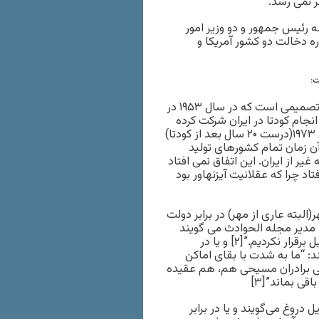
 نمی رسد.
رئیس جمهور و دو وزیر امور
ه دخالت دو کشور آمریکا و
ت:
تصمیماتی که آیزنهاور گرفت همه جنجال برانگیز بودند. اولین آن، تصمیمی است که در سال ۱۹۵۳ در
 انجام کودتا در ایران شرکت کرده
اند تا از دست مصدق خلاص شوند. . . . یک نمونه برجسته در سال ۱۹۷۳(درست ۲۰ سال بعد از کودتا)
آن زمان تمام کشورهای تولید
ر از ایران. این اتفاق نمی افتاد
اد چرا که عقلانیت آیزنهاور بود
البته عاری از مهر) در برابر دولت
شان در سوم آذر ۱۳۵۲ در مصاحبه با مدیر مجله الحوادث می گویند
“ما به خاطر همبستگی با جهان اسلامی روابط دیپلماسی با اسرائیل برقرار نکردیم.”[۲] و یا در
امه الاهرام در پنجم بهمن ۱۳۵۲ می فرمایند: “ما به شدت با بقای اماکن
 برادران مسیحی هم، هم عقیده
ی بماند”[۳]
دروغ می‌گویند و یا در برابر