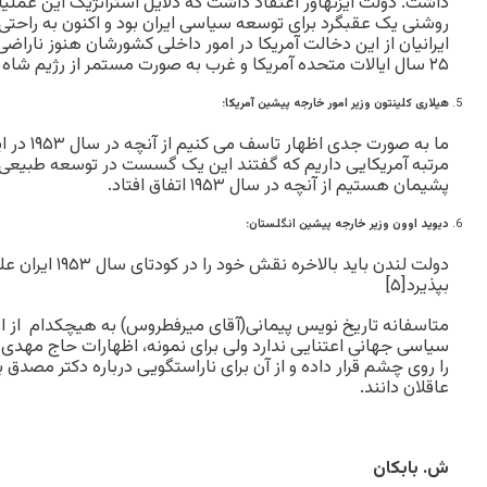
داشت. دولت آیزنهاور اعتقاد داشت که دلایل استراتژیک این عملیات 
روشنی یک عقبگرد برای توسعه سیاسی ایران بود و اکنون به راحتی 
ایرانیان از این دخالت آمریکا در امور داخلی کشورشان هنوز ناراض
۲۵ سال ایالات متحده آمریکا و غرب به صورت مستمر از رژیم شاه حمایت کردند.
هیلاری کلینتون وزیر امور خارجه پیشین آمریکا:
ما به صورت ج
مرتبه آمریکایی داریم که گفتند این یک گسست در توسعه طبیعی دم
پشیمان هستیم از آنچه در سال ۱۹۵۳ اتفاق افتاد.
دیوید اوون وزیر خارجه پیشین انگلستان:
دولت لندن باید بالا
بپذیرد[۵]
متاسفانه تاریخ نویس پیمانی(آقای میرفطروس) به هیچکدام از
سیاسی جهانی اعتنایی ندارد ولی برای نمونه، اظهارات حاج مهدی ع
را روی چشم قرار داده و از آن برای ناراستگویی درباره دکتر مصد
عاقلان دانند.
ش. بابکان