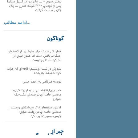
بخش سوم – سازمان زنان در کنترل مردان!
پس از کودتای ۱۳۳۲ دولت کنترل سازمان
زنان را بدست گرفت.
ادامه مطالب...
گوناگون
قطر: کل منطقه برای جلوگیری از گسترش
جنگ در تلاش است اما هنوز خبری از
مذاکره مستقیم نیست
شورش در قلب اورشلیم؛ کافه‌ای که جرات
کرده شنبه‌ها باز باشد
توصیه ضرغامی به احمد جنتی
خبر ایران‌اینترنشنال از دیدار پزشکیان با
مجتبی خامنه‌ای در صندلی عقب یک
خودرو
ادعای استعفای ۲۸باره پزشکیان و هشدار
مجتبی خامنه‌ای در روایت خرازی؛
رئیس‌جمهور تکذیب کرد
خبر از
تارنماهای دیگر