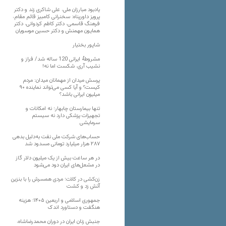
یادبود مبارزان ملی، علی شاکری زند و دکتر
پرویز داورپناه: سخنرانی کامبیز قائم مقام،
فرهنگ قاسمی، دکتر کاظم کردوانی، دکتر
همایون مهمنش و دکتر حسین موسویان
شاپور بختیار
مشروطۀ ایرانی 120 ساله شد/ فراز و
نشیب آری، شکست اما نه!
پرسش میدان از مهمانان میدان: مردم
کیست؟ و آیا کسی می‌تواند نماینده ۹۰
میلیون ایرانی باشد؟
تنها بیمارستان چابهار؛ نه امکانات و
تجهیزات پزشکی دارد نه سیستم
سرمایشی
حساب‌های شرکت ملی نفت به‌دلیل بدهی
۲۸۷ هزار میلیارد تومانی مسدود شد
در هر ساعت بیش از یک میلیون دلار گاز
در مشعل‌های ایران دود می‌شود
زن‌کشی در کلات؛ مردی همسرش را با بنزین
آتش زد و کشت
جمهوری اسلامی و اربعین ۱۴۰۵؛ هزینه
هنگفت و دستاورد اندک
جنبش زنان ایران در دوران محمدرضاشاه،