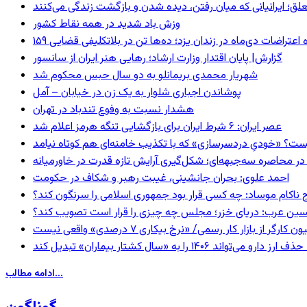
ق؛ ایرانیانی که میان رفتن، دیده شدن و بازگشت زندگی می‌کنند
وزش باد شدید در همه نقاط کشور
ده اعتراضات دی‌ماه در زندان یزد؛ ده‌ها تن در بلاتکلیفی قضایی
گزارش| پایان اقتدار وزارت ارشاد؛ رهایی هنر ایران از سانسور
شهریار محمدی بریمانلو به دو سال حبس محکوم شد
پوشاندن اجباری شلوار به یک زن در خیابان – آمل
هشدار نسبت به وفوع تندباد در تهران
عصر ایران: ۶ شرط ایران برای بازگشایی تنگه هرمز اعلام شد
ست؟ «خودیِ دردسرسازی» که با تکذیب خامنه‌ای هم کوتاه نیامد
در محاصره سه‌جبهه‌ای؛ شکل‌گیری آرایش تازه قدرت در خاورمیانه
احمد علوی: بحران جانشینی، غیبت رهبر و شکاف در حکومت
 ناکام موساد: چه کسی قرار بود جمهوری اسلامی را سرنگون کند؟
ین عرب: دریای خزر؛ مجلس چه چیزی را قرار است تصویب کند؟
گر از بازار کار رسمی/ «نرخ بیکاری ۷ درصدی» واقعی نیست
ا به «سال کشتار بیماران» تبدیل کند
ادامه مطالب...