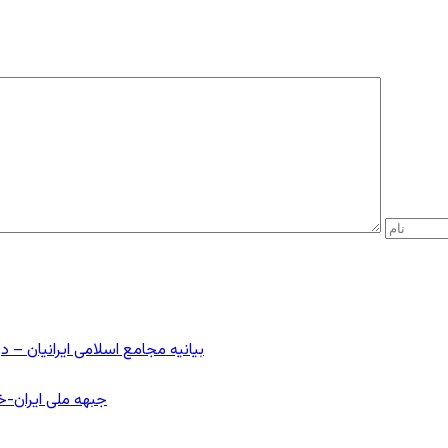
بیانیه مجامع اسلامی ایرانیان 
جبهه ملی ایران-خا