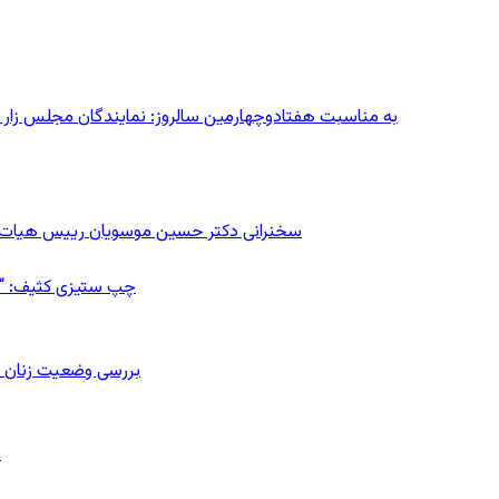
به مناسبت هفتادوچهارمین سالروز: نمایندگان مجلس زار می‌زدند/ تهران در آتش؛ ۳۰ تیر
سخنرانی دکتر حسین موسویان رییس هیات رهب
چپ ستیزی کثیف: “رس
بررسی وضعیت زنان ز
ب