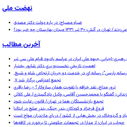
نهضت ملی
ضیاء مصباح: در باره دولت دکتر مصدق
 ۱۳۳۱ میدان بهارستان چه خبر بود؟
آخرین مطالب
ری-اجرایی جبهه ملی ایران در مراسم یادبود قیام ملی سی تیر
اهمیتِ تاریخیِ نخست‌وزیریِ دکتر شاپور بختیار
انه پارسی”؛ رسانه ای در خدمت دو جریان ارتجاعی شاه و شیخ
۷ تجمع اعتراضی برگزار شد
ترور مداح، نقد خرافه یا تقویت همان سازوکار؟ – رضا باقری
ندانی؛ گفتگو با محمدحسین آقاسی، وکیل دادگستری/ علی کلائی
تجمع بازنشستگان هما در تهران/ قانون رعایت شود
فروغ فرخزاد و کودکانِ بندرِ جنگ، بندرِ صلح در ایتالیا
اد و گردوخاک در بخش‌هایی از کشور/ دریای مازندران مواج است
حجاب در ایران؛ از مدارا در تجمعات حکومتی تا برخورد در کافه‌ها