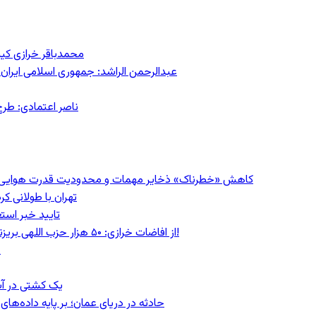
محمدباقر خرازی کی
عبدالرحمن الراشد: جمهوری اسلامی ایران 
ناصر اعتمادی: طرح
کاهش «خطرناک» ذخایر مهمات و محدودیت قدرت هوایی؛ سی‌ان
تهران با طولانی ک
تایید خبر است
از افاضات خرازی: ۵۰ هزار حزب اللهی بریزند خیابان‌ها و بی حجاب‌ها را بکشند و نیرو‌های دولتی را ناکار کنند!
ع
یک کشتی در آب
حادثه در دریای عمان؛ بر پایه داده‌ه