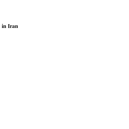
y
in
Iran