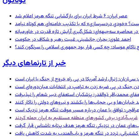
گوناگون
عصر ایران: ۶ شرط ایران برای بازگشایی تنگه هرمز اعلام شد
ست؟ «خودیِ دردسرسازی» که با تکذیب خامنه‌ای هم کوتاه نیامد
در محاصره سه‌جبهه‌ای؛ شکل‌گیری آرایش تازه قدرت در خاورمیانه
احمد علوی: بحران جانشینی، غیبت رهبر و شکاف در حکومت
 ناکام موساد: چه کسی قرار بود جمهوری اسلامی را سرنگون کند؟
خبر از تارنماهای دیگر
‌ان: ژنرال ارشد آمریکا در پی راه خروج از جنگ با ایران است
ردن جنگ در پی ضربه زدن به ترامپ در انتخابات میان‌دوره‌ای است
عفای محمدباقر ذوالقدر؛ پزشکیان استعفای دبیر شعام را نپذیرفت
راقچی: توافق با عمان درباره مسیر موقت تنگه هرمز نزدیک است
غریب‌آبادی: برخی کشورهای منطقه مستقیم به ایران حمله کردند
‌های عمان در نزدیکی تنگه هرمز هدف پرتابه ناشناس قرار گرفت
ای کشتیرانی، تردد در تنگه هرمز و باب‌المندب به شدت کاهش یافت