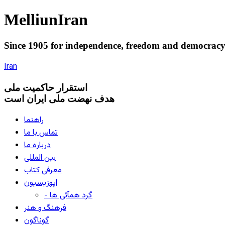
Melliun
Iran
Since 1905 for
independence
,
freedom
and
democrac
Iran
استقرار
حاکميت ملی
هدف نهضت ملی ایران است
راهنما
تماس با ما
درباره ما
بین المللی
معرفی کتاب
اپوزیسیون
- گرد همآئی ها
فرهنگ و هنر
گوناگون