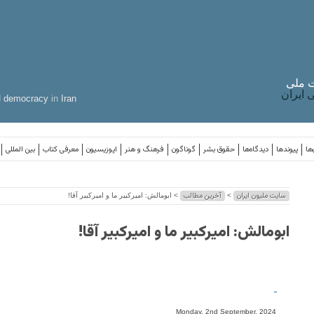
 ملی
ایران
d
democracy
in
Iran
ها
پیوندها
دیدگاه‌ها
حقوق بشر
گوناگون
فرهنگ و هنر
اپوزیسیون
معرفی کتاب
بین المللی
سایت ملیون ایران
آخرین مطالب
>
> ابومالش: امیرکبیر ما و امیرکبیر آقا!
ابومالش: امیرکبیر ما و امیرکبیر آقا!
-
Monday, 2nd September, 2024