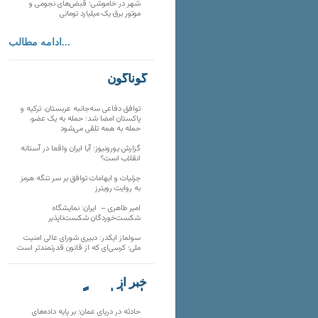
شهر در خاموشی؛ قبض‌های نجومی و
موتور برق یک میلیارد تومانی
ادامه مطالب...
گوناگون
توافق دفاعی سه‌جانبه عربستان، ترکیه و
پاکستان امضا شد؛ حمله به یک عضو،
حمله به همه تلقی می‌شود
گزارش یورونیوز؛ آیا ایران واقعا در آستانه
انقلاب است؟
جزئیات و ابهامات توافق بر سر تنگه هرمز
به روایت رویترز
امیر طاهری – ایران: نمایشگاه
شکست‌خوردگان شکست‌ناپذیر
سولماز ایکدر: دبیری شورای عالی امنیت
ملی؛ کرسی‌ای که از قانون قدرتمندتر است
خبر از
تارنماهای دیگر
حادثه در دریای عمان؛ بر پایه داده‌های