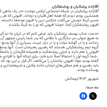
آقازاده پزشکیان و روشنفکران
آقازاده پزشکیان در شبکه اجتماعی ایکس نوشت: «در یک ماهی که
همنشین بودم دیدم که همه اهل قلیان و دود‌اند. افیونی که هر رو
مسیر کربلا دوستی می‌گفت مارکس دین را افیون توده‌ها دانسته، ب
افیون روشنفکران کجا. خوشا افیونی که تو را به کربلا بکشد».
خدمت جناب یوسف پزشکیان باید عرض کنم که در ایران ما دو گروه
به هیچ عنوان سر سازگاری با نظامی که پدر شما رئیس جمهور آن اس
زندانند و یا در گوشه عزلت و یا در دیار غربت، بسیاری از آنها وسع خ
گروه دوم روشنفکرانی هستند که رهبری رهبرشان است. آنها وسع 
افیونی را هم دارند و خیلی روشنفکرند و همیشه فکرشان را باشعل
. شما گروه اول را احتمالاً اصلاً ندیده‌اید، برای اینکه آنها با افراد
گفته بودید مواد افیونی جانشان را می‌کاهد، اگر قرار بر این بود ک
باید رهبری و هم منقلی‌های ایشان مانند ولایتی و شریعتمداری و
پوسانده بودند.
شهریور ۱۴۰۳ ابومالش
Share this: