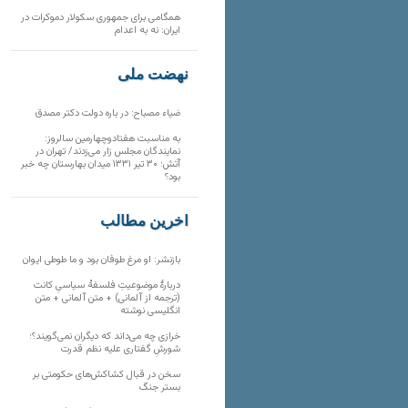
همگامی برای جمهوری سکولار دموکرات در
ایران: نه به اعدام
نهضت ملی
ضیاء مصباح: در باره دولت دکتر مصدق
به مناسبت هفتادوچهارمین سالروز:
نمایندگان مجلس زار می‌زدند/ تهران در
آتش؛ ۳۰ تیر ۱۳۳۱ میدان بهارستان چه خبر
بود؟
آخرین مطالب
بازنشر: او مرغ طوفان بود و ما طوطی ایوان
دربارهٔ موضوعیتِ فلسفهٔ سیاسیِ کانت
(ترجمه از آلمانی) + متن آلمانی + متن
انگلیسی نوشته
خرازی چه می‌داند که دیگران نمی‌گویند؟؛
شورشِ گفتاری علیه نظم قدرت
سخن در قبال کشاکش‌های حکومتی بر
بستر جنگ