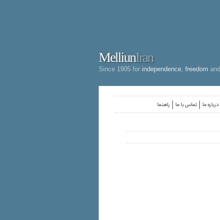
Melliun
Iran
Since 1905 for
independence
,
freedom
an
درباره ما
تماس با ما
راهنما