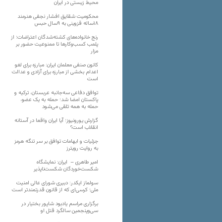
محیط زیستی در ایران
محکومیت شقایق افشار نجفی هنرمند
۱۸ساله قزوینی به ۹سال حبس
رنج خانواده‌های کشته‌شدگان اعتراضات؛ از
پلمب کسب‌وکارها تا ممنوعیت حضور بر
مزار
کانون صنفی معلمان ایران: مبارزه برای لغو
اعدام بخشی از مبارزه برای آزادی و عدالت
است
توافق دفاعی سه‌جانبه عربستان، ترکیه و
پاکستان امضا شد؛ حمله به یک عضو،
حمله به همه تلقی می‌شود
گزارش یورونیوز؛ آیا ایران واقعا در آستانه
انقلاب است؟
جزئیات و ابهامات توافق بر سر تنگه هرمز
به روایت رویترز
امیر طاهری – ایران: نمایشگاه
شکست‌خوردگان شکست‌ناپذیر
سولماز ایکدر: دبیری شورای عالی امنیت
ملی؛ کرسی‌ای که از قانون قدرتمندتر است
برگزاری مراسم یادبود شاپور بختیار در
سی‌وپنجمین سالگرد قتل او