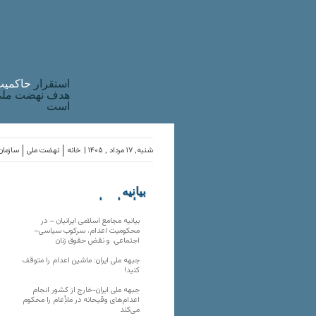
استقرار
حاکميت
هدف نهضت ملی 
است
شنبه, ۱۷ مرداد , ۱۴۰۵ |
خانه
نهضت ملی
سازمان‌
بیانیه
سازمان‌های
ملی
بیانیه مجامع اسلامی ایرانیان – در
محکومیت اعدام، سرکوب سیاسی–
اجتماعی، و نقض حقوق زنان
جبهه ملی ایران: ماشین اعدام را متوقف
کنید!
جبهه ملی ایران-خارج از کشور انجام
اعدام‌های وقیحانه در ملأِعام را محکوم
می‌کند