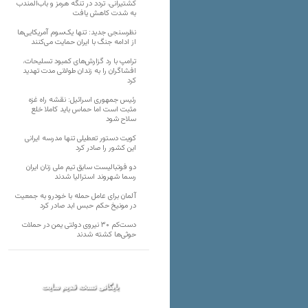
کشتیرانی، تردد در تنگه هرمز و باب‌المندب
به شدت کاهش یافت
نظرسنجی جدید: تنها یک‌سوم آمریکایی‌ها
از ادامه جنگ با ایران حمایت می‌کنند
ترامپ با رد گزارش‌های کمبود تسلیحات،
افشاگران را به زندان طولانی مدت تهدید
کرد
رئیس‌ جمهوری اسرائیل: نقشه راه غزه
مثبت است اما حماس باید کاملا خلع
سلاح شود
کویت دستور تعطیلی تنها مدرسه ایرانی
این کشور را صادر کرد
دو فوتبالیست سابق تیم ملی زنان ایران
رسما شهروند استرالیا شدند
آلمان برای عامل حمله با خودرو به جمعیت
در مونیخ حکم حبس ابد صادر کرد
دست‌کم ۳۰ نیروی دولتی یمن در حملات
حوثی‌ها کشته شدند
بایگانی نسخه قدیم سایت