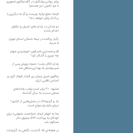
پیام روشن پزشکیان در گفت‌و‌گوی تصویری
با مرد نامرئی: من هستم!
لایحه صلح ترکیه چیست و آیا به درگیری با
پ‌ک‌ک پایان خواهد داد؟
دو زندانی در زندان های اردبیل و دزفول
اعدام شدند
رگبار پراکنده در نیمه شمالی استان تهران
تا شنبه
قدرت‌مندترین تلسکوپ خورشیدی جهان
چه چیزی را آشکار کرد؟
زندان لاکان رشت؛ حمزه درویش پس از
ضرب‌وشتم به بهداری منتقل شد
چاقوی اصیل زنجان زیر فشار فولاد گران و
اجناس تقلبی ارزان
مشهد؛ ۲۰ برابر شدن پلمب واحدهای
صنفی نسبت به سال گذشته
باد و گردوخاک در بخش‌هایی از کشور/
دریای مازندران مواج است
متا به اتهام ایجاد «مزاحمت عمومی» برای
کودکان به پرداخت ۵۶۷ میلیون دلار
محکوم شد
در هفته‌ای که گذشت؛ نگاهی به گزارشات