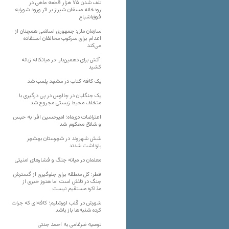
تلف شدن ۷۵ هزار قطعه ماهی در
رودخانه مسقان شیراز بر اثر ورود شورابه
فوق‌اشباع
سازمان ملل: جمهوری اسلامی همچنان از
اعدام برای سرکوب مخالفان استفاده
می‌کند
آتش برای دهمین‌بار، در میانکاله زبانه
کشید
یک کافه کتاب در مشهد پلمب شد
یک جنگلبان در چالوس در پی درگیری با
متخلف محیط زیستی مجروح شد
اعتراضات دی‌ماه؛ امیرحسین افرا به حبس
و شلاق محکوم شد
شش شهروند در شهرستان بهشهر
بازداشت شدند
معلمان در میانه جنگ و فشارهای امنیتی
قطر: کل منطقه برای جلوگیری از گسترش
جنگ در تلاش است اما هنوز خبری از
مذاکره مستقیم نیست
شورش در قلب اورشلیم؛ کافه‌ای که جرات
کرده شنبه‌ها باز باشد
توصیه ضرغامی به احمد جنتی