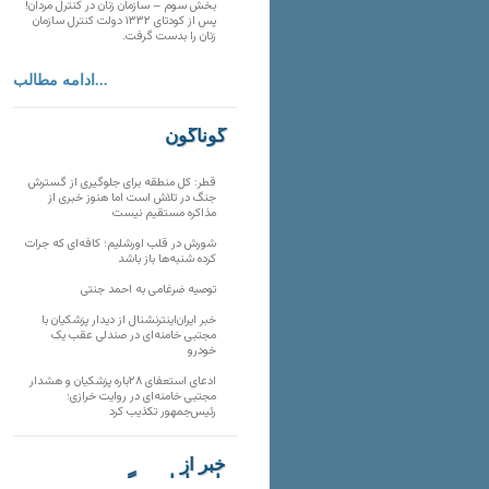
بخش سوم – سازمان زنان در کنترل مردان!
پس از کودتای ۱۳۳۲ دولت کنترل سازمان
زنان را بدست گرفت.
ادامه مطالب...
گوناگون
قطر: کل منطقه برای جلوگیری از گسترش
جنگ در تلاش است اما هنوز خبری از
مذاکره مستقیم نیست
شورش در قلب اورشلیم؛ کافه‌ای که جرات
کرده شنبه‌ها باز باشد
توصیه ضرغامی به احمد جنتی
خبر ایران‌اینترنشنال از دیدار پزشکیان با
مجتبی خامنه‌ای در صندلی عقب یک
خودرو
ادعای استعفای ۲۸باره پزشکیان و هشدار
مجتبی خامنه‌ای در روایت خرازی؛
رئیس‌جمهور تکذیب کرد
خبر از
تارنماهای دیگر