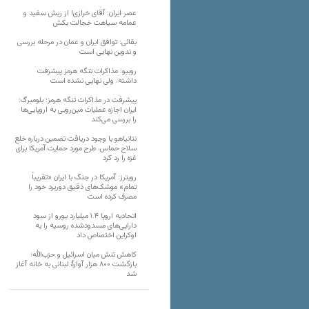
عصر ایران: آقای خرازی! از ریش سفید و
عمامه سیاهت خجالت بکش
بقائی: توافق ایران و عمان در مرحله بررسی
و تدوین نهایی است
روبیو: مذاکرات تنگه هرمز پیشرفت
داشته، ولی نهایی نشده است
پیشرفت در مذاکرات تنگه هرمز؛ بلومبرگ:
ایران اجازه عملیات مین‌روبی به اروپایی‌ها
را بررسی می‌کند
نتانیاهو با وجود دریافت تضمین درباره خلع
سلاح حماس، طرح مورد حمایت آمریکا برای
غزه را رد کرد
رویترز: آمریکا در جنگ با ایران «تقریباً
تمام» موشک‌های دقیق دوربرد خود را
مصرف کرده است
اتحادیه اروپا ۱.۴ میلیارد یورو از سود
دارایی‌های مسدودشده روسیه را به
اوکراین ‏اختصاص داد
کاهش تنش میان اسرائیل و حزب‌الله؛
بازگشت ۸۰۰ هزار آوارۀ لبنانی به خانه‌ آغاز
شد