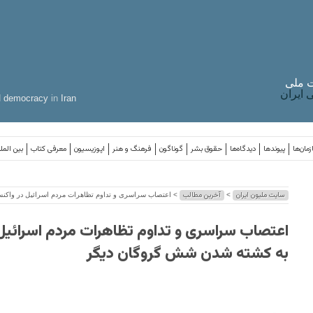
 ملی
ایران
d
democracy
in
Iran
مان‌ها
پیوندها
دیدگاه‌ها
حقوق بشر
گوناگون
فرهنگ و هنر
اپوزیسیون
معرفی کتاب
بین المل
سایت ملیون ایران
آخرین مطالب
>
> اعتصاب سراسری و تداوم تظاهرات مردم اسرائیل در واک
اعتصاب سراسری و تداوم تظاهرات مردم اسرائیل
به کشته شدن شش گروگان دیگر