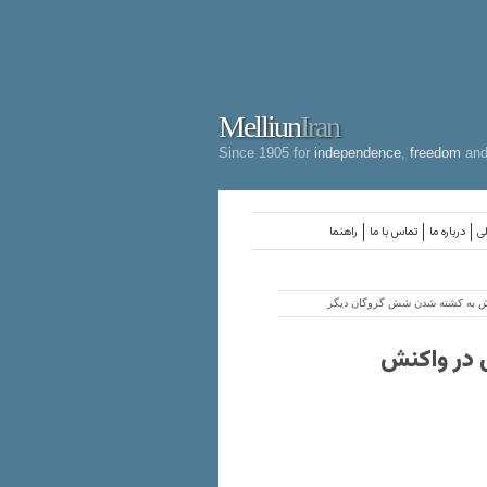
Melliun
Iran
Since 1905 for
independence
,
freedom
an
لی
درباره ما
تماس با ما
راهنما
نش به کشته شدن شش گروگان دیگر
 در واکنش