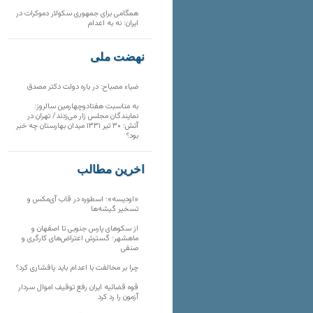
همگامی برای جمهوری سکولار دموکرات در
ایران: نه به اعدام
نهضت ملی
ضیاء مصباح: در باره دولت دکتر مصدق
به مناسبت هفتادوچهارمین سالروز:
نمایندگان مجلس زار می‌زدند/ تهران در
آتش؛ ۳۰ تیر ۱۳۳۱ میدان بهارستان چه خبر
بود؟
آخرین مطالب
«اودیسه»؛ اسطوره در قاب آی‌مکس و
تسخیر گیشه‌ها
از سکوهای پارس جنوبی تا اصفهان و
ماهشهر؛ گسترش اعتراض‌های کارگری و
صنفی
چرا بر مخالفت با اعدام باید پافشاری کرد؟
قوه قضائیه ایران رفع توقیف اموال سردار
آزمون را رد کرد