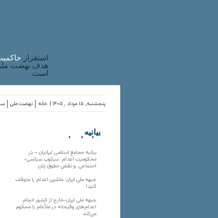
استقرار
حاکميت
هدف نهضت ملی 
است
پنجشنبه, ۱۵ مرداد , ۱۴۰۵ |
خانه
نهضت ملی
ساز
بیانیه
سازمان‌های
ملی
بیانیه مجامع اسلامی ایرانیان – در
محکومیت اعدام، سرکوب سیاسی–
اجتماعی، و نقض حقوق زنان
جبهه ملی ایران: ماشین اعدام را متوقف
کنید!
جبهه ملی ایران-خارج از کشور انجام
اعدام‌های وقیحانه در ملأِعام را محکوم
می‌کند