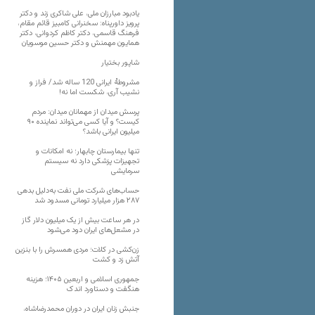
یادبود مبارزان ملی، علی شاکری زند و دکتر
پرویز داورپناه: سخنرانی کامبیز قائم مقام،
فرهنگ قاسمی، دکتر کاظم کردوانی، دکتر
همایون مهمنش و دکتر حسین موسویان
شاپور بختیار
مشروطۀ ایرانی 120 ساله شد/ فراز و
نشیب آری، شکست اما نه!
پرسش میدان از مهمانان میدان: مردم
کیست؟ و آیا کسی می‌تواند نماینده ۹۰
میلیون ایرانی باشد؟
تنها بیمارستان چابهار؛ نه امکانات و
تجهیزات پزشکی دارد نه سیستم
سرمایشی
حساب‌های شرکت ملی نفت به‌دلیل بدهی
۲۸۷ هزار میلیارد تومانی مسدود شد
در هر ساعت بیش از یک میلیون دلار گاز
در مشعل‌های ایران دود می‌شود
زن‌کشی در کلات؛ مردی همسرش را با بنزین
آتش زد و کشت
جمهوری اسلامی و اربعین ۱۴۰۵؛ هزینه
هنگفت و دستاورد اندک
جنبش زنان ایران در دوران محمدرضاشاه،