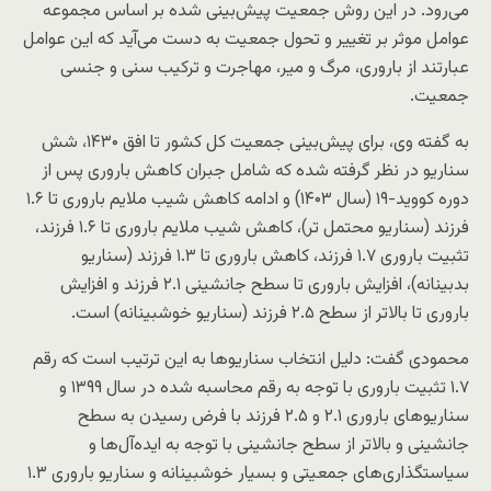
می‌رود. در این روش جمعیت پیش‌بینی شده بر اساس مجموعه
عوامل موثر بر تغییر و تحول جمعیت به دست می­‌آید که این عوامل
عبارتند از باروری، مرگ و میر، مهاجرت و ترکیب سنی و جنسی
جمعیت.
به گفته وی، برای پیش‌بینی جمعیت کل کشور تا افق ۱۴۳۰، شش
سناریو در نظر گرفته شده که شامل جبران کاهش باروری پس از
دوره کووید-۱۹ (سال ۱۴۰۳) و ادامه کاهش شیب ملایم باروری تا ۱.۶
فرزند (سناریو محتمل تر)، کاهش شیب ملایم باروری تا ۱.۶ فرزند،
تثبیت باروری ۱.۷ فرزند، کاهش باروری تا ۱.۳ فرزند (سناریو
بدبینانه)، افزایش باروری تا سطح جانشینی ۲.۱ فرزند و افزایش
باروری تا بالاتر از سطح ۲.۵ فرزند (سناریو خوشبینانه) است.
محمودی گفت: دلیل انتخاب سناریو‌ها به این ترتیب است که رقم
۱.۷ تثبیت باروری با توجه به رقم محاسبه شده در سال ۱۳۹۹ و
سناریو‌های باروری ۲.۱ و ۲.۵ فرزند با فرض رسیدن به سطح
جانشینی و بالاتر از سطح جانشینی با توجه به ایده‌آل‌ها و
سیاستگذاری‌های جمعیتی و بسیار خوشبینانه و سناریو باروری ۱.۳