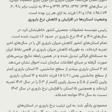
احوال نشان می‌دهد، میزان باروری کل ایران (برای جمعیت ایرانی)
در سال‌های ١٣٩۶، ١٣٩٧، ١٣٩٨، ١٣٩٩ و ۱۴۰۰ به ترتیب برابر با ٢.٠٩،
١.٩۵،١.٧۴، ١.۶۵ و ۱.۶۱ فرزند به ازای هر زن بوده است.
وضعیت استان‌ها در افزایش و کاهش نرخ باروری
رئیس موسسه تحقیقات جمعیتی کشور خاطرنشان کرد: در
سال‌های ۱۴۰۱ و ۱۴۰۲ نرخ باروری در حدود ۱.۶ تثبیت شده است.
تمام استان‌های کشور کاهش میزان باروری کل را در سال‌های اخیر
تجربه کرده‌اند، به طوریکه کاهش میزان باروری در اقصی نقاط ایران
به مسئله‌ای فراگیر تبدیل شده و در همین رابطه نتایج بررسی‌های
صورت گرفته بر مبنای اطلاعات سازمان ثبت احوال نشان می‌دهد
که ۳ استان باروری بیشتر از سطح جانشینی، ۱۲ استان باروری کمتر
از سطح جانشینی یعنی ٢.۱ تا ١.۵ فرزند داشته و ۱۶ استان، باروری
پایین (کمتر از ١.۵) و بسیار پایین (کمتر از ١.٣) را در سال ۱۴۰۲ تجربه
کرده‌اند و همچنین ۱۵ استان با افزایش نرخ باروری در سال ۱۴۰۲
نسبت به سال ۱۴۰۱ مواجه شده‌اند.
محمودی یادآور شد: به این ترتیب نرخ باروری در استان‌های