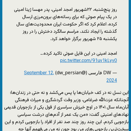
روز پنج‌شنبه، ۲۲شهریور امجد امینی، پدر مهسا ژینا امینی
در یک پیام صوتی که برای رسانه‌های برون‌مرزی ارسال
کرده، اعلام کرد که اگر حکومت ایران محدودیت‌های سال
گذشته را ایجاد نکند، مراسم سالگرد دخترش را در روز
یکشنبه ۲۵ شهریور برگزار خواهد کرد.
امجد امینی در این فایل صوتی تاکید کرده…
pic.twitter.com/91uv1kLyv0
— DW فارسی (@dw_persian)
September 12,
2024
این نسل نه در کف خیابان‌ها پا پس می‌کشد و نه حتی در زندان‌ها؛
آنچنانکه عزت‌الله ضرغامی، وزیر وقت گردشگری و میراث فرهنگی
آبان‌ماه سال ۱۴۰۱ در اوج خیزش سراسری از قول یکی از بازجویان قدیمی
نهادهای امنیتی گفت: «من یک عمر از آدم‌های درشت سیاسی
بازجویی کردم. این چند روز چند صد نفر از افراد را بازجویی کردم و این
سخت‌ترین بازجویی‌های من بود چون نه من می‌فهمم آنها چه