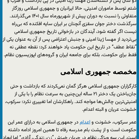
دو سال پس از کشته‌شدن مهسا ژینا امینی در پی بازداشت و ضرب و
شتم توسط ماموران امنیتی، حالا ایرانیان و جمهوری اسلامی روزگار
متفاوتی را نسبت به دوران پیش از شهریورماه سال ۱۴۰۱ می‌گذرانند.
سرگذشت دختر جوان سقزی آنچنان بر ایران سایه افکنده که بی‌راه
نیست اگر گفته شود، آیندگان در بازخوانی تاریخ جمهوری اسلامی
بی‌تردید از مهسا ژینا امینی و جنبش اعتراضی پس از آن به عنوان یکی از
“نقاط عطف” در تاریخ این حکومت یاد خواهند کرد؛ نقطه عطفی نه
فقط برای حکومت، بلکه برای جامعه ایران و گروه‌های اپوزیسیون نظام.
مخمصه جمهوری اسلامی
کارگزاران جمهوری اسلامی هرگز گمان نمی‌کردند که بازداشت و حتی
جان‌باختن یک دختر ۲۱ ساله این‌چنین به سرعت نظام را با یکی از
امنیتی‌ترین چالش‌ها مواجه کند. راهکارشان اما تغییری نکرد؛ سرکوب،
خشونت عریان و البته اعدام.
عمر سرکوب، خشونت و
اعدام
در جمهوری اسلامی به درازای عمر این
حکومت است و از پشت بام مدرسه رفاه تا همین امروز ادامه داشته
است. این سه ویژگی نظام در جریان خیزش “زن، زندگی، آزادی” اما ابعاد