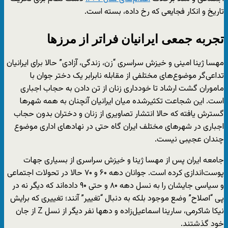
تاریخ و انکار فجایعی که رخ داده، بسته است.
تجربه جمعی ایرانیان فراتر از مرزها
مهسا ژینا امینی و خیزش سراسری “زن، زندگی، آزادی” حالا برای ایرانیان
تداعی‌گر موضوع‌های مختلفی از مقابله نابرابر یک دختر جوان با
ماموران گشت ارشاد تا خودداری زنان از تن دادن به حجاب اجباری
است. این شجاعت تکثیرشده میان ایرانیان آنچنان به همه شهرها
گسترش یافته که حالا انتشار تصاویری از زنان و دختران بدون حجاب
اجباری در شهرهای مختلف ایران گاه حتی در نهادهای اداری موضوع
چندان عجیبی نیست.
جامعه ایران پس از مهسا ژینا و خیزش سراسری از بسیاری جهات
پوست‌اندازی کرده است. جوانان دهه ۶۰ و ۷۰ حالا در تحولات اجتماعی
و سیاسی جایشان را به نسل دهه ۸۰ و حتی ۹۰ داده‌اند که دیگر نه در
پی “اصلاح” وضع موجود بلکه به دنبال “تغییر” آنند؛ تغییری که برایش
نیکا شاکرمی، سارینا اسماعیل‌زاده و دهها نفر دیگر از نسل Z از جان
خود گذشتند.