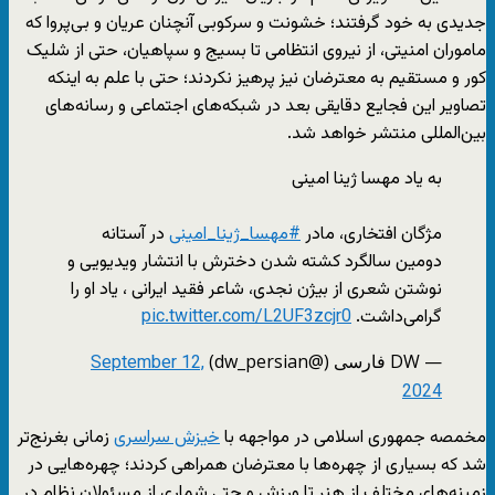
جدیدی به خود گرفتند؛ خشونت و سرکوبی آنچنان عریان و بی‌پروا که
ماموران امنیتی، از نیروی انتظامی تا بسیج و سپاهیان، حتی از شلیک
کور و مستقیم به معترضان نیز پرهیز نکردند؛ حتی با علم به اینکه
تصاویر این فجایع دقایقی بعد در شبکه‌های اجتماعی و رسانه‌های
بین‌المللی منتشر خواهد شد.
به یاد مهسا ژینا امینی
مژگان افتخاری، مادر
#مهسا_ژینا_امینی
در آستانه
دومین سالگرد کشته شدن دخترش با انتشار ویدیویی و
نوشتن شعری از بیژن نجدی، شاعر فقید ایرانی ، یاد او را
گرامی‌داشت.
pic.twitter.com/L2UF3zcjr0
— DW فارسی (@dw_persian)
September 12,
2024
مخمصه جمهوری اسلامی در مواجهه با
خیزش سراسری
زمانی بغرنج‌تر
شد که بسیاری از چهره‌ها با معترضان همراهی کردند؛ چهره‌هایی در
زمینه‌های مختلف از هنر تا ورزش و حتی شماری از مسئولان نظام در