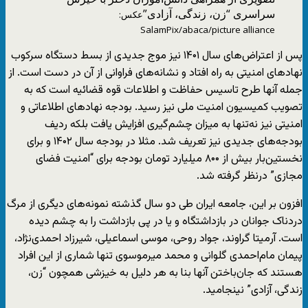
سراسری “زن، زندگی، آزادی”
عکس:
SalamPix/abaca/picture alliance
پس از اعتراض‌های سال ۱۴۰۱ نیز موج جدیدی از بسط دستگاه سرکوب
نهادهای امنیتی به راه افتاد و نشانه‌های فراوانی از آن در دست است. از
جمله آنها طرح تاسیس حفاظت و اطلاعات قوه قضائیه است که به
تصویب کمیسیون امنیت ملی نیز رسید. بودجه نهادهای اطلاعاتی و
امنیتی نیز نه‌تنها به میزان چشم‌گیری افزایش یافت بلکه ردیف
بودجه‌های جدیدی نیز تعریف شد. مثلا در بودجه سال ۱۴۰۲ و برای
نخستین‌بار بیش از ۸۰۰ میلیارد تومان بودجه برای “امنیت فضای
مجازی” درنظر گرفته شد.
افزون بر این، جامعه ایران طی دو سال گذشته نمونه‌های دیگری از مرگ
دردناک جوانان در بازداشتگاه و یا در پی بازداشت را به چشم دیده
است. آرمیتا گراوند، جواد روحی، موسی اسماعیلی، شیرزاد احمدی‌نژاد،
پیمان مام‌احمدی گلوانی و محمد میرموسوی تنها شماری از این افراد
هستند که جان‌باختن آنها بنا به هر دلیل به خیزشی همچون “زن،
زندگی، آزادی” نینجامید.