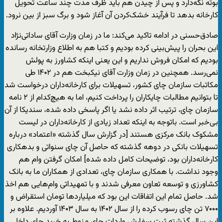
بوته نگه‌دارد و پس از چیدن هم باید ظرف مدت چند ساعت تحویل
کارخانه بدهد تا فرآیند خشک‌کردن آن آغاز شود و برگ سبز از بین نرود.
صادق‌حسنی در ادامه تاکید می‌کند: ما در زمان وزارت آقای ساداتی‌نژاد
این بحران را پیش‌بینی کرده بودیم و کتبا هم به اطلاع وزارتخانه رسانده
بودیم که امکان فروش نداریم و این یعنی اینکه کشاورز به پولش
نمی‌رسد. همچنین در زمان وزارت آقای نیکبخت هم در ۱۴۰۲ طی
مکاتبات سازمان چای کشور، تسهیلات برای کارخانه‌داران درخواست شد
تا بتوانیم مطالبات چایکاران را پرداخت کنیم، اما به هیچ‌کدام از ۲ نامه
سازمان چای، ترتیب اثر داده نشد یا اگر پاسخی داده شده، سندیکا از آن
بی‌خبر است. باتوجه به اینکه تعداد زیادی از کارخانه‌داران در لیست
مشکوک بانک مرکزی هستند [در گزارش سال گذشته «اعتماد» درباره
تسهیلات بانکی در دوهه گذشته که حاصل آن چای سنواتی و بدهکاری
کارخانه‌داران بود، توضیحات کامل داده شده] امکان گرفتن وام هم
وجود نداشت. با همکاری سازمان چای، تعدادی از همکاران ما به بانک
کشاورزی و توسعه تعاون معرفی شدند و با تمهیداتی وام‌هایی هم اخذ
شد. حاصل تمام این اتفاقات این بود که میلیاردها تومان استقراض و
۷۰۰۰ تن چای رسوب کرده را از سال ۱۴۰۲ به سال ۱۴۰۳ آوردیم. علاوه بر
این سال گذشته ثبت سفارش واردات چای منوط به خرید چای داخلی