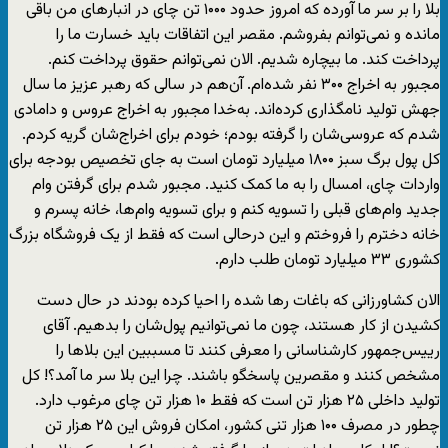
بلا را بر سر ما آورده که امروز حدود ۱۰۰۰ تن چای در انبارهای من باقی
مانده و نمی‌توانم بفروشم. مقصر این اتفاقات باید خسارت ما را
پرداخت کند. ما بیچاره شدیم. الان نمی‌توانم حقوق پرداخت کنم.
مجبور به اخراج ۳۰۰ نفر شده‌ام. آن‌هم در سالی که رهبر عزیز ما سال
جهش تولید نامگذاری کرده‌اند. به‌خدا مجبور به اخراج عروس و دامادی
شدم که عروسی‌شان را گرفته بودم؛ خودم برای اخراج‌شان گریه کردم.
کل پول برگ سبز ۱۸۰۰ میلیارد تومان است به جای تخصیص بودجه برای
واردات چای، امسال را به ما کمک کنید. مجبور شدم برای گرفتن وام
جدید وام‌های قبلی را تسویه کنم و برای تسویه وام‌ها، خانه‌ پسرم و
خانه دخترم را فروختم و این درحالی است که فقط از یک فروشگاه بزرگ
کشوری ۳۳ میلیارد تومان طلب دارم.
الان کشاورزانی که باغات رها شده را احیا کرده بودند در حال دست
کشیدن از کار هستند، چون ما نمی‌توانیم پول‌شان را بدهیم. آقای
رییس‌جمهور کارشناسانی را معرفی کنند تا مسببین این بلاها را
مشخص کنند و مقصرین پاسخگو باشند. چرا این بلا سر ما آمد؟! کل
تولید داخلی ۲۵ هزار تن است که فقط ۱۰ هزار تن چای مرغوب دارد.
چطور در مصرف ۱۰۰ هزار تنی کشور، امکان فروش این ۲۵ هزار تن