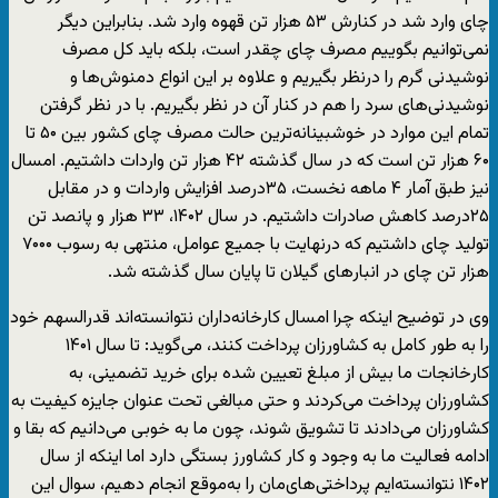
چای وارد شد در کنارش ۵۳ هزار تن قهوه وارد شد. بنابراین دیگر
نمی‌توانیم بگوییم مصرف چای چقدر است، بلکه باید کل مصرف
نوشیدنی گرم را درنظر بگیریم و علاوه بر این انواع دمنوش‌ها و
نوشیدنی‌های سرد را هم در کنار آن در نظر بگیریم. با در نظر گرفتن
تمام این موارد در خوشبینانه‌ترین حالت مصرف چای کشور بین ۵۰ تا
۶۰ هزار تن است که در سال گذشته ۴۲ هزار تن واردات داشتیم. امسال
نیز طبق آمار ۴ ماهه نخست، ۳۵درصد افزایش واردات و در مقابل
۲۵درصد کاهش صادرات داشتیم. در سال ۱۴۰۲، ۳۳ هزار و پانصد تن
تولید چای داشتیم که درنهایت با جمیع عوامل، منتهی به رسوب ۷۰۰۰
هزار تن چای در انبارهای گیلان تا پایان سال گذشته شد.
وی در توضیح اینکه چرا امسال کارخانه‌داران نتوانسته‌اند قدرالسهم خود
را به ‌طور کامل به کشاورزان پرداخت کنند، می‌گوید: تا سال ۱۴۰۱
کارخانجات ما بیش از مبلغ تعیین شده برای خرید تضمینی، به
کشاورزان پرداخت می‌کردند و حتی مبالغی تحت عنوان جایزه کیفیت به
کشاورزان می‌دادند تا تشویق شوند، چون ما به خوبی می‌دانیم که بقا و
ادامه فعالیت ما به وجود و کار کشاورز بستگی دارد اما اینکه از سال
۱۴۰۲ نتوانسته‌ایم پرداختی‌های‌مان را به‌موقع انجام دهیم، سوال این