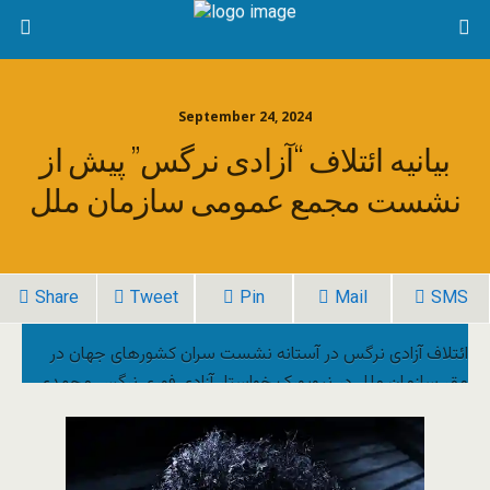
September 24, 2024
بیانیه ائتلاف “آزادی نرگس” پیش از
نشست مجمع عمومی سازمان ملل
Share
Tweet
Pin
Mail
SMS
ائتلاف آزادی نرگس در آستانه نشست سران کشورهای جهان در
مقر سازمان ملل در نیویورک خواستار آزادی فوری نرگس محمدی،
برنده جایزه صلح نوبل شدند. قرار است در این اجلاس مسعود
پزشکیان، رئیس جمهوری ایران نیز شرکت کند.