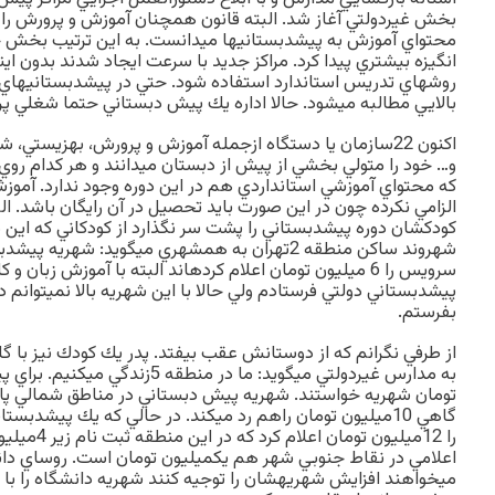
بخش غيردولتي آغاز شد. البته قانون همچنان آموزش و پرورش ر
محتواي آموزش به پيشدبستانيها ميدانست. به اين ترتيب بخش خ
انگيزه بيشتري پيدا كرد. مراكز جديد با سرعت ايجاد شدند بدون اينك
روشهاي تدريس استاندارد استفاده شود. حتي در پيشدبستانيهاي
بالايي مطالبه ميشود. حالا اداره يك پيش دبستاني حتما شغلي پ
اكنون 22سازمان يا دستگاه ازجمله آموزش و پرورش، بهزيستي، 
و… خود را متولي بخشي از پيش از دبستان ميدانند و هر كدام روي
كه محتواي آموزشي استانداردي هم در اين دوره وجود ندارد. آموز
الزامي نكرده چون در اين صورت بايد تحصيل در آن رايگان باشد. ال
كودكشان دوره پيشدبستاني را پشت سر نگذارد از كودكاني كه اين د
شهروند ساكن منطقه 2تهران به همشهري ميگويد: شهريه
سرويس را 6 ميليون تومان اعلام كردهاند البته با آموزش زبان و 
پيشدبستاني دولتي فرستادم ولي حالا با اين شهريه بالا نميتوانم 
بفرستم.
از طرفي نگرانم كه از دوستانش عقب بيفتد. پدر يك كودك نيز با گ
تومان شهريه خواستند. شهريه پيش دبستاني در مناطق شمالي پاي
گاهي 10ميليون تومان راهم رد ميكند. در حالي كه يك پيشدب
را 12ميليون ت
اعلامي در نقاط جنوبي شهر هم يكميليون تومان است. روساي دا
ميخواهند افزايش شهريهشان را توجيه كنند شهريه دانشگاه را ب