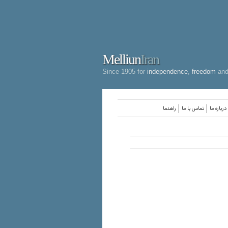
Melliun
Iran
Since 1905 for
independence
,
freedom
an
درباره ما
تماس با ما
راهنما