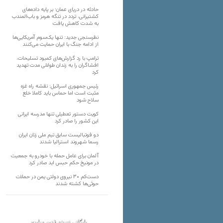
حادثه در دریای عمان؛ بر پایه داده‌های
کشتیرانی، تردد در تنگه هرمز و باب‌المندب
به شدت کاهش یافت
نظرسنجی جدید: تنها یک‌سوم آمریکایی‌ها
از ادامه جنگ با ایران حمایت می‌کنند
ترامپ با رد گزارش‌های کمبود تسلیحات،
افشاگران را به زندان طولانی مدت تهدید
کرد
رئیس‌ جمهوری اسرائیل: نقشه راه غزه
مثبت است اما حماس باید کاملا خلع
سلاح شود
کویت دستور تعطیلی تنها مدرسه ایرانی
این کشور را صادر کرد
دو فوتبالیست سابق تیم ملی زنان ایران
رسما شهروند استرالیا شدند
آلمان برای عامل حمله با خودرو به جمعیت
در مونیخ حکم حبس ابد صادر کرد
دست‌کم ۳۰ نیروی دولتی یمن در حملات
حوثی‌ها کشته شدند
بایگانی نسخه قدیم سایت