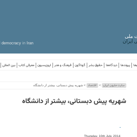
 ملی
ایران
d
democracy
in
Iran
ها
پیوندها
دیدگاه‌ها
حقوق بشر
گوناگون
فرهنگ و هنر
اپوزیسیون
معرفی کتاب
بین المللی
سایت ملیون ایران
اقتصاد
>
> شهریه پیش دبستانی، بیشتر از دانشگاه
شهریه پیش دبستانی، بیشتر از دانشگاه
-
Thursday, 10th July, 2014