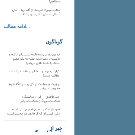
مخالفم؟
نقاب ضرورت (ترجمه از آلمانی) + متن
آلمانی + متن انگلیسی نوشته
ادامه مطالب...
گوناگون
توافق دفاعی سه‌جانبه عربستان، ترکیه و
پاکستان امضا شد؛ حمله به یک عضو،
حمله به همه تلقی می‌شود
گزارش یورونیوز؛ آیا ایران واقعا در آستانه
انقلاب است؟
جزئیات و ابهامات توافق بر سر تنگه هرمز
به روایت رویترز
امیر طاهری – ایران: نمایشگاه
شکست‌خوردگان شکست‌ناپذیر
سولماز ایکدر: دبیری شورای عالی امنیت
ملی؛ کرسی‌ای که از قانون قدرتمندتر است
خبر از
تارنماهای دیگر