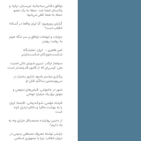
توافق دفاعی سه‌جانبه عربستان، ترکیه و
پاکستان امضا شد؛ حمله به یک عضو،
حمله به همه تلقی می‌شود
گزارش یورونیوز؛ آیا ایران واقعا در آستانه
انقلاب است؟
جزئیات و ابهامات توافق بر سر تنگه هرمز
به روایت رویترز
امیر طاهری – ایران: نمایشگاه
شکست‌خوردگان شکست‌ناپذیر
سولماز ایکدر: دبیری شورای عالی امنیت
ملی؛ کرسی‌ای که از قانون قدرتمندتر است
برگزاری مراسم یادبود شاپور بختیار در
سی‌وپنجمین سالگرد قتل او
شهر در خاموشی؛ قبض‌های نجومی و
موتور برق یک میلیارد تومانی
فرشاد مؤمنی: شوک‌درمانی، اقتصاد ایران
را به بهشت مافیا و دلالان تبدیل کرده
است
از «خیبر یونایتد» محمدباقر خرازی چه به
یاد داریم؟
بازنشر نوشته معروف مصطفی رحیمی در
دوران انقلاب: چرا با جمهوری اسلامی