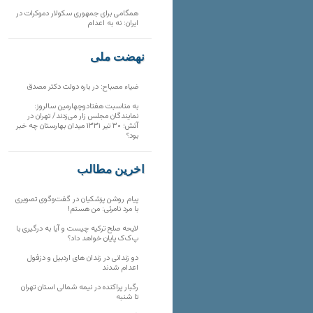
همگامی برای جمهوری سکولار دموکرات در
ایران: نه به اعدام
نهضت ملی
ضیاء مصباح: در باره دولت دکتر مصدق
به مناسبت هفتادوچهارمین سالروز:
نمایندگان مجلس زار می‌زدند/ تهران در
آتش؛ ۳۰ تیر ۱۳۳۱ میدان بهارستان چه خبر
بود؟
آخرین مطالب
پیام روشن پزشکیان در گفت‌و‌گوی تصویری
با مرد نامرئی: من هستم!
لایحه صلح ترکیه چیست و آیا به درگیری با
پ‌ک‌ک پایان خواهد داد؟
دو زندانی در زندان های اردبیل و دزفول
اعدام شدند
رگبار پراکنده در نیمه شمالی استان تهران
تا شنبه