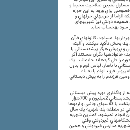
ا مسئول تعيين صلاحيت محيط و
صوصي براي ورود به اين حوزه
ه الزاما از مربيهاي حرفهاي و
 ضميمه دولتي نيز شهريههاي
ر سود بهحساب ميآيد.
شهرداريها، مساجد، كانونهاي قرآن
 يك بخش تأكيد ميكنند و البته
ش و پرورش هرگز پيشدبستاني را
بته خانوادهها نگران هستند اگر
وره را طي كردهاند جابمانند. يك
 پيشدبستاني با ناهار، لباس فرم و بدون
كامپيوتر. فرزند اولم را به يك
دومين فرزندم را به پيش دبستاني
له از واگذاري دوره پيش دبستاني
به مدارس غيردولتي ميگويد: ما در منطقه 5زندگي ميكنيم. براي پيشدبستاني 2ميليون و 700هزار
تخت با كلاسهاي جانبي و اردوها
ستاني در منطقه يك شهريه يك سال
ومان اعلام كرد كه در اين منطقه ثبت نام زير 4ميليون انجام نميشود. كمترين شهريه
نشگاههاي غيردولتي وقتي
ا شهريه مدارس غيردولتي و همين