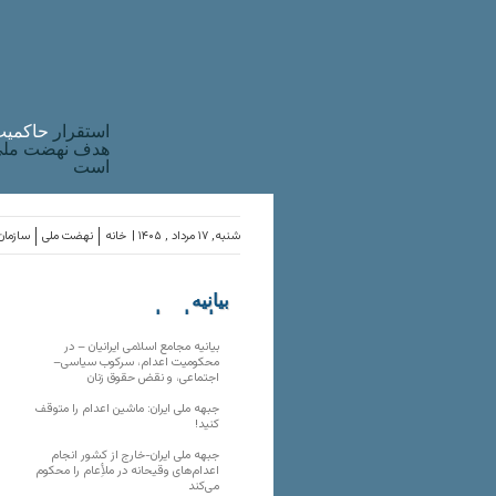
استقرار
حاکميت
هدف نهضت ملی 
است
شنبه, ۱۷ مرداد , ۱۴۰۵ |
خانه
نهضت ملی
سازمان‌
بیانیه
سازمان‌های
ملی
بیانیه مجامع اسلامی ایرانیان – در
محکومیت اعدام، سرکوب سیاسی–
اجتماعی، و نقض حقوق زنان
جبهه ملی ایران: ماشین اعدام را متوقف
کنید!
جبهه ملی ایران-خارج از کشور انجام
اعدام‌های وقیحانه در ملأِعام را محکوم
می‌کند