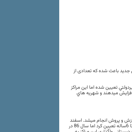
جدید باعث شده که تعدادی از
ريه دبستانهاي غيردولتي تعيين شده اما اين مراكز
ا افزايش ميدهند و شهريه هاي
ظر آموزش و پروش انجام ميشد. اسفند
82آموزش و پرورش، پيشدبستاني را 2 دوره 2ساله براي كودكان 4 تا 6ساله تعيين كرد اما سال 86 در
دبستاني واگذاري اين مراكز به