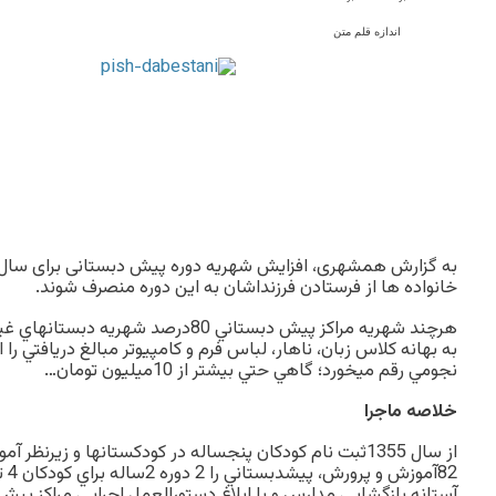
اندازه قلم متن
به گزارش همشهری، افزایش شهریه دوره پیش دبستانی برای سال 
خانواده ها از فرستادن فرزنداشان به این دوره منصرف شوند.
هرچند شهريه مراكز پيش دبستاني 80درصد شه
به بهانه كلاس زبان، ناهار، لباس فرم و كامپيوتر مبالغ دريافتي ر
نجومي رقم ميخورد؛ گاهي حتي بيشتر از 10ميليون تومان…
خلاصه ماجرا
از سال 1355ثبت نام كودكان پنجساله در كودكستانها و زيرن
آستانه بازگشايي مدارس و با ابلاغ دستورالعمل اجرايي مراكز پيش 