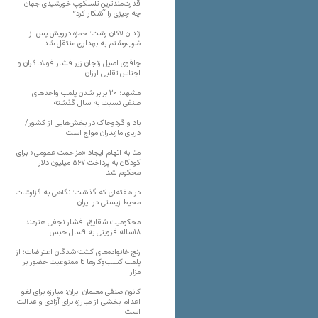
قدرت‌مندترین تلسکوپ خورشیدی جهان
چه چیزی را آشکار کرد؟
زندان لاکان رشت؛ حمزه درویش پس از
ضرب‌وشتم به بهداری منتقل شد
چاقوی اصیل زنجان زیر فشار فولاد گران و
اجناس تقلبی ارزان
مشهد؛ ۲۰ برابر شدن پلمب واحدهای
صنفی نسبت به سال گذشته
باد و گردوخاک در بخش‌هایی از کشور/
دریای مازندران مواج است
متا به اتهام ایجاد «مزاحمت عمومی» برای
کودکان به پرداخت ۵۶۷ میلیون دلار
محکوم شد
در هفته‌ای که گذشت؛ نگاهی به گزارشات
محیط زیستی در ایران
محکومیت شقایق افشار نجفی هنرمند
۱۸ساله قزوینی به ۹سال حبس
رنج خانواده‌های کشته‌شدگان اعتراضات؛ از
پلمب کسب‌وکارها تا ممنوعیت حضور بر
مزار
کانون صنفی معلمان ایران: مبارزه برای لغو
اعدام بخشی از مبارزه برای آزادی و عدالت
است