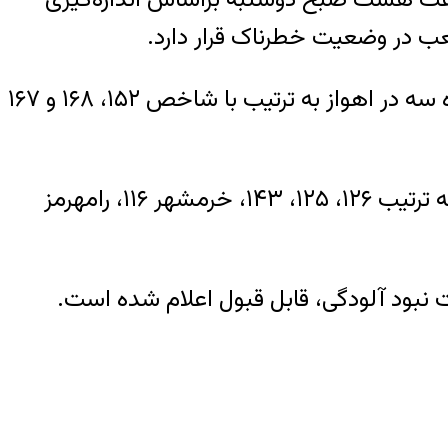
براساس این گزارش وضعیت هوا در ایستگاه‌های استانداری خوزستان، پادادشهر و پست برق شماره سه در اهواز به ترتیب با شاخص‌ ۱۵۲، ۱۶۸ و ۱۶۷
همچنین شاخص اندیمشک ۱۳۷، ایستگاه‌های حفاری، نیوساید، اداره کل محیط زیست در اهواز به ترتیب ۱۲۶، ۱۲۵، ۱۴۳، خرمشهر ۱۱۶، رامهرمز
 نبود آلودگی، قابل قبول اعلام شده است.