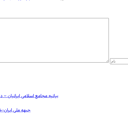
بیانیه مجامع اسلامی ایرانیان 
جبهه ملی ایران-خا