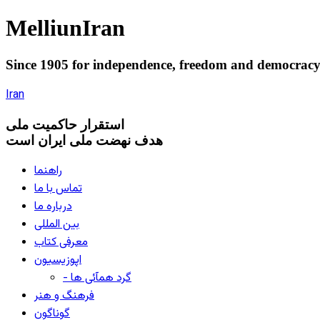
Melliun
Iran
Since 1905 for
independence
,
freedom
and
democrac
Iran
استقرار
حاکميت ملی
هدف نهضت ملی ایران است
راهنما
تماس با ما
درباره ما
بین المللی
معرفی کتاب
اپوزیسیون
- گرد همآئی ها
فرهنگ و هنر
گوناگون