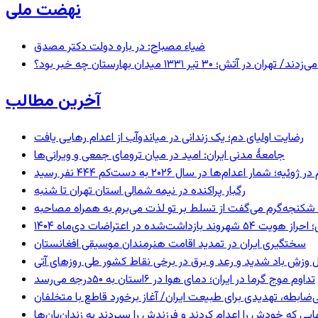
نهضت ملی
ضیاء مصباح: در باره دولت دکتر مصدق
 ۱۳۳۱ میدان بهارستان چه خبر بود؟
آخرین مطالب
رضایت اولیای دم؛ یک زندانی در میاندوآب از اعدام رهایی یافت
جامعهٔ مدنی ایران: امید در میان ترومای جمعی و ویرانی‌ها
رگبار پراکنده در نیمه شمالی استان تهران تا شنبه
کنجه‌گرم می‌گفت از تسلط بر تو لذت می‌برم به همراه مصاحبه
ند بازداشت‌شده در اعتراضات دی‌ماه ۱۴۰۴
سختگیری ایران در تمدید اقامت هنرمندان موسیقی افغانستان
 وزش باد شدید و رعد و برق در برخی نقاط کشور طی روزهای آتی
تداوم موج گرما در ایران؛ دمای هوا در ۶استان به ۵۰درجه می‌رسد
ی‌ضابطه، تهدیدی برای طبیعت ایران/ آغاز برخورد قاطع با متخلفان
بهایی که خودش را اعدام کردند و فرزندش را سپردند به زندان‌بان‌ها