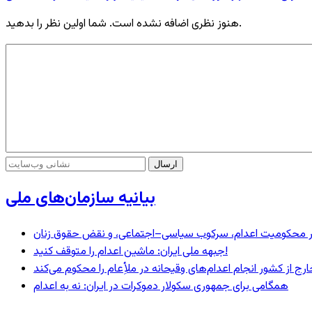
هنوز نظری اضافه نشده است. شما اولین نظر را بدهید.
بیانیه سازمان‌های ملی
– در محکومیت اعدام، سرکوب سیاسی–اجتماعی، و نقض حقوق زنان
جبهه ملی ایران: ماشین اعدام را متوقف کنید!
رج از کشور انجام اعدام‌های وقیحانه در ملأِعام را محکوم می‌کند
همگامی برای جمهوری سکولار دموکرات در ایران: نه به اعدام