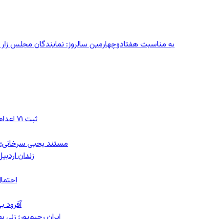
به مناسبت هفتادوچهارمین سالروز: نمایندگان مجلس زار می‌زدند/ تهران در آتش؛ ۳۰ تیر
ثبت ۷۱ اعدام در ژوئیه؛ شمار اعدام‌ها در سال ۲۰۲۶ به دست‌کم ۴۴۴ نفر رسید
مستند یحیی سرخانی؛ ش
زندان اردبیل؛ احراز هویت ۵۴ شهرو
احتمال
آفرود ب
ایران رحیم‌پور؛ زنی 