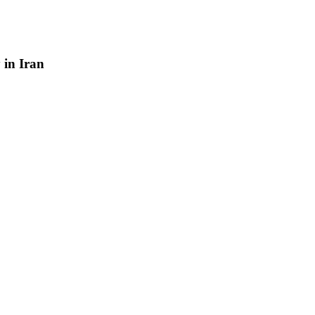
y
in
Iran