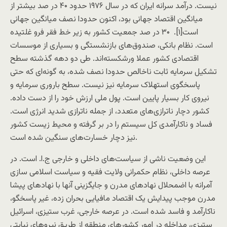
نیست. درآمد سرانه ایران که در سال ۱۹۷۶ حدود ۴۰ در صد بیشتر از
میانگین اقتصاد جهانی بود، اکنون حدودا نصف میانگین جهانی
است[۱]. ۳۰ در صد جمعیت کشور به زیر خط فقر فرو غلتیده
است. نظام بانکی، صندوق‌های بازنشستگی و بسیاری از موسسات
اقتصادی کشور عملا ورشکسته‌اند. طی دو دهه گذشته سطح
تشکیل سرمایه ثابت ناخالص حدودا نصف شده، به گونه‌ای که حتی
پاسخگوی استهلاک سرمایه نیز نیست. سطح باروری سرمایه و
نیروی کار بسیار پایین است. پول ملی ارزش خود را از دست داده.
کشور دچار ناترازی‌های متعدد، از جمله ناترازی شدید انرژی است.
فساد و ناکارآمدی کل سیستم را در بر گرفته و محیط زیست کشور
نیز دچار خسارت‌های سنگین شده است.
این وضعیت ناشی از سیاست‌های داخلی و خارجی ج.ا. است. در
عرصه داخلی، نظام حکمرانی ولایت فقیه و سیاست اسلامی سازی
آمرانه با اضمحلال نهادهای مدرن و جایگزینی آنها با نهادهای پیشا
مدرن موجب پیدایش یک اقتصاد مافیایی بحران زده، غیر پاسخگو،
ناکارآمد و فاسد شده است. در عرصه خارجی، غرب ستیزی، اسرائیل
ستیزی، مداخله در امور کشورهای منطقه از طریق نیروهای نیابتی