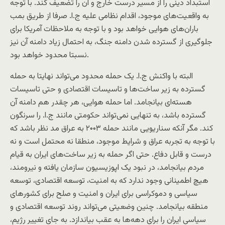
استبداد دینی را از مسیر درست خارج و آن را تضعیف کند. با توجه
به واقعیت‌های موجود، اقدام نظامی علیه ج.ا. صرفا از طریق بمب
باران‌های هوایی خواهد بود و با توجه به ملاحظات آمریکا برای
جلوگیری از گسترده شدن دامنه جنگ، به احتمال زیاد دامنه آن نیز
نسبتا محدود خواهد بود.
البته با واکنش ج.ا. یک حمله محدود می‌تواند نهایتا به حمله
گسترده به زیر ساخت‌ها و تاسیسات اقتصادی و حتی تاسیسات
هسته‌ای بیانجامد. اما حمله هوایی، هر چقدر هم دامنه آن‌
گسترده باشد، به تنهایی نمی‌تواند حکومتی مانند ج.ا. را سرنگون
کند. مگر آنکه سناریویی مانند حمله ۲۰۰۳ به عراق مد نظر باشد که
با توجه به تجربه عراق و شرایط موجود، منطقا نه محتمل است و نه
درست و قابل دفاع. حتی اگر حمله به زیر ساخت‌های ایران به قیام
مردم بیانجامد، در نبود یک اپوزیسیون سازمان یافته و نیرومند،
هیچ اطمینانی وجود ندارد که به امنیت، توسعه اقتصادی، توسعه
سیاسی و دموکراسی برای ایران و امنیت و صلح برای کشورهای
منطقه بیانجامد. چنین وضعیتی می‌تواند روند توسعه اقتصادی و
سیاسی ایران را برای دهه‌ها به عقب بیاندازد. به جای تغییر رژیم،