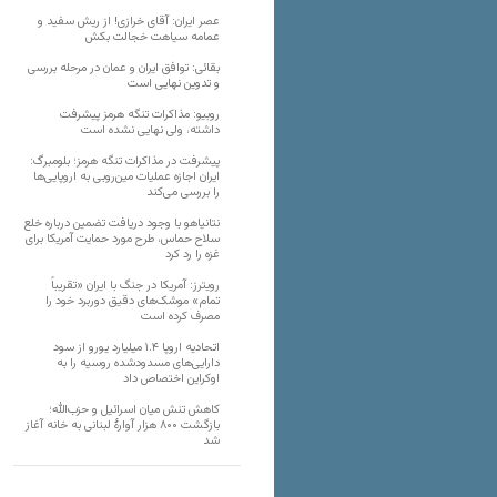
عصر ایران: آقای خرازی! از ریش سفید و
عمامه سیاهت خجالت بکش
بقائی: توافق ایران و عمان در مرحله بررسی
و تدوین نهایی است
روبیو: مذاکرات تنگه هرمز پیشرفت
داشته، ولی نهایی نشده است
پیشرفت در مذاکرات تنگه هرمز؛ بلومبرگ:
ایران اجازه عملیات مین‌روبی به اروپایی‌ها
را بررسی می‌کند
نتانیاهو با وجود دریافت تضمین درباره خلع
سلاح حماس، طرح مورد حمایت آمریکا برای
غزه را رد کرد
رویترز: آمریکا در جنگ با ایران «تقریباً
تمام» موشک‌های دقیق دوربرد خود را
مصرف کرده است
اتحادیه اروپا ۱.۴ میلیارد یورو از سود
دارایی‌های مسدودشده روسیه را به
اوکراین ‏اختصاص داد
کاهش تنش میان اسرائیل و حزب‌الله؛
بازگشت ۸۰۰ هزار آوارۀ لبنانی به خانه‌ آغاز
شد