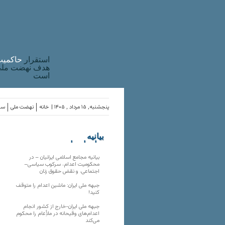
استقرار
حاکميت
هدف نهضت ملی 
است
پنجشنبه, ۱۵ مرداد , ۱۴۰۵ |
خانه
نهضت ملی
ساز
بیانیه
سازمان‌های
ملی
بیانیه مجامع اسلامی ایرانیان – در
محکومیت اعدام، سرکوب سیاسی–
اجتماعی، و نقض حقوق زنان
جبهه ملی ایران: ماشین اعدام را متوقف
کنید!
جبهه ملی ایران-خارج از کشور انجام
اعدام‌های وقیحانه در ملأِعام را محکوم
می‌کند