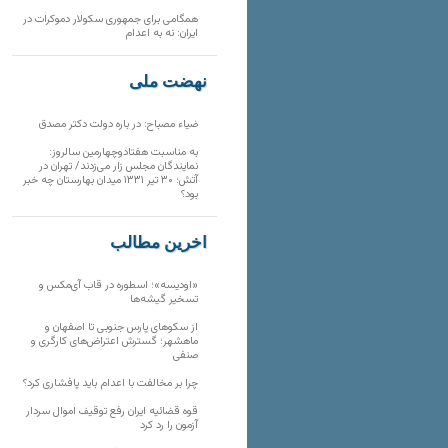
همگامی برای جمهوری سکولار دموکرات در
ایران: نه به اعدام
نهضت ملی
ضیاء مصباح: در باره دولت دکتر مصدق
به مناسبت هفتادوچهارمین سالروز:
نمایندگان مجلس زار می‌زدند/ تهران در
آتش؛ ۳۰ تیر ۱۳۳۱ میدان بهارستان چه خبر
بود؟
آخرین مطالب
«اودیسه»؛ اسطوره در قاب آی‌مکس و
تسخیر گیشه‌ها
از سکوهای پارس جنوبی تا اصفهان و
ماهشهر؛ گسترش اعتراض‌های کارگری و
صنفی
چرا بر مخالفت با اعدام باید پافشاری کرد؟
قوه قضائیه ایران رفع توقیف اموال سردار
آزمون را رد کرد