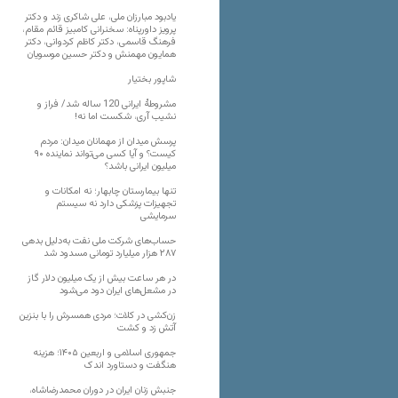
یادبود مبارزان ملی، علی شاکری زند و دکتر
پرویز داورپناه: سخنرانی کامبیز قائم مقام،
فرهنگ قاسمی، دکتر کاظم کردوانی، دکتر
همایون مهمنش و دکتر حسین موسویان
شاپور بختیار
مشروطۀ ایرانی 120 ساله شد/ فراز و
نشیب آری، شکست اما نه!
پرسش میدان از مهمانان میدان: مردم
کیست؟ و آیا کسی می‌تواند نماینده ۹۰
میلیون ایرانی باشد؟
تنها بیمارستان چابهار؛ نه امکانات و
تجهیزات پزشکی دارد نه سیستم
سرمایشی
حساب‌های شرکت ملی نفت به‌دلیل بدهی
۲۸۷ هزار میلیارد تومانی مسدود شد
در هر ساعت بیش از یک میلیون دلار گاز
در مشعل‌های ایران دود می‌شود
زن‌کشی در کلات؛ مردی همسرش را با بنزین
آتش زد و کشت
جمهوری اسلامی و اربعین ۱۴۰۵؛ هزینه
هنگفت و دستاورد اندک
جنبش زنان ایران در دوران محمدرضاشاه،