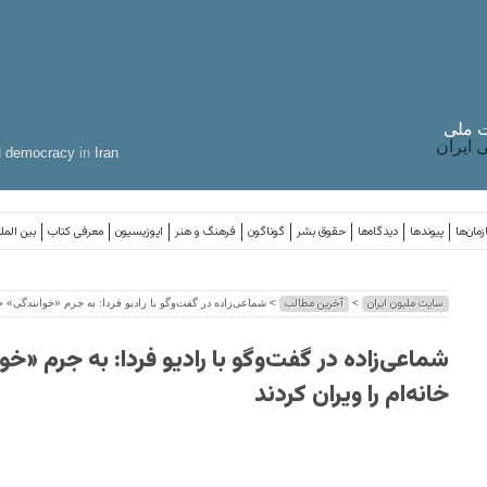
 ملی
ایران
d
democracy
in
Iran
مان‌ها
پیوندها
دیدگاه‌ها
حقوق بشر
گوناگون
فرهنگ و هنر
اپوزیسیون
معرفی کتاب
بین المل
سایت ملیون ایران
آخرین مطالب
>
> شماعی‌زاده در گفت‌وگو با رادیو فردا: به جرم «خوانندگی» خان
شماعی‌زاده در گفت‌وگو با رادیو فردا: به جرم «خو
خانه‌ام را ویران کردند