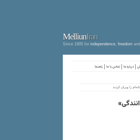
Melliun
Iran
Since 1905 for
independence
,
freedom
an
لی
درباره ما
تماس با ما
راهنما
ه‌ام را ویران کردند
انندگی»