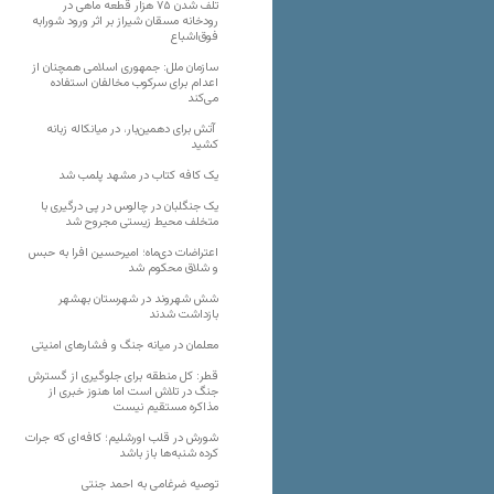
تلف شدن ۷۵ هزار قطعه ماهی در
رودخانه مسقان شیراز بر اثر ورود شورابه
فوق‌اشباع
سازمان ملل: جمهوری اسلامی همچنان از
اعدام برای سرکوب مخالفان استفاده
می‌کند
آتش برای دهمین‌بار، در میانکاله زبانه
کشید
یک کافه کتاب در مشهد پلمب شد
یک جنگلبان در چالوس در پی درگیری با
متخلف محیط زیستی مجروح شد
اعتراضات دی‌ماه؛ امیرحسین افرا به حبس
و شلاق محکوم شد
شش شهروند در شهرستان بهشهر
بازداشت شدند
معلمان در میانه جنگ و فشارهای امنیتی
قطر: کل منطقه برای جلوگیری از گسترش
جنگ در تلاش است اما هنوز خبری از
مذاکره مستقیم نیست
شورش در قلب اورشلیم؛ کافه‌ای که جرات
کرده شنبه‌ها باز باشد
توصیه ضرغامی به احمد جنتی