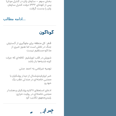
بخش سوم – سازمان زنان در کنترل مردان!
پس از کودتای ۱۳۳۲ دولت کنترل سازمان
زنان را بدست گرفت.
ادامه مطالب...
گوناگون
قطر: کل منطقه برای جلوگیری از گسترش
جنگ در تلاش است اما هنوز خبری از
مذاکره مستقیم نیست
شورش در قلب اورشلیم؛ کافه‌ای که جرات
کرده شنبه‌ها باز باشد
توصیه ضرغامی به احمد جنتی
خبر ایران‌اینترنشنال از دیدار پزشکیان با
مجتبی خامنه‌ای در صندلی عقب یک
خودرو
ادعای استعفای ۲۸باره پزشکیان و هشدار
مجتبی خامنه‌ای در روایت خرازی؛
رئیس‌جمهور تکذیب کرد
خبر از
تارنماهای دیگر