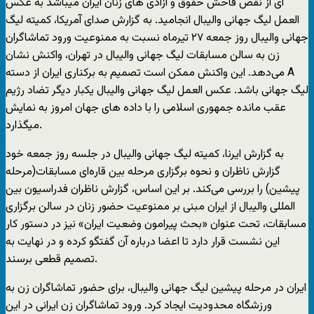
ای از نقض فاحش حقوق و آزادی های زنان ایران میباشد به عکس
العمل لیگ جهانی والیبال انجامید. به گزارش صدای آمریکا، کمیته لیگ
جهانی والیبال روز جمعه ۲۷ تیرماه نسبت به ممنوعیت ورود تماشاگران
زن به سالن مسابقات لیگ جهانی والیبال در تهران، واکنش نشان
می‌دهد. این واکنش ممکن است تصمیم به برکناری ایران از دسته A
لیگ جهانی باشد. عکس العمل لیگ جهانی والیبال یکبار دیگر تضاد رژیم
عقب مانده جمهوری اسلامی را با داده های جهان امروز به نمایش
میگذارد.
به گزارش ایرنا، کمیته لیگ جهانی والیبال در جلسه روز جمعه خود
گزارش ناظران و نحوه برگزاری مرحله بین قاره‌ای مسابقات(مرحله
پیشین) را بررسی می‌کند. بر این اساس، گزارش ناظران فدراسیون بین
المللی والیبال از ایران مبنی بر ممنوعیت حضور زنان در سالن برگزاری
مسابقات، تحت عنوان «بحث پیرامون وضعیت ایران» نیز در دستور کار
این نشست قرار دارد تا اعضا درباره آن گفتگو کرده و در نهایت به
تصمیم قطعی برسند.
ایران در مرحله پیشین لیگ جهانی والیبال، برای حضور تماشاگران زن به
ورزشگاه محدودیت ایجاد کرد. ورود تماشاگران زن ایرانی در این