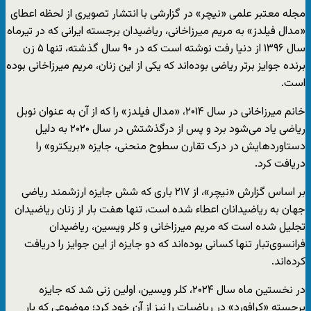
مجله معتبر علمی «نیچر» در گزارشی با انتشار تصویری از لحظه اعطای
«مدال فیلدز» به مریم میرزاخانی، ریاضیدان برجسته ایرانی که در تیرماه
سال ۱۳۹۶ از دنیا رفت نوشته است که در ۹۰ سال گذشته، تنها ۵ زن
برنده جوایز برتر ریاضی بوده‌اند که یکی از این زنان، مریم میرزاخانی بوده
است.
خانم میرزاخانی در سال ۲۰۱۴، «مدال فیلدز» را که از آن به عنوان نوبل
ریاضی یاد می‌شود برد و پس از درگذشتش در سال ۲۰۲۰ به دلیل
دستاوردهایش در درک تقارن سطوح منحنی، جایزه «بریکترو» را
دریافت کرد.
بر اساس گزارش «نیچر»، از‌ ۲۱۷ باری که شش جایزه ارزشمند ریاضی
جهان به ریاضیدانان اعطاء شده است، تنها هفت بار از زنان ریاضیدان
تجلیل شده است که مریم میرزاخانی و کلر ویسین، ریاضیدان
فرانسوی‌تبار تنها کسانی بوده‌اند که دو جایزه از این جوایز را دریافت
کرده‌اند.
در نخستین ماه سال ۲۰۲۴، کلر ویسین، اولین زنی شد که جایزه
برجسته «کرافورد» در ریاضیات را نیز از آن خود کرد؛ موضوعی که بار