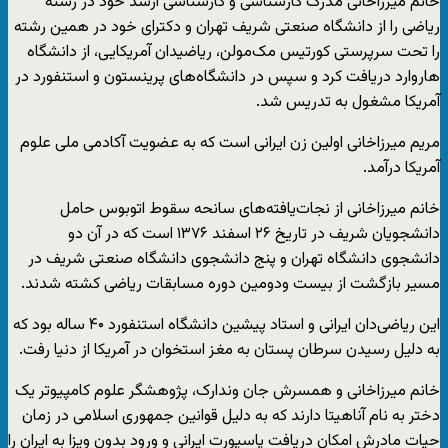
خانم میرزاخانی مدرک کارشناسی و کارشناسی ارشد خود در رشته
ریاضی را از دانشگاه صنعتی شریف تهران و دکترای خود در همین رشته
را تحت سرپرستی کورتیس مک‌مولن، ریاضیدان آمریکایی، از دانشگاه
هاروارد دریافت کرد و سپس در دانشگاه‌های پرینستون و استنفورد در
آمریکا مشغول به تدریس شد.
مریم میرزاخانی اولین زن ایرانی است که به عضویت آکادمی ملی علوم
آمریکا درآمد.
خانم میرزاخانی از نجات‌یافته‌های سانحه سقوط اتوبوس حامل
دانشجویان شریف در تاریخ ۲۶ اسفند ۱۳۷۶ است که در آن دو
دانشجوی دانشگاه تهران و پنج دانشجوی دانشگاه صنعتی شریف در
مسیر بازگشت از بیست ودومین دوره مسابقات ریاضی کشته شدند.
این ریاضی‌دان ایرانی و استاد پیشین دانشگاه استنفورد ۴۰ ساله بود که
به دلیل رسیدن سرطان پستان به مغز استخوان در آمریکا از دنیا رفت.
خانم میرزاخانی و همسرش جان وندارک، پژوهشگر علوم کامپیوتر یک
دختر به نام آناهیتا دارند که به دلیل قوانین جمهوری اسلامی در زمان
حیات مادرش امکان دریافت پاسپورت ایرانی و ورود بدون ویزا به ایران را