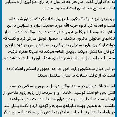
به خاک ایران گفت، من هر چه در توان دارم برای جلوگیری از دستیابی
ایران به سلاح هسته ای استفاده خواهم کرد .
جو بایدن نیز در یک گفتگوی تلویزیونی اعلام کرد که توافق شجاعانه
است و اضافه کرد گروه حزب الله مورد حمایت ایران و اسرایٔیل با این
توافق، که توسط امریکا تهیه و پیشنهاد شده بود، موافقت کردند . او از
تلاشهای امانویٔل ماکرون درکمک به حصول توافق قدرانی کرد و گفت که
دولت او اکنون برای دستیابی به توافقی بر سر اتش بس در غزه و ازادی
گروگان ها تلاش میکند . بایدن اضافه میکند که امریکا همراه ترکیه،
مصر، قطر، اسرایٔیل و سایر کشورها برای هدف فوق فعالیت خواهد کرد.
در این میان سخنگوی وزارت امور خارجه جمهوری اسلامی اعلام کرده
است که از توقف حملات به لبنان استقبال میکند .
اما احتمالا، درطول دو ماهه توافق، عوامل جمهوری اسلامی در نقص
اتش بس خواهند کوشید . خامنه ای و سردمداران رژیم رژیم فقاحتی از
ارسال اسلحه، از طریق سوریه و عراق به لبنان، دست بردار نخواهند
داشت . به همین جهت نتابیاهو سوریه را تهدید کرد و گفت بشار اسد
در رابطه با انتقال تسلیحات به لبنان ؛ با اتش بازی میکند؛ از سوی دیگر