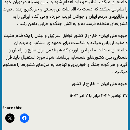
خامنه ای میگوید نتانیاهو باید اعدام شود و بدین وسیله مزدوران خود
را تشویق میکند که دست به اقدامات تروریستی و خرابکاری زنند . ثروت
و دارایٔیهای مردم ایران و جوانان فریب خورده و بی گناه ایرانی را به
کشورهای منطقه فرستاده و به اتش جنگ و خرابی دامن زنند .
جبهه ملی ایران- خارج از کشور توافق اسرایٔیل و لبنان را یک قدم مثبت
و مفید ارزیابی میکند و شکست برای جمهوری اسلامی و مزدوران
خامنه ای میداند. ما بر این باوریم که هر قدمی برای صلح و ارامش و
همکاری بین کشورهای همسایه برداشته شود مورد استقبال باید قرار
گیرد و هر گونه جنگ و خونریزی و تهاجم به مرزهای کشورها را محکوم
میکنیم .
جبهه ملی ایران – خارج از کشور
۲۷ نوامبر ۲۰۲۴ برابر با ۷ ادر ۱۴۰۳
Share this: