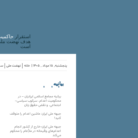
استقرار
حاکميت
هدف نهضت ملی 
است
پنجشنبه, ۱۵ مرداد , ۱۴۰۵ |
خانه
نهضت ملی
ساز
بیانیه
سازمان‌های
ملی
بیانیه مجامع اسلامی ایرانیان – در
محکومیت اعدام، سرکوب سیاسی–
اجتماعی، و نقض حقوق زنان
جبهه ملی ایران: ماشین اعدام را متوقف
کنید!
جبهه ملی ایران-خارج از کشور انجام
اعدام‌های وقیحانه در ملأِعام را محکوم
می‌کند