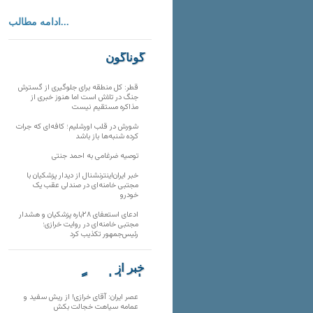
ادامه مطالب...
گوناگون
قطر: کل منطقه برای جلوگیری از گسترش
جنگ در تلاش است اما هنوز خبری از
مذاکره مستقیم نیست
شورش در قلب اورشلیم؛ کافه‌ای که جرات
کرده شنبه‌ها باز باشد
توصیه ضرغامی به احمد جنتی
خبر ایران‌اینترنشنال از دیدار پزشکیان با
مجتبی خامنه‌ای در صندلی عقب یک
خودرو
ادعای استعفای ۲۸باره پزشکیان و هشدار
مجتبی خامنه‌ای در روایت خرازی؛
رئیس‌جمهور تکذیب کرد
خبر از
تارنماهای دیگر
عصر ایران: آقای خرازی! از ریش سفید و
عمامه سیاهت خجالت بکش