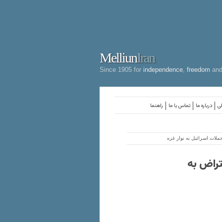
Melliun
Iran
Since 1905 for
independence
,
freedom
an
لی
درباره ما
تماس با ما
راهنما
ملات اسرائیل به نوار غزه
تراض به