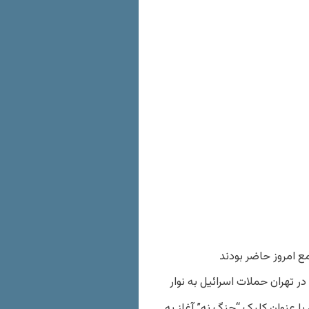
 امروز حاضر بودند
ر تهران حملات اسرائیل به نوار
سال ١٣٨۶ با انتشار بیانیه‌ای با عنوان کلیک “جنگ نه” آغاز به