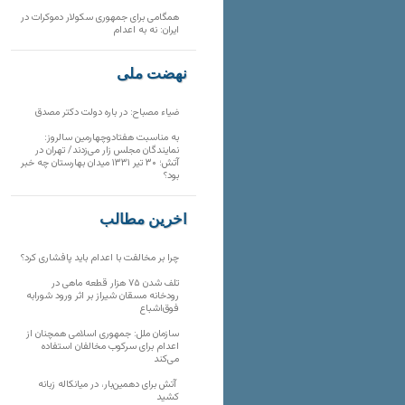
همگامی برای جمهوری سکولار دموکرات در
ایران: نه به اعدام
نهضت ملی
ضیاء مصباح: در باره دولت دکتر مصدق
به مناسبت هفتادوچهارمین سالروز:
نمایندگان مجلس زار می‌زدند/ تهران در
آتش؛ ۳۰ تیر ۱۳۳۱ میدان بهارستان چه خبر
بود؟
آخرین مطالب
چرا بر مخالفت با اعدام باید پافشاری کرد؟
تلف شدن ۷۵ هزار قطعه ماهی در
رودخانه مسقان شیراز بر اثر ورود شورابه
فوق‌اشباع
سازمان ملل: جمهوری اسلامی همچنان از
اعدام برای سرکوب مخالفان استفاده
می‌کند
آتش برای دهمین‌بار، در میانکاله زبانه
کشید