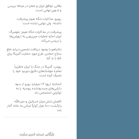
بقائی: توافق ایران و عمان در مرحله بررسی
و تدوین نهایی است
روبیو: مذاکرات تنگه هرمز پیشرفت
داشته، ولی نهایی نشده است
پیشرفت در مذاکرات تنگه هرمز؛ بلومبرگ:
ایران اجازه عملیات مین‌روبی به اروپایی‌ها
را بررسی می‌کند
نتانیاهو با وجود دریافت تضمین درباره خلع
سلاح حماس، طرح مورد حمایت آمریکا برای
غزه را رد کرد
رویترز: آمریکا در جنگ با ایران «تقریباً
تمام» موشک‌های دقیق دوربرد خود را
مصرف کرده است
اتحادیه اروپا ۱.۴ میلیارد یورو از سود
دارایی‌های مسدودشده روسیه را به
اوکراین ‏اختصاص داد
کاهش تنش میان اسرائیل و حزب‌الله؛
بازگشت ۸۰۰ هزار آوارۀ لبنانی به خانه‌ آغاز
شد
بایگانی نسخه قدیم سایت