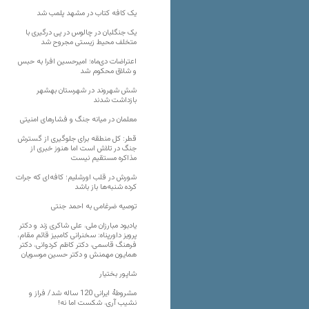
یک کافه کتاب در مشهد پلمب شد
یک جنگلبان در چالوس در پی درگیری با
متخلف محیط زیستی مجروح شد
اعتراضات دی‌ماه؛ امیرحسین افرا به حبس
و شلاق محکوم شد
شش شهروند در شهرستان بهشهر
بازداشت شدند
معلمان در میانه جنگ و فشارهای امنیتی
قطر: کل منطقه برای جلوگیری از گسترش
جنگ در تلاش است اما هنوز خبری از
مذاکره مستقیم نیست
شورش در قلب اورشلیم؛ کافه‌ای که جرات
کرده شنبه‌ها باز باشد
توصیه ضرغامی به احمد جنتی
یادبود مبارزان ملی، علی شاکری زند و دکتر
پرویز داورپناه: سخنرانی کامبیز قائم مقام،
فرهنگ قاسمی، دکتر کاظم کردوانی، دکتر
همایون مهمنش و دکتر حسین موسویان
شاپور بختیار
مشروطۀ ایرانی 120 ساله شد/ فراز و
نشیب آری، شکست اما نه!