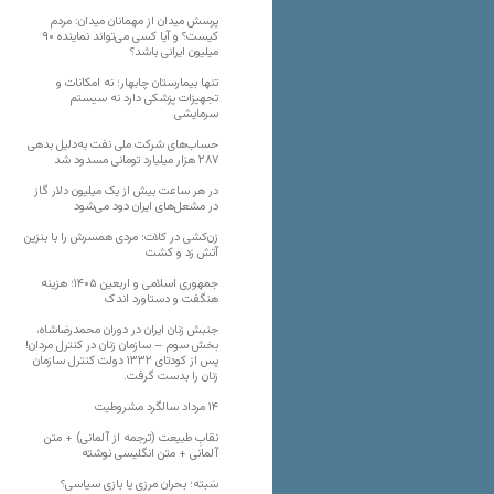
پرسش میدان از مهمانان میدان: مردم
کیست؟ و آیا کسی می‌تواند نماینده ۹۰
میلیون ایرانی باشد؟
تنها بیمارستان چابهار؛ نه امکانات و
تجهیزات پزشکی دارد نه سیستم
سرمایشی
حساب‌های شرکت ملی نفت به‌دلیل بدهی
۲۸۷ هزار میلیارد تومانی مسدود شد
در هر ساعت بیش از یک میلیون دلار گاز
در مشعل‌های ایران دود می‌شود
زن‌کشی در کلات؛ مردی همسرش را با بنزین
آتش زد و کشت
جمهوری اسلامی و اربعین ۱۴۰۵؛ هزینه
هنگفت و دستاورد اندک
جنبش زنان ایران در دوران محمدرضاشاه،
بخش سوم – سازمان زنان در کنترل مردان!
پس از کودتای ۱۳۳۲ دولت کنترل سازمان
زنان را بدست گرفت.
۱۴ مرداد سالگرد مشروطیت
نقابِ طبیعت (ترجمه از آلمانی) + متن
آلمانی + متن انگلیسی نوشته
سَبته؛ بحران مرزی یا بازی سیاسی؟