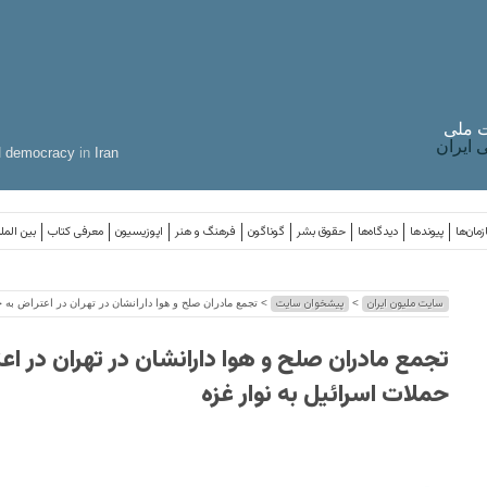
 ملی
ایران
d
democracy
in
Iran
مان‌ها
پیوندها
دیدگاه‌ها
حقوق بشر
گوناگون
فرهنگ و هنر
اپوزیسیون
معرفی کتاب
بین المل
سایت ملیون ایران
پیشخوان سایت
>
> تجمع مادران صلح و هوا دارانشان در تهران در اعتراض به ح
تجمع مادران صلح و هوا دارانشان در تهران در اع
حملات اسرائیل به نوار غزه