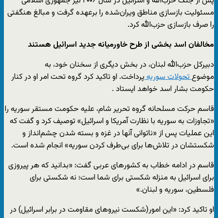
پس از جنگ حزب‌الله و اسرائیل در سال ۲۰۰۶ نیز جمهوری اسلامی
مسئولیت بازسازی مناطق ویران‌شده را برعهده گرفت و مبالغ هنگفتی
را صرف بازسازی حزب‌الله کرد.
مخالفان اسد بخشی از طرح خاورمیانه جدید اسرائیل هستند
دبیرکل حزب‌الله لبنان، در بخش دیگری از سخنان خود، به
موضوع
تحولات سوریه
پرداخت. او تاکید کرد گروه تحت امر او در کنار
حکومت بشار اسد خواهد ایستاد .
قاسم حرکت مسلحانه گروه تحریر شام، علیه حکومت مستقر سوریه را
«تجاوزات به سوریه با نظارت آمریکا و اسرائیل» توصیف کرد و گفت که
این عملیات پس از «ناتوانی آنها در غزه و بسته شدن چشم‌انداز و
شکستشان در تلاش‌ها برای بی‌طرف کردن سوریه» انجام شده است.
قاسم در ادامه خطاب به کشورهای عربی گفت: «بدانید که هر پیروزی
برای اسرائیل به منزله شکستی برای شما است؛ نه شکستی برای
فلسطین، سوریه و لبنان.»
او تاکید کرد: «این امور(شکست نیروهای مقاومت در برابر اسرائیل) در