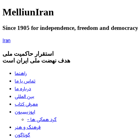
Melliun
Iran
Since 1905 for
independence
,
freedom
and
democrac
Iran
استقرار
حاکميت ملی
هدف نهضت ملی ایران است
راهنما
تماس با ما
درباره ما
بین المللی
معرفی کتاب
اپوزیسیون
- گرد همآئی ها
فرهنگ و هنر
گوناگون