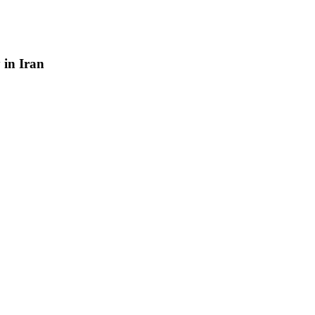
y
in
Iran