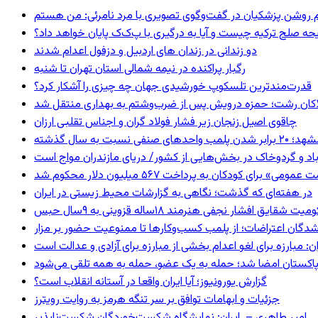
یحه صلح ترکیه چیست و آیا به درگیری با پ‌ک‌ک پایان خواهد داد؟
دو زندانی در زندان های اردبیل و دزفول اعدام شدند
رگبار پراکنده در نیمه شمالی استان تهران تا شنبه
قدرت‌مندترین تلسکوپ خورشیدی جهان چه چیزی را آشکار کرد؟
لاکان رشت؛ حمزه درویش پس از ضرب‌وشتم به بهداری منتقل شد
چاقوی اصیل زنجان زیر فشار فولاد گران و اجناس تقلبی ارزان
 برابر شدن پلمب واحدهای صنفی نسبت به سال گذشته
اد و گردوخاک در بخش‌هایی از کشور/ دریای مازندران مواج است
 برای کودکان به پرداخت ۵۶۷ میلیون دلار محکوم شد
در هفته‌ای که گذشت؛ نگاهی به گزارشات محیط زیستی در ایران
 شقایق افشار نجفی هنرمند ۱۸ساله قزوینی به ۹سال حبس
شدگان اعتراضات؛ از پلمب کسب‌وکارها تا ممنوعیت حضور بر مزار
: مبارزه برای لغو اعدام بخشی از مبارزه برای آزادی و عدالت است
و پاکستان امضا شد؛ حمله به یک عضو، حمله به همه تلقی می‌شود
گزارش یورونیوز؛ آیا ایران واقعا در آستانه انقلاب است؟
جزئیات و ابهامات توافق بر سر تنگه هرمز به روایت رویترز
امیر طاهری – ایران: نمایشگاه شکست‌خوردگان شکست‌ناپذیر