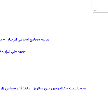
بیانیه مجامع اسلامی ایرانیان 
جبهه ملی ایران-خا
به مناسبت هفتادوچهارمین سالروز: نمایندگان مجلس زار می‌زدند/ تهران در آتش؛ ۳۰ تیر