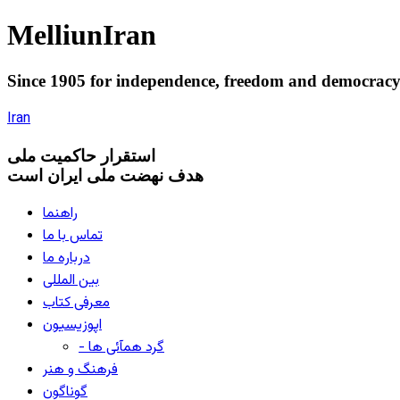
Melliun
Iran
Since 1905 for
independence
,
freedom
and
democrac
Iran
استقرار
حاکميت ملی
هدف نهضت ملی ایران است
راهنما
تماس با ما
درباره ما
بین المللی
معرفی کتاب
اپوزیسیون
- گرد همآئی ها
فرهنگ و هنر
گوناگون