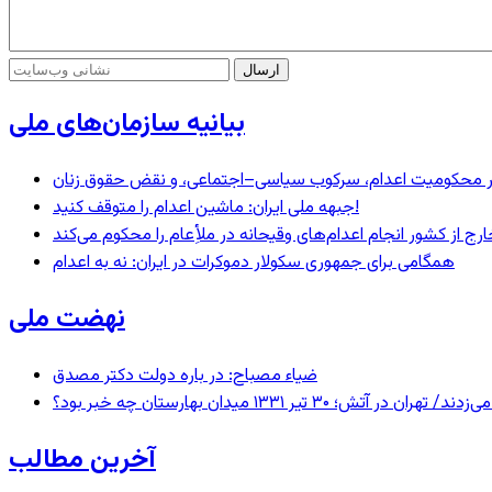
بیانیه سازمان‌های ملی
– در محکومیت اعدام، سرکوب سیاسی–اجتماعی، و نقض حقوق زنان
جبهه ملی ایران: ماشین اعدام را متوقف کنید!
رج از کشور انجام اعدام‌های وقیحانه در ملأِعام را محکوم می‌کند
همگامی برای جمهوری سکولار دموکرات در ایران: نه به اعدام
نهضت ملی
ضیاء مصباح: در باره دولت دکتر مصدق
 ۱۳۳۱ میدان بهارستان چه خبر بود؟
آخرین مطالب