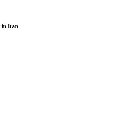
y
in
Iran