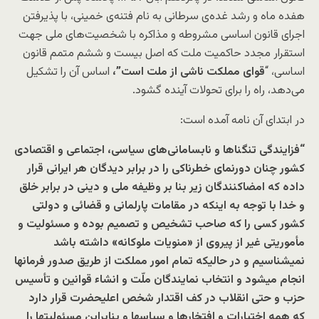
هفده ماه و رشد غده‌ی سرطانی به نام فتنه‌ی خمینی، با پذیرفتن
اجرای قانون اساسی مشروطه و مذاکره با شخصیت‌های ملی جهت
استقرار مجدد حاکمیت ملت که اصل بیست و ششم متمم قانون
اساسی، “
قوای مملکت ناشی از ملت است”،
اساس آن را تشکیل
می‌دهد، راه را برای تحولات آینده گشود.
در ابتدای آن نامه آمده است:
“فزایندگی تنگناها و نابسامانی‌های سیاسی، اجتماعی و اقتصادی
کشور چنان دورنمای خطرناکی را در برابر دیدگان هر ایرانی قرار
داده که امضاکنندگان زیر بنا بر وظیفه ملی و دینی در برابر خلق
و خدا با توجه به اینکه در مقامات پارلمانی و قضائی و دولتی
کشور کسی را که صاحب تشخیص و تصمیم بوده و مسئولیت و
مأموریتی غیر از پیروی از «منویات ملوکانه» داشته باشد
نمیشناسیم و در حالیکه تمام امور مملکت از طریق صدور فرمانها
انجام میشود و انتخاب نمایندگان ملّت و انشاء قوانین و تأسیس
حزب و حتی انقلاب در کف اقتدار شخص اعلیحضرت قرار دارد
که همه اختیارات و افتخارها و سپاسها و بنابراین مسئولیتها را