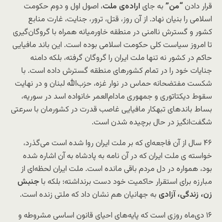
قرار دادن
“من”
به جای
اراده‌ی ملت
، اصول اول و دوم حکومت
اسلامی را بنیان نهاد. از آن روز، قتل، ترور، جنایت، غارت منابع
کشور و گسترش ناامنی در منطقه خاورمیانه همراه با گروگان‌گیری
تا امروز سیاست کلی حکومت اسلامی بوده است. این باند مافیایی
حاکم در کشور نه تنها ملت ایران را گروگان گرفته، بلکه دامنه
جنایات خود را در تمام کشورهای منطقه گسترش داده است. با
شکست مفتضحانه حماس در نوار غزه، حزب‌الله لبنان و در نهایت
سقوط دیکتاتوری و جمهوری مادام‌العمر خانواده اسد در سوریه،
بساط باندهای تبهکار مافیایی غاصب قدرت در کشورمان با سرعتی
شگفت‌انگیز در حال برچیده شدن است.
۴۶ سال از آن فاجعه‌ای که بر ملت ایران روا شده است می‌گذرد،
خواسته ی ملت ایران که در آن نامه به پادشاه به آن اشاره شده
بود، همواره در دل مردم باقی مانده است. ملت ایران لحظه‌ای از
مبارزه برای استقرار حاکمیت خود دست برنداشته؛ بلکه با
جنبش
زن، زندگی، آزادی
به جهانیان هم نشان داد که ملتی زنده است.
۱۶ دی‌ماه روزی است که پایه‌های احیای قانون اساسی مشروطه و