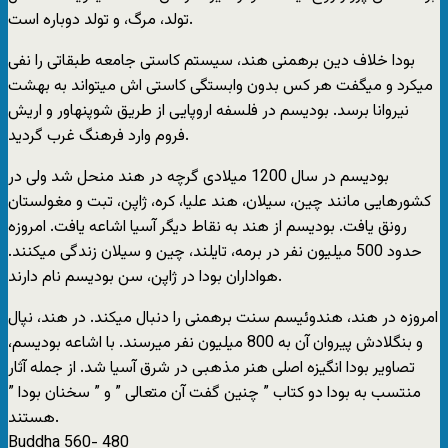
تولد، مرگ، و تولد دوباره است.
بودا خلاف دین برهمنی هند، سیستم کاستی جامعه طبقاتی را نفی
میکرد و میگفت هر کس بدون وابستگی کاستی اش میتواند به بهشت
نیروانا برسد. بودیسم در فلسفه اروپایی از طریق شوپنهاور و اریش
فروم وارد فرهنگ غرب گردید.
بودیسم در سال 1200 میلادی گرچه در هند منحل شد ولی در
کشورهایی مانند چین، سیلان، هند علیا، کره، ژاپن، تبت و مغولستان
رونق یافت. بودیسم از هند به نقاط دیگر آسیا اشاعه یافت. امروزه
حدود 500 میلیون نفر در برمه، تایلند، چین و سیلان زندگی میکنند.
هواداران بودا در ژاپن، سن بودیسم نام دارند.
امروزه در هند، هندوئیسم سنت برهمنی را دنبال میکند. در هند، نپال
و بنگلادش پیروان آن به 800 میلیون نفر میرسند. با اشاعه بودیسم،
تصاویر بودا انگیزه اصلی هنر مذهبی در شرق آسیا شد. از جمله آثار
منتسب به بودا دو کتاب ” چنین گفت آن متعالی ” و ” سخنان بودا ”
هستند.
Buddha 560- 480