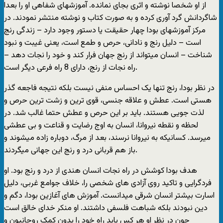
از او شخصا نوشته و اثری بجای نمانده. آموزشهای شفاهی او را بعدا
شاگردانش گرد آوری کرده و به صورت کتاب و نوشته منتشر نمودند. در
مرکز آموزشهای بودا چهار حقیقت یا دستور وجود دارد – زندگی رنج
است – دلیل رنج و نادانی، حرص و طمع است، یعنی غیبت و نبود
شناخت – انسان میتواند از رنج جهان فرار کند و خود را نجات دهد –
راه نجات از رنج، دارای 8 راه فرعی دیگر است.
در نظر بودا، رنج تنها یک احساس منفی نیست بلکه نتیجه فاجعه گذر
هستی است. عطش و علاقه جنسی، قوی ترین و زشت ترین حرص و
لذت جویی هستند. باید بر این حرص و عطش حتما غالب شد. در
لحظه و نقطه نیروانا، انسان به اوج رضایت و قناعت و بی عطشی
میرسد. کسانیکه به نیروانا نرسند، بعد از مرگ، دوباره زاده میشوند و
باز هم قربانی درد و رنج این جهانی میگردند.
هدف بودا کوشش در راه نجات انسان هندی از درد و رنج بود. او
فردگرایی و تاکید روی آزادی های شخصی را، خلاف جوامع غربی، دلیل
اسارت بیشتر انسان شرقی میدانست. آموزش های آغازین بودا، دگم و
دین نبودند بلکه شباهت فلسفی داشتند. او منکر خدای خالق است
چون در نظر او هر کس باید راه خود را بدون کمک روحانیون و