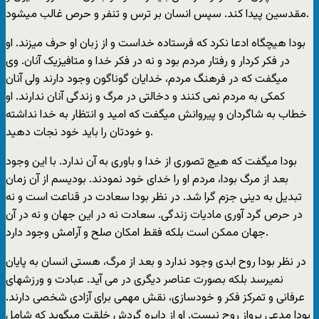
مقدسین پیدا کند. سپس انسان بر ترس و تنفر و حرص غالب میشود.
بودا هیچگاه ادعا نکرد که فرستاده خداست و از زبان او حرف میزند. او
در فکر کردار و رفتار مردم بود و نه در فکر خدا و متافیزیک آنان. وی
میگفت که در فرهنگ مردم، خدایان گوناگون وجود دارند ولی آنان
کمکی به مردم نمی کنند و دخالتی در مرگ و زندگی آنان ندارند. او
خطاب به شاگردان و پیروانش میگفت که امید و انتظار به خدا نداشته
و خودتان را باید خود نجات دهید.
بودا میگفت که هیچ تصوری از خدا و باوری به آن ندارد. با این وجود
بعد از مرگ بودا، مردم او را خدای خود نمودند. بودیسم از آن زمان
تبدیل به دینی جزم گرا شد. در نظر بودا سعادت در قناعت است و نه
در حرص گرد آوری مادیات زندگی. سعادت نه در این جهان و نه در آن
جهان ممکن است بلکه فقط امکان صلح و آرامش وجود دارد.
در نظر بودا روح ابدی وجود ندارد و بعد از مرگ، هستی انسان به پایان
نمیرسد بلکه بصورت عناصر دیگری در می آید. عبادت و ورزشهای
عرفانی و تمرکز فکر و خودسازی، نقش مهمی برای آزادی شخصی دارند.
بودا مدعی پرواز روح نیست. او از دایره گردش خلقت میگوید که شامل