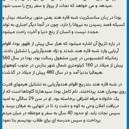
میدهد و می خواهد که نجات از پرواز و سفر روح را سبب شود.
بودا در زبان سانسکریت شبه قاره هند یعنی منور، برخاسته، بیدار، و
کسیکه قصد رسیدن به نیروانا را دارد، چون در آنجا دیگر اجباری به تولد
مجدد نیست و انسان از رنج دنیا و آخرت راحت میشود.
در باره تاریخ آن اشاره میشود که هزار سال پیش از ظهور بودا، اقوام
آریایی وارد شبه قاره هند شدند و نژاد هندوآریایی را تشکیل دادند.
زمانیکه کنفسیوس در چین مشغول رسالت بود، بودا در سال 560
پیش از میلاد در 160 کیلومتری شمال شهر بنارس در جنوب کوههای
هیمالیا بدنیا آمد و در سال 480 پیش از میلاد در گذشت.
در شبه قاره هند بتدریج اقوام هندوآریایی به تشکیل هرمهای قدرت
روی بومیان هند پرداختند. نام کامل بودا، سیدهارتا گاوتاها است که از
یک خانواده مرفه اشرافی برخاسته بود. او در سن 29 سالگی به امید
دریافت اعلان وحی به کوه و دشت زد تا در تنهایی به عرفان برسد و
سپس نجات یابد. او حدود 40 سال به سفر و موعظه در میان مردم
پرداخت و سپس مدرسه ای برای طلاب بودیسم بنا نمود.