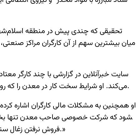
سایت خبرآنلاین در گزارشی با چند کارگر معتاد
می‌کند. او شرایط سخت کار در معدن را که روزانه ۱۲ ساعت در عمق ۱۳۰ متری زمین است، دلیل تمایل کارگران به مصرف تریاک عنوان کرده است.
فروش نرفتن زغال سنگ اخراج کرده. خوب در این شرایط ، کارگر یک حب تریاک می​زند و بعد بی‌خیال می​رود به عمق زمین.»