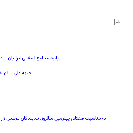
بیانیه مجامع اسلامی ایرانیان 
جبهه ملی ایران-خا
به مناسبت هفتادوچهارمین سالروز: نمایندگان مجلس زار می‌زدند/ تهران در آتش؛ ۳۰ تیر