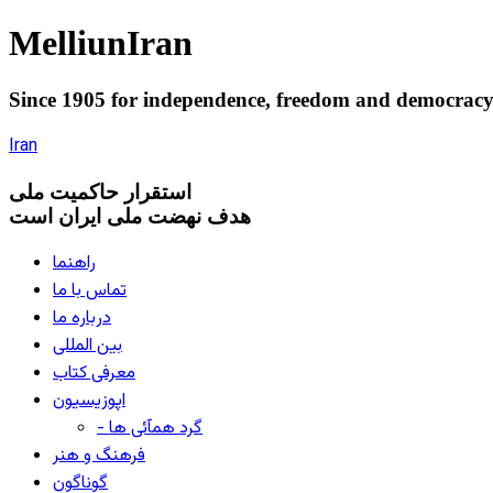
Melliun
Iran
Since 1905 for
independence
,
freedom
and
democrac
Iran
استقرار
حاکميت ملی
هدف نهضت ملی ایران است
راهنما
تماس با ما
درباره ما
بین المللی
معرفی کتاب
اپوزیسیون
- گرد همآئی ها
فرهنگ و هنر
گوناگون