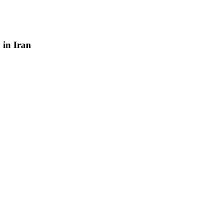
y
in
Iran