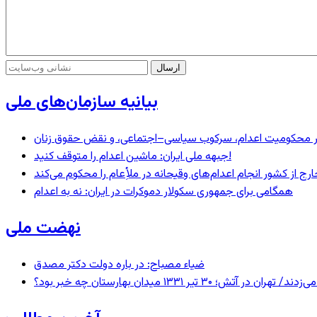
بیانیه سازمان‌های ملی
– در محکومیت اعدام، سرکوب سیاسی–اجتماعی، و نقض حقوق زنان
جبهه ملی ایران: ماشین اعدام را متوقف کنید!
رج از کشور انجام اعدام‌های وقیحانه در ملأِعام را محکوم می‌کند
همگامی برای جمهوری سکولار دموکرات در ایران: نه به اعدام
نهضت ملی
ضیاء مصباح: در باره دولت دکتر مصدق
 ۱۳۳۱ میدان بهارستان چه خبر بود؟