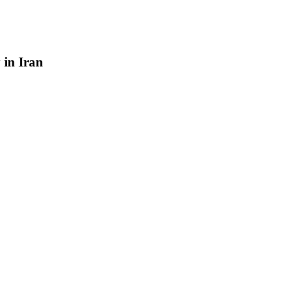
y
in
Iran