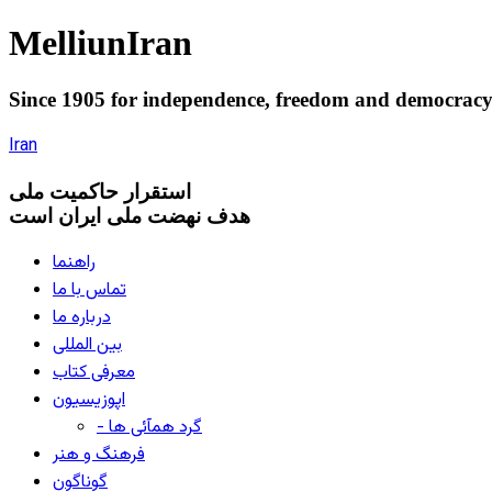
Melliun
Iran
Since 1905 for
independence
,
freedom
and
democrac
Iran
استقرار
حاکميت ملی
هدف نهضت ملی ایران است
راهنما
تماس با ما
درباره ما
بین المللی
معرفی کتاب
اپوزیسیون
- گرد همآئی ها
فرهنگ و هنر
گوناگون