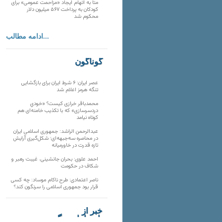
متا به اتهام ایجاد «مزاحمت عمومی» برای
کودکان به پرداخت ۵۶۷ میلیون دلار
محکوم شد
ادامه مطالب...
گوناگون
عصر ایران: ۶ شرط ایران برای بازگشایی
تنگه هرمز اعلام شد
محمدباقر خرازی کیست؟ «خودیِ
دردسرسازی» که با تکذیب خامنه‌ای هم
کوتاه نیامد
عبدالرحمن الراشد: جمهوری اسلامی ایران
در محاصره سه‌جبهه‌ای؛ شکل‌گیری آرایش
تازه قدرت در خاورمیانه
احمد علوی: بحران جانشینی، غیبت رهبر و
شکاف در حکومت
ناصر اعتمادی: طرح ناکام موساد: چه کسی
قرار بود جمهوری اسلامی را سرنگون کند؟
خبر از
تارنماهای دیگر