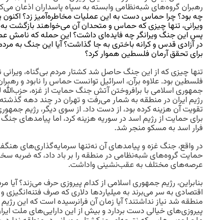
رهبران گروه‌های شبه‌نظامی وابسته به سپاه پاسداران اذعان می‌کن
ویرانی، تنها چیزی که حماس و متحدان آن می‌خواهند بازگشت به
پس این جنگ ویرانگر چه فایده‌ای داشت؟ این حمله که نامش عملی
در آزادی قدس و کرانه باختری به جا گذاشت؟ آیا این جنگ به مردم 
برای تحقق آرمان فلسطین هموار کرد؟
تنها چیزی که از این جنگ حاصل شد کشتار مردم بی‌گناه، ویرانی ن
فلسطین بود. علاوه برآن، اسرائیل توانست حماس را نابود و رهبرا
جمهوری اسلامی با برافروختن آتش جنگ حمایت از غزه، حزب‌الله لبن
رژیم ایران در منطقه به شمار می‌رفت و تهران در چند دهه گذشته ده
تقویت آن هزینه کرده بود، از دست داد. از سوی دیگر، رژیم جمهوری 
برای حمایت از رژیم اسد در سوریه هزینه کرد، اما پیامدهای جنگ
فرار اسد به مسکو منجر شد.
در واقع، جنگ غزه و پیامدهای آن نه‌تنها سرمایه‌گذاری‌های هنگ
حمایت گروه‌های شبه‌نظامی در منطقه را بر باد داد، که ضربه سختی ب
عرصه‌های مختلف به عقب‌نشینی واداشت.
بنابراین، رژیم جمهوری اسلامی از کدام پیروزی حرف می‌زند؟ آیا مرد
اقتصادی به سر می‌برند به میلیاردها دلاری که صرف فتنه‌انگیزی و
منطقه شد نیاز نداشتند؟ آیا زمان آن فرانرسیده است که این رژیم ا
پیروزی‌های خیالی دست بردارد و بیش از این دارایی‌های ملت ایران 