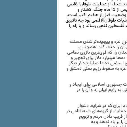
د.
هدف از عملیات طوفان‌الاقصی
چه بود؟ چرا حماس دست به این عملیات مخاطره‌آمیز زد؟ اکنون پس از ۱۵ ماه جنگ، کشتار و
 وضعیت قبل از هفتم اکتبر است.
ات طوفان‌الاقصی بود چه تاثیری
فلسطین نفعی رساند و یا راه را
وار غزه و پیچیده‌تر شدن مسئله
ن آن را حذف کند. همچنین،
ان را، که قوی‌ترین بازوی نظامی‌
‌ها میلیارد دلار برای تجهیز و
اسلامی ده‌ها میلیارد دلار دیگر
 غزه به سقوط رژیم بعثی دمشق و
فت جمهوری اسلامی برای ایجاد و
ه رژیم ایران زد و آن را در
م ایران که در شرایط دشوار
 حمایت از گروه‌های شبه‌نظامی در
ز فریب دادن مردم و ترویج
را بر باد ندهد و به