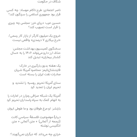
شکاف در حکومت
ناصر اعتمادی: طرح ناکام موساد: چه کسی
قرار بود جمهوری اسلامی را سرنگون کند؟
حسین عرب: دریای خزر؛ مجلس چه چیزی
را قرار است تصویب کند؟
خروج یک میلیون کارگر از بازار کار رسمی/
«نرخ بیکاری ۷ درصدی» واقعی نیست
سخنگوی کمیسیون بهداشت مجلس:
حذف ارز دارو می‌تواند ۱۴۰۶ را به «سال
کشتار بیماران» تبدیل کند
یک هفته بدون بارگیری در خارک؛
فایننشال‌تایمز: محاصره آمریکا شریان
صادرات نفت ایران را بسته است
سنای آمریکا تحریم روسیه را تشدید و
تحریم ایران را تمدید کرد
آمریکا یک شبکه صرافی رمزارز در امارات را
به اتهام کمک به سپاه پاسداران تحریم کرد
بازنشر: او مرغ طوفان بود و ما طوطی ایوان
دربارهٔ موضوعیتِ فلسفهٔ سیاسیِ کانت
(ترجمه از آلمانی) + متن آلمانی + متن
انگلیسی نوشته
خرازی چه می‌داند که دیگران نمی‌گویند؟؛