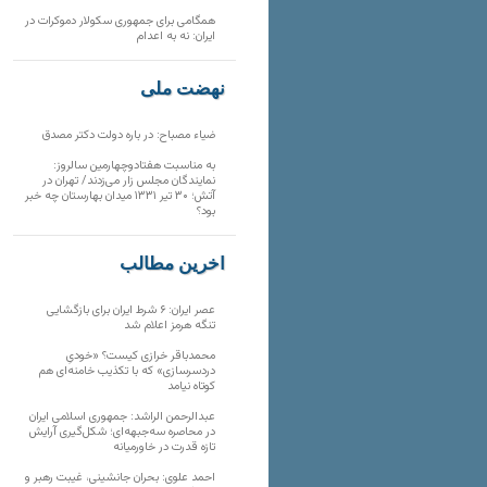
همگامی برای جمهوری سکولار دموکرات در
ایران: نه به اعدام
نهضت ملی
ضیاء مصباح: در باره دولت دکتر مصدق
به مناسبت هفتادوچهارمین سالروز:
نمایندگان مجلس زار می‌زدند/ تهران در
آتش؛ ۳۰ تیر ۱۳۳۱ میدان بهارستان چه خبر
بود؟
آخرین مطالب
عصر ایران: ۶ شرط ایران برای بازگشایی
تنگه هرمز اعلام شد
محمدباقر خرازی کیست؟ «خودیِ
دردسرسازی» که با تکذیب خامنه‌ای هم
کوتاه نیامد
عبدالرحمن الراشد: جمهوری اسلامی ایران
در محاصره سه‌جبهه‌ای؛ شکل‌گیری آرایش
تازه قدرت در خاورمیانه
احمد علوی: بحران جانشینی، غیبت رهبر و