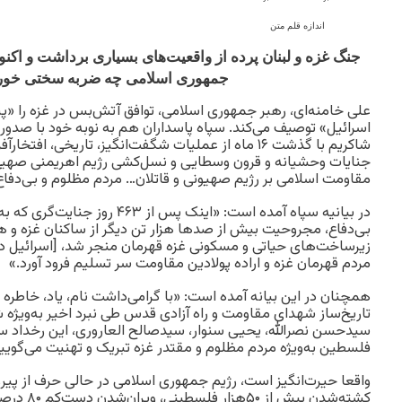
اندازه قلم متن
جنگ غزه و لبنان پرده از واقعیت‌های بسیاری برداشت و اکن
جمهوری اسلامی چه ضربه سختی خورد
علی خامنه‌ای، رهبر جمهوری اسلامی، توافق آتش‌بس در غزه را
اسرائیل» توصیف می‌کند. سپاه پاسداران هم به نوبه خود با صدور ب
شاکریم با گذشت ۱۶ ماه از عملیات شگفت‌انگیز، تاریخی، اف
جنایات وحشیانه و قرون وسطایی و نسل‌کشی رژیم اهریمنی صهی
مقاومت اسلامی بر رژیم صهیونی و قاتلان… مردم مظلوم و بی‌دفا
زیرساخت‌های حیاتی و مسکونی غزه قهرمان منجر شد، [اسرائيل در]
مردم قهرمان غزه و اراده پولادین مقاومت سر تسلیم فرود آورد.»
همچنان در این بیانه آمده است: «با گرامی‌داشت نام، یاد، خاطره و
تاریخ‌ساز شهدای مقاومت و راه آزادی قدس طی نبرد اخیر به‌ویژه
سیدحسن نصرالله، یحیی سنوار، سیدصالح العاروری، این رخداد س
فلسطین به‌ویژه مردم مظلوم و مقتدر غزه تبریک و تهنیت می‌گویی
واقعا حیرت‌انگیز است، رژیم جمهوری اسلامی در حالی حرف از پیرو
کشته‌شدن بیش