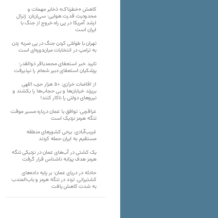
کاهش «خطرناک» ذخایر مهمات و
محدودیت قدرت هوایی؛ سی‌ان‌ان: ژنرال
ارشد آمریکا در پی راه خروج از جنگ با
ایران است
تهران با طولانی کردن جنگ در پی ضربه زدن
به ترامپ در انتخابات میان‌دوره‌ای است
تایید خبر استعفای محمدباقر ذوالقدر؛
پزشکیان استعفای دبیر شعام را نپذیرفت
از افاضات خرازی: ۵۰ هزار حزب اللهی
بریزند خیابان‌ها و بی حجاب‌ها را بکشند و
نیرو‌های دولتی را ناکار کنند!
عراقچی: توافق با عمان درباره مسیر موقت
تنگه هرمز نزدیک است
غریب‌آبادی: برخی کشورهای منطقه
مستقیم به ایران حمله کردند
یک کشتی در آب‌های عمان در نزدیکی تنگه
هرمز هدف پرتابه ناشناس قرار گرفت
حادثه در دریای عمان؛ بر پایه داده‌های
کشتیرانی، تردد در تنگه هرمز و باب‌المندب
به شدت کاهش یافت