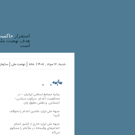
استقرار
حاکميت
هدف نهضت ملی 
است
شنبه, ۱۷ مرداد , ۱۴۰۵ |
خانه
نهضت ملی
سازمان‌
بیانیه
سازمان‌های
ملی
بیانیه مجامع اسلامی ایرانیان – در
محکومیت اعدام، سرکوب سیاسی–
اجتماعی، و نقض حقوق زنان
جبهه ملی ایران: ماشین اعدام را متوقف
کنید!
جبهه ملی ایران-خارج از کشور انجام
اعدام‌های وقیحانه در ملأِعام را محکوم
می‌کند