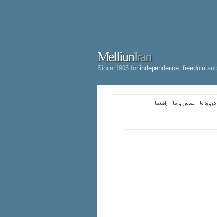
Melliun
Iran
Since 1905 for
independence
,
freedom
an
درباره ما
تماس با ما
راهنما