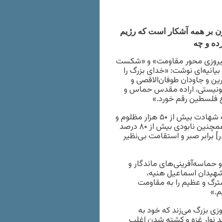
ون بر همه آشکار است که رژیم
ه و چه
 «پیروزی محور مقاومت» و «شکست
یانیه‌ای نوشت: «خدای بزرگ را
تخارآفرین و جاودان طوفان‌الاقصی و
ونیستی، اراده مقدس حماس و
ع فلسطین رقم خورد.»
در بیانیه سپاه آمده است: «اینک پس از ۴۶۳ روز جنایت‌گری که به شهادت بیش از ۵۰ هزار مظلوم و
بی‌دفاع، مجروحیت بیش از صدها هزار تن دیگر از ساکنان غزه و همچنین نابودی بیش از ۸۰ درصد
 برابر صبر و استقامت بی‌نظیر
 حماسه‌آفرینی‌های ماندگار و
 شهیدان اسماعیل هنیه،
ترگ و عظیم را به مقاومت
م.»
زی بزرگ می‌زند که خود به
 از ۵۰هزار فلسطینی، ویران‌شدن دست‌کم ۸۰ درصد نوار غزه و کشته شدن اغلب