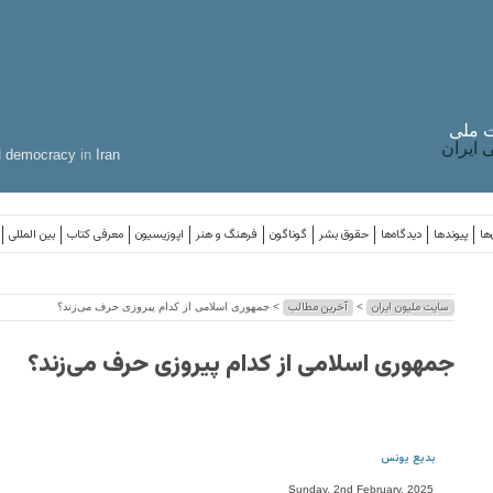
 ملی
ایران
d
democracy
in
Iran
ها
پیوندها
دیدگاه‌ها
حقوق بشر
گوناگون
فرهنگ و هنر
اپوزیسیون
معرفی کتاب
بین المللی
سایت ملیون ایران
آخرین مطالب
>
> جمهوری اسلامی از کدام پیروزی حرف می‌زند؟
جمهوری اسلامی از کدام پیروزی حرف می‌زند؟
بدیع یونس
Sunday, 2nd February, 2025