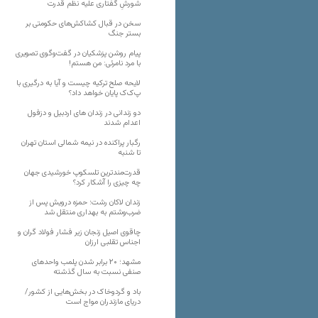
شورشِ گفتاری علیه نظم قدرت
سخن در قبال کشاکش‌های حکومتی بر
بستر جنگ
پیام روشن پزشکیان در گفت‌و‌گوی تصویری
با مرد نامرئی: من هستم!
لایحه صلح ترکیه چیست و آیا به درگیری با
پ‌ک‌ک پایان خواهد داد؟
دو زندانی در زندان های اردبیل و دزفول
اعدام شدند
رگبار پراکنده در نیمه شمالی استان تهران
تا شنبه
قدرت‌مندترین تلسکوپ خورشیدی جهان
چه چیزی را آشکار کرد؟
زندان لاکان رشت؛ حمزه درویش پس از
ضرب‌وشتم به بهداری منتقل شد
چاقوی اصیل زنجان زیر فشار فولاد گران و
اجناس تقلبی ارزان
مشهد؛ ۲۰ برابر شدن پلمب واحدهای
صنفی نسبت به سال گذشته
باد و گردوخاک در بخش‌هایی از کشور/
دریای مازندران مواج است