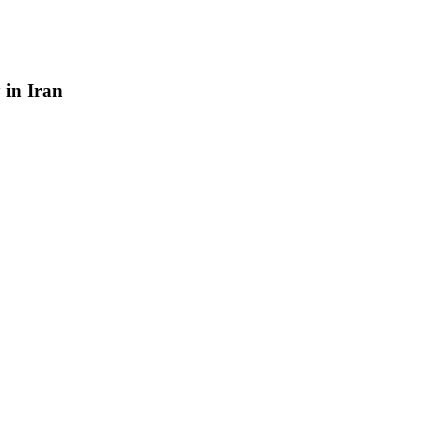
y
in
Iran