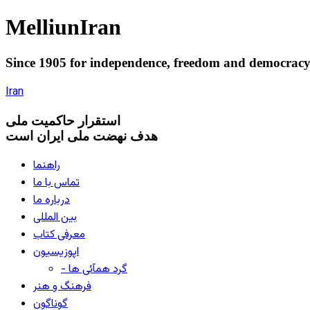
Melliun
Iran
Since 1905 for
independence
,
freedom
and
democrac
Iran
استقرار
حاکميت ملی
هدف نهضت ملی ایران است
راهنما
تماس با ما
درباره ما
بین المللی
معرفی کتاب
اپوزیسیون
- گرد همآئی ها
فرهنگ و هنر
گوناگون