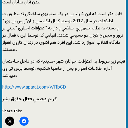
بدن آنان نمايان است.
قابل ذکر است که این 4 زندانی در یک سناریوی ساختگی توسط وزارت
اطلاعات در سال 2012 توسط كانال انگليسي زبان“پرس تی وی ”
وابسته به نظام جمهوري اسلامي وادار به “اعترافات اجباری “مبني بر
ترور و مجروح كردن دو بسيجي شدند، اتهامي كه توسط اين ٤ فعال در
دادگاه انقلاب اهواز رد شد. اين افراد هم اكنون در زندان كارون اهواز
هستند.
فیلم زیر مربوط به اعترافات جوانان شهر حميديه كه در داخل ساختمان
أداره اطلاعات اهواز و پس از ماهها شکنجه ،توسط پرس تی وی
میباشد:
http://www.aparat.com/v/lTpCD
كريم دحيمي فعال حقوق بشر
Share this: