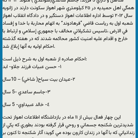
متأهل و داراي 5 فرزند، جاسم ساعدي(سواعدي ) متولد ١٣٦٣ كه
همگي اهل حميديه در ٢٥ كيلومتري شهر اهواز سكونت دارند در ژانويه
سال ٢٠١٢ توسط اداره اطلاعات اهواز دستگير و در دادگاه انقلاب اهواز
شعبه اول به رياست قاضي “فرهادوند” به اتهام محاربة با خدا و إفساد
في الارض ،تاسيس تشكيلاتي مخالف با جمهوري إسلامي و ارتباط با
خارج و اقدام عليه امنيت كشور محاكمه شدند كه در هفته گذشته
احكام اوليه به آنها إبلاغ شد.
احكام صادره از شعبه اول به شرح ذيل است:
١- حسن عبيات فرزند جلاو- ابد
٢-عيدان بيت سياح( شاخي) – 10سال
٣-جاسم ساعدي -5 سال
٤- خالد عبيداوي- 5 سال
اين چهار فعال بيش از ١١ ماه در بازداشتگاه اطلاعات اهواز تحت
شديدترين شكنجه جسماني و روحي قرار گرفته بودند بطوري كه يكي از
زندانياني كه با آنها در زندان كارون بوده مي گويد؛ آثار شكنجه تا كنون بر