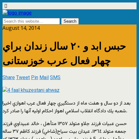
August 14, 2014
حبس ابد و ٢٠ سال زندان براي
چهار فعال عرب خوزستانی
Share
Tweet
Pin
Mail
SMS
بعد از دو سال و هفت ماه از دستگيري چهار فعال عرب اهوازي اخيرا
شعبه يك دادگاه انقلاب اسلامي اهواز احكام اوليه آنها را صادر كرد.
حسن عبيات فرزند جلاو متولد ١٣٥٧ متأهل ، خالد عبيداوي فرزند
جمعه متولد ١٣٦٤، عيدان بيت سياح(شاخي) فرزند كاظم ٣٧ ساله