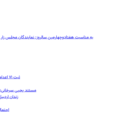
به مناسبت هفتادوچهارمین سالروز: نمایندگان مجلس زار می‌زدند/ تهران در آتش؛ ۳۰ تیر
ثبت ۷۱ اعدام در ژوئیه؛ شمار اعدام‌ها در سال ۲۰۲۶ به دست‌کم ۴۴۴ نفر رسید
مستند یحیی سرخانی؛ ش
زندان اردبیل؛ احراز هویت ۵۴ شهرو
احتمال