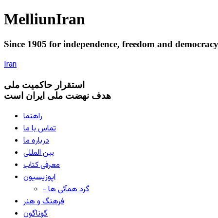
Melliun
Iran
Since 1905 for
independence
,
freedom
and
democrac
Iran
استقرار
حاکميت ملی
هدف نهضت ملی ایران است
راهنما
تماس با ما
درباره ما
بین المللی
معرفی کتاب
اپوزیسیون
- گرد همآئی ها
فرهنگ و هنر
گوناگون