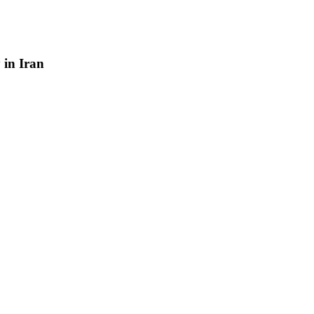
y
in
Iran