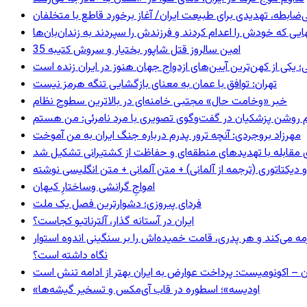
ی‌ضابطه، تهدیدی برای طبیعت ایران/ آغاز برخورد قاطع با متخلفان
بهایی که خودش را اعدام کردند و فرزندش را سپردند به زندان‌بان‌ها
35 امین سالروز قتل شاپور بختیار و سروش کتیبه
؛ یکی از کهن‌ترین آیین‌های ازدواج جهان هنوز در ایران زنده است
تهران: توافق با عمان به معنای بازگشایی تنگه هرمز نیست
خبر «وخامت حال» مجتبی خامنه‌ای در بالاترین سطوح نظام
مهرزاد بروجردی: آنچه ترور پدرم درباره جنگ ایران به من آموخت
ای مقابله با تهدیدهای منطقه‌ای و حفاظت از کشتیرانی تشکیل شد
و دیکتاتوری (ترجمه از آلمانی) + متن آلمانی + متن انگلیسی نوشته
‌امواجِ گرانشی وساختارِ کیهان
فردای پیروزی؛ دشوارترین فصل یک ملت
ایران در آستانه گذار، آلترناتیو کجاست؟
مه می‌کند و هر پدری، قامت خمیده‌اش را بر سنگینی اندوه استوار
نگاه داشته است؟
ن – اکونومیست: پرداخت عوارض به ایران بهتر از ادامه تنش است
«اودیسه»؛ اسطوره در قاب آی‌مکس و تسخیر گیشه‌ها