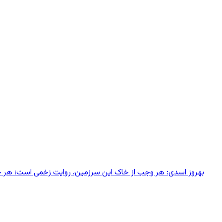
بهروز اسدی: هر وجب از خاک‌ این سرزمین، روایت زخمی است؛ هر خانه‌