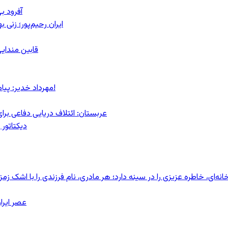
آفرود ب
ایران رحیم‌پور؛ زنی 
قابین مندایی
مهرداد خدیر: پیام روشن پزشکیان در گفت‌و‌گوی تصویری با مرد نامرئی: من هستم!
عربستان: ائتلاف دریایی دفاعی بر
دیکتاتور 
ای، خاطره عزیزی را در سینه دارد؛ هر مادری، نام فرزندی را با اشک زمز
عصر ایرا