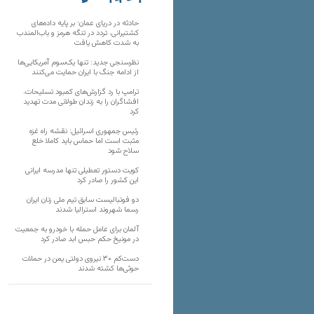
تارنماهای دیگر
حادثه در دریای عمان؛ بر پایه داده‌های
کشتیرانی، تردد در تنگه هرمز و باب‌المندب
به شدت کاهش یافت
نظرسنجی جدید: تنها یک‌سوم آمریکایی‌ها
از ادامه جنگ با ایران حمایت می‌کنند
ترامپ با رد گزارش‌های کمبود تسلیحات،
افشاگران را به زندان طولانی مدت تهدید
کرد
رئیس‌ جمهوری اسرائیل: نقشه راه غزه
مثبت است اما حماس باید کاملا خلع
سلاح شود
کویت دستور تعطیلی تنها مدرسه ایرانی
این کشور را صادر کرد
دو فوتبالیست سابق تیم ملی زنان ایران
رسما شهروند استرالیا شدند
آلمان برای عامل حمله با خودرو به جمعیت
در مونیخ حکم حبس ابد صادر کرد
دست‌کم ۳۰ نیروی دولتی یمن در حملات
حوثی‌ها کشته شدند