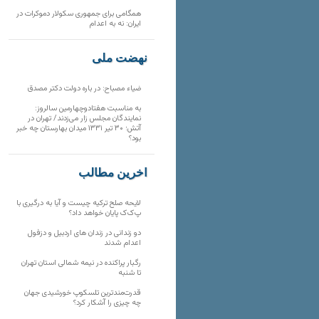
همگامی برای جمهوری سکولار دموکرات در
ایران: نه به اعدام
نهضت ملی
ضیاء مصباح: در باره دولت دکتر مصدق
به مناسبت هفتادوچهارمین سالروز:
نمایندگان مجلس زار می‌زدند/ تهران در
آتش؛ ۳۰ تیر ۱۳۳۱ میدان بهارستان چه خبر
بود؟
آخرین مطالب
لایحه صلح ترکیه چیست و آیا به درگیری با
پ‌ک‌ک پایان خواهد داد؟
دو زندانی در زندان های اردبیل و دزفول
اعدام شدند
رگبار پراکنده در نیمه شمالی استان تهران
تا شنبه
قدرت‌مندترین تلسکوپ خورشیدی جهان
چه چیزی را آشکار کرد؟