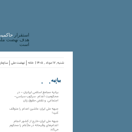
استقرار
حاکميت
هدف نهضت ملی 
است
شنبه, ۱۷ مرداد , ۱۴۰۵ |
خانه
نهضت ملی
سازمان‌
بیانیه
سازمان‌های
ملی
بیانیه مجامع اسلامی ایرانیان – در
محکومیت اعدام، سرکوب سیاسی–
اجتماعی، و نقض حقوق زنان
جبهه ملی ایران: ماشین اعدام را متوقف
کنید!
جبهه ملی ایران-خارج از کشور انجام
اعدام‌های وقیحانه در ملأِعام را محکوم
می‌کند