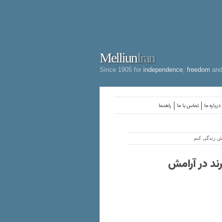
Melliun
Iran
Since 1905 for
independence
,
freedom
an
درباره ما
تماس با ما
راهنما
مش زندگی کنم
ند در آرامش