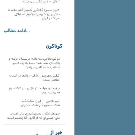
آلمانی + متن انگلیسی نوشته
کانون سخن: گفتگوی کامبیز قائم مقام با
دکتر بهروز شریفی؛ موضوع: استراتژی
امریکا در ایران
ادامه مطالب...
گوناگون
توافق دفاعی سه‌جانبه عربستان، ترکیه و
پاکستان امضا شد؛ حمله به یک عضو،
حمله به همه تلقی می‌شود
گزارش یورونیوز؛ آیا ایران واقعا در آستانه
انقلاب است؟
جزئیات و ابهامات توافق بر سر تنگه هرمز
به روایت رویترز
امیر طاهری – ایران: نمایشگاه
شکست‌خوردگان شکست‌ناپذیر
سولماز ایکدر: دبیری شورای عالی امنیت
ملی؛ کرسی‌ای که از قانون قدرتمندتر است
خبر از