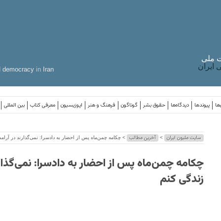
 ملی
ایران
d
democracy
in
Iran
ها
پیوندها
دیدگاه‌ها
حقوق بشر
گوناگون
فرهنگ و هنر
اپوزیسیون
معرفی کتاب
بین المللی
سایت ملیون ایران
آخرین مطالب
>
> چکامه چمن‌ماه پس از احضار به دادسرا: نمی‌گذارند در آرا
چکامه چمن‌ماه پس از احضار به دادسرا: نمی‌گذار
زندگی کنم