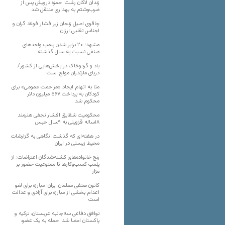
زندان لاکان رشت؛ حمزه درویش پس از
ضرب‌وشتم به بهداری منتقل شد
چاقوی اصیل زنجان زیر فشار فولاد گران و
اجناس تقلبی ارزان
مشهد؛ ۲۰ برابر شدن پلمب واحدهای
صنفی نسبت به سال گذشته
باد و گردوخاک در بخش‌هایی از کشور/
دریای مازندران مواج است
متا به اتهام ایجاد «مزاحمت عمومی» برای
کودکان به پرداخت ۵۶۷ میلیون دلار
محکوم شد
محکومیت شقایق افشار نجفی هنرمند
۱۸ساله قزوینی به ۹سال حبس
در هفته‌ای که گذشت؛ نگاهی به گزارشات
محیط زیستی در ایران
رنج خانواده‌های کشته‌شدگان اعتراضات؛ از
پلمب کسب‌وکارها تا ممنوعیت حضور بر
مزار
کانون صنفی معلمان ایران: مبارزه برای لغو
اعدام بخشی از مبارزه برای آزادی و عدالت
است
توافق دفاعی سه‌جانبه عربستان، ترکیه و
پاکستان امضا شد؛ حمله به یک عضو،