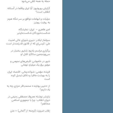
حمله به همه تلقی می‌شود
گزارش یورونیوز؛ آیا ایران واقعا در آستانه
انقلاب است؟
جزئیات و ابهامات توافق بر سر تنگه هرمز
به روایت رویترز
امیر طاهری – ایران: نمایشگاه
شکست‌خوردگان شکست‌ناپذیر
سولماز ایکدر: دبیری شورای عالی امنیت
ملی؛ کرسی‌ای که از قانون قدرتمندتر است
برگزاری مراسم یادبود شاپور بختیار در
سی‌وپنجمین سالگرد قتل او
شهر در خاموشی؛ قبض‌های نجومی و
موتور برق یک میلیارد تومانی
فرشاد مؤمنی: شوک‌درمانی، اقتصاد ایران
را به بهشت مافیا و دلالان تبدیل کرده
است
از «خیبر یونایتد» محمدباقر خرازی چه به
یاد داریم؟
بازنشر نوشته معروف مصطفی رحیمی در
دوران انقلاب: چرا با جمهوری اسلامی
مخالفم؟
نقاب ضرورت (ترجمه از آلمانی) + متن