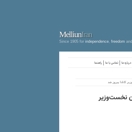
Melliun
Iran
Since 1905 for
independence
,
freedom
an
درباره ما
تماس با ما
راهنما
یر کانادا پیروز شد
ان نخست‌وزیر