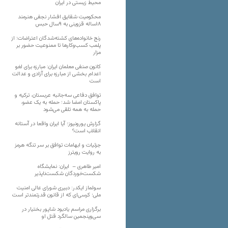
محیط زیستی در ایران
محکومیت شقایق افشار نجفی هنرمند
۱۸ساله قزوینی به ۹سال حبس
رنج خانواده‌های کشته‌شدگان اعتراضات؛ از
پلمب کسب‌وکارها تا ممنوعیت حضور بر
مزار
کانون صنفی معلمان ایران: مبارزه برای لغو
اعدام بخشی از مبارزه برای آزادی و عدالت
است
توافق دفاعی سه‌جانبه عربستان، ترکیه و
پاکستان امضا شد؛ حمله به یک عضو،
حمله به همه تلقی می‌شود
گزارش یورونیوز؛ آیا ایران واقعا در آستانه
انقلاب است؟
جزئیات و ابهامات توافق بر سر تنگه هرمز
به روایت رویترز
امیر طاهری – ایران: نمایشگاه
شکست‌خوردگان شکست‌ناپذیر
سولماز ایکدر: دبیری شورای عالی امنیت
ملی؛ کرسی‌ای که از قانون قدرتمندتر است
برگزاری مراسم یادبود شاپور بختیار در
سی‌وپنجمین سالگرد قتل او