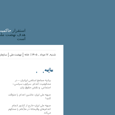
استقرار
حاکميت
هدف نهضت ملی 
است
شنبه, ۱۷ مرداد , ۱۴۰۵ |
خانه
نهضت ملی
سازمان‌
بیانیه
سازمان‌های
ملی
بیانیه مجامع اسلامی ایرانیان – در
محکومیت اعدام، سرکوب سیاسی–
اجتماعی، و نقض حقوق زنان
جبهه ملی ایران: ماشین اعدام را متوقف
کنید!
جبهه ملی ایران-خارج از کشور انجام
اعدام‌های وقیحانه در ملأِعام را محکوم
می‌کند