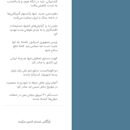
کشتیرانی، تردد در تنگه هرمز و باب‌المندب
به شدت کاهش یافت
نظرسنجی جدید: تنها یک‌سوم آمریکایی‌ها
از ادامه جنگ با ایران حمایت می‌کنند
ترامپ با رد گزارش‌های کمبود تسلیحات،
افشاگران را به زندان طولانی مدت تهدید
کرد
رئیس‌ جمهوری اسرائیل: نقشه راه غزه
مثبت است اما حماس باید کاملا خلع
سلاح شود
کویت دستور تعطیلی تنها مدرسه ایرانی
این کشور را صادر کرد
دو فوتبالیست سابق تیم ملی زنان ایران
رسما شهروند استرالیا شدند
آلمان برای عامل حمله با خودرو به جمعیت
در مونیخ حکم حبس ابد صادر کرد
دست‌کم ۳۰ نیروی دولتی یمن در حملات
حوثی‌ها کشته شدند
بایگانی نسخه قدیم سایت