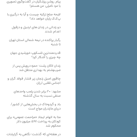
پیام روشن پزشکیان در گفت‌و‌گوی تصویری
با مرد نامرئی: من هستم!
لایحه صلح ترکیه چیست و آیا به درگیری با
پ‌ک‌ک پایان خواهد داد؟
دو زندانی در زندان های اردبیل و دزفول
اعدام شدند
رگبار پراکنده در نیمه شمالی استان تهران
تا شنبه
قدرت‌مندترین تلسکوپ خورشیدی جهان
چه چیزی را آشکار کرد؟
زندان لاکان رشت؛ حمزه درویش پس از
ضرب‌وشتم به بهداری منتقل شد
چاقوی اصیل زنجان زیر فشار فولاد گران و
اجناس تقلبی ارزان
مشهد؛ ۲۰ برابر شدن پلمب واحدهای
صنفی نسبت به سال گذشته
باد و گردوخاک در بخش‌هایی از کشور/
دریای مازندران مواج است
متا به اتهام ایجاد «مزاحمت عمومی» برای
کودکان به پرداخت ۵۶۷ میلیون دلار
محکوم شد
در هفته‌ای که گذشت؛ نگاهی به گزارشات