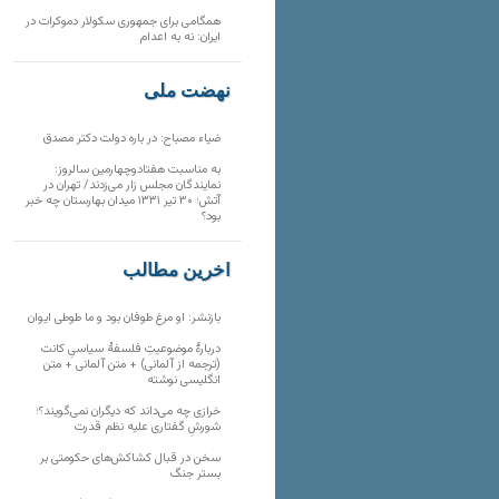
همگامی برای جمهوری سکولار دموکرات در
ایران: نه به اعدام
نهضت ملی
ضیاء مصباح: در باره دولت دکتر مصدق
به مناسبت هفتادوچهارمین سالروز:
نمایندگان مجلس زار می‌زدند/ تهران در
آتش؛ ۳۰ تیر ۱۳۳۱ میدان بهارستان چه خبر
بود؟
آخرین مطالب
بازنشر: او مرغ طوفان بود و ما طوطی ایوان
دربارهٔ موضوعیتِ فلسفهٔ سیاسیِ کانت
(ترجمه از آلمانی) + متن آلمانی + متن
انگلیسی نوشته
خرازی چه می‌داند که دیگران نمی‌گویند؟؛
شورشِ گفتاری علیه نظم قدرت
سخن در قبال کشاکش‌های حکومتی بر
بستر جنگ