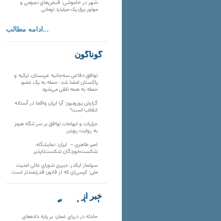
شهر در خاموشی؛ قبض‌های نجومی و
موتور برق یک میلیارد تومانی
ادامه مطالب...
گوناگون
توافق دفاعی سه‌جانبه عربستان، ترکیه و
پاکستان امضا شد؛ حمله به یک عضو،
حمله به همه تلقی می‌شود
گزارش یورونیوز؛ آیا ایران واقعا در آستانه
انقلاب است؟
جزئیات و ابهامات توافق بر سر تنگه هرمز
به روایت رویترز
امیر طاهری – ایران: نمایشگاه
شکست‌خوردگان شکست‌ناپذیر
سولماز ایکدر: دبیری شورای عالی امنیت
ملی؛ کرسی‌ای که از قانون قدرتمندتر است
خبر از
تارنماهای دیگر
حادثه در دریای عمان؛ بر پایه داده‌های