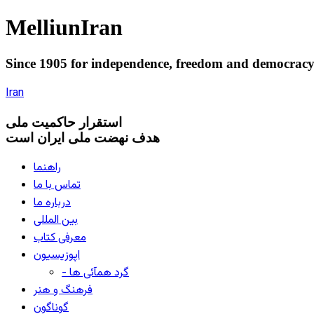
Melliun
Iran
Since 1905 for
independence
,
freedom
and
democrac
Iran
استقرار
حاکميت ملی
هدف نهضت ملی ایران است
راهنما
تماس با ما
درباره ما
بین المللی
معرفی کتاب
اپوزیسیون
- گرد همآئی ها
فرهنگ و هنر
گوناگون