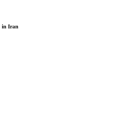
y
in
Iran