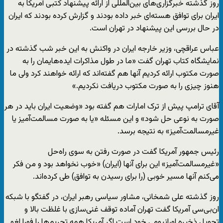
روز گذشته خبرگزاری‌های بین‌المللی از ارائه پیشنهاد کتبی آمریکا به
ایران برای توافق هسته‌ای خبر داده بودند و گزارش کرده بودند که ایران
در حال بررسی این پیشنهاد در تهران است.
عباس عراقچی، وزیر خارجه ایران در واکنش به این خبر شب گذشته در
نمایشگاه کتاب تهران گفت «ما در طول مذاکرات ایده‌هایمان را به
صورت مکتوب ارائه کردیم آنها هم گفته‌اند که ارائه خواهند کرد ولی ما
هنوز چیزی را به صورت مکتوب دریافت نکردیم.»
آقای ترامپ پیش از ترک امارات هم گفته بود «وضعیت ایران باید در هر
صورت به نوعی حل شود» و این مسئله «یا به صورت مسالمت‌آمیز یا
غیرمسالمت‌آمیز» به نتیجه برسد.
رئیس جمهور آمریکا گفت در صورت رفتن به سوی راه‌حل
«غیرمسالمت‌آمیز» این برای آنها (ایران) «خوب نخواهد بود و من فکر
می‌کنم آنها مسیر خوبی (را برای رسیدن به توافق) طی کرده‌اند.
روز گذشته علی شمخانی،‌ مشاور سیاسی رهبر ایران، در گفتگو با شبکه
ان‌بی‌سی آمریکا گفت تهران آماده توقف غنی‌سازی با غلظت بالا و
تحویل ذخیره اورانیومی خود است اگر آمریکا همه تحریم‌ها را فورا لغو