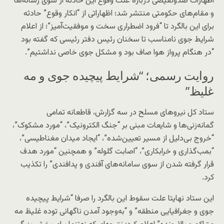
اظهارات ضدونقیضی درباره علت وقوع این حادثه از سوی رسانه‌ها
و مقام‌های حکومتی منتشر شد؛ اظهاراتی از “انکار وقوع” حادثه
برای این بالگرد تا “فرود اضطراری سخت و موفقیت‌آمیز”؛ از اعلام
شرایط جوی نامناسب تا سخنان رئیس دفتر رئیسی که گفته بود
“در هنگام پرواز هوا صاف بود و مشکل جوی خاصی نداشتیم”.
روایت رسمی؛ “شرایط پیچیده جوی و مه
غلیظ”
ستاد کل نیروهای مسلح در سه گزارش، قاطعانه تمامی
گمانه‌زنی‌ها و شایعات مبنی بر “جنگ الکترونیک”، “مورد مشکوک”،
“خروج بی‌دلیل از مسیر تعیین‌شده”، “ایجاد میدان مغناطیسی”،
“بمب‌گذاری و خرابکاری”، “اصابت گلوله” و همچنین “مورد هدف
قرار گرفته شدن از سوی سامانه‌های آفندی و پدافندی” را تکذیب
کرد.
این ستاد نهایتا علت سقوط این بالگرد را صرفا “شرایط پیچیده
جوی و جغرافیایی منطقه” و “به‌وجود آمدن ناگهانی توده غلیظ مه