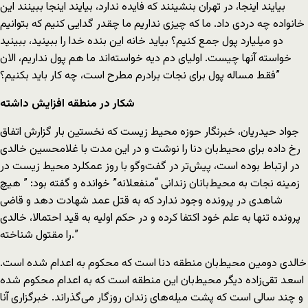
بیایند اینجا، در تهران بنشینند که فایده ندارد، بیایند اینجا ببینند این
خانواده چه دردی داد. ما که چیزی نداریم ما چقدر گدایی کنیم که بتوانیم
دو میلیارد پول جمع کنیم؟ بیاید خانه این بنده خدا را ببینید، ببینید
خواسته آنها چیست. اولیای دم دیه خواسته‌اند ما هم پول نداریم، الان
فقط مساله پول برای نجات برادرم مطرح است، چه کار باید بکنیم؟”
شکار در منطقه افزایش داشته
جواد حیدریان، خبرنگار حوزه محیط زیست که نخستین بار گزارش اتفاق
رخ داده برای محیط‌بان دنا را نوشت و در این مدت با غلامحسین خالدی
در ارتباط بوده است، پیش‌تر در گفت‌وگو با روز عمکلرد محیط زیست در
زمینه نجات به محیط‌بانان زندانی “منفعلانه” خوانده و گفته بود: ” هیچ
شاهدی در پرونده وجود ندارد كه به قتل عمد شهادت دهد و قاضی
پرونده تنها به علم خود اكتفا كرده و در حكم اولیه به قید احتمالا، خالدی
را مقتول شناخته.”
خالدی دومین محیط‌بان منطقه دنا است كه محكوم به اعدام شده است.
اسعد تقی‌زاده دیگر محیط‌‌بان این منطقه است که به اعدام محکوم شده
و چند سالی است که پشت‌ میله‌های زندان روزگار می‌گذراند. خبرگزاری آنا