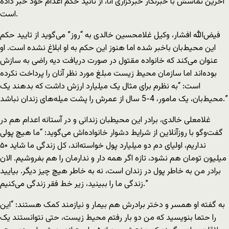
آخرین تماسش با خبرنگار خبرگزاری آنا، از تائید حکم اعدام خود خبر داده
است.
فیض‌الله افشار، وکیل غلامحسین خالدی به “روز” می‌گوید از تایید حکم
این محیط‌بان باخبر شده اما هنوز این حکم به او ابلاغ نشده است. او
عنوان می‌کند که خانواده مقتول در صورت دریافت دیه راضی به سازش
بوده‌اند اما سازمان محیط زیست مبلغ مورد نظر آنان را پرداخت نکرده
است: “به نظرم برای مثال یک میلیارد ارزش داشت که بدهند یک
محیط‌بان، یک مامور، 4-5 سال از عمرش را پشت میله‌های زندان نباشد.”
غلامعلی خالدی، برادر این محیطبان زندانی و در آستانه اعدام هم در
گفت‌وگو با روزآنلاین از شرایط دشوار خانواده‌اش می‌گوید: “ما هیچ پولی
نداریم، اولیای دم دو میلیارد پول خواسته‌اند، کل زندگی ما شاید ۵۰
میلیون تومان هم نشود، تازه اگر همه دار و ندارمان را هم بفروشیم. الان
برادر من به خاطر پول در زندان است، نه به خاطر هیچ چیز دیگر. بیایید
زندگی ما را ببینید، زیر خط فقر زندگی می‌کنیم.”
به گفته او همسر و دختر برادرش هم بیمار و نیازمند کمک هستند: “این
را حتما بنویسید که من دو بار رفتم محیط زیست، حتی نتوانستند یک