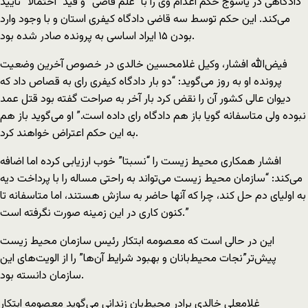
دادگاهی در یاسوج حکم اعدام وی را با “علم قاضی” و قید “احتمالا” تایید
می‌کند. این حکم توسط سه قاضی دادگاه کیفری استان و با وجود وارد
بودن ۱۵ ایراد اساسی به پرونده صادر شده بود.
فیض‌الله افشار، وکیل غلامحسین خالدی در خصوص آخرین وضعیت
پرونده او به روز می‌گوید: “دو بار دادگاه کیفری رای به قصاص داد که
دیوان عالی کشور آن را نقض کرد بار آخر به صراحت گفته بود قتل عمد
نبوده ولی متاسفانه گویا باز هم دادگاه رای داده است.” او می‌گوید باز هم
به این حکم اعتراض خواهند کرد.
افشار همکاری محیط زیست را “نسبتا” خوب ارزیابی کرده اما اضافه
می‌کند: “سازمان محیط زیست می‌تواند به راحتی مساله را با پرداخت دیه
به اولیای دم حل کند، چرا که آنها حاضر به سازش هستند، اما متاسفانه تا
کنون کاری در این زمینه صورت نگرفته است.”
این در حالی است که معصومه ابتکار رئیس سازمان محیط زیست
پیش‌تر”نجات محیط‌بانان و بهبود شرایط آن‌ها” را از الویت‌های این
سازمان دانسته بود.
غلامعلی خالدی برادر محیط‌بان زندانی می‌گوید معصومه ابتکار