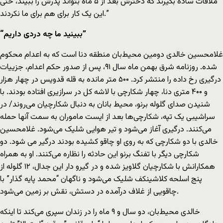
ملاقات ساده بگیرند که دخترش بعد از ۵ ماه بتواند پدرش را ببیند، حتی
این یک کار برای هم برای ما نکردند.”
“ببینید ما چه دردی داریم”
غلامحسین خالدی دومین محیط‌بان منطقه دنا است که به اعدام محکوم
شده. روزنامه شرق بهمن ماه سال ۹۱، پس از صدور حکم اعدام، جزییات
درگیری رخ داده را منتشر کرد. ۵۰۰ متر مانده به قله قدویس در چهار هزار
و ۴۰۰ متری دنا، چهار شکارچی با لاشه کل در سرازیری افتاده بودند. با
شنیدن صدای گلوله برنو، محیط بانان به دنبال شکارچیان می‌روند/ در
سراشیبی یک تپه، شکارچی‌ها بعد از ایست ماموران به سمت آنها حمله
می‌کنند. درگیری آغاز می‌شود و تیر هوایی شلیک می‌شود. غلامحسین
خالدی با دو شکارچی که به روی او چاقو کشیده بودند درگیر می شود. دو
شکارچی دیگر با تفنگ برنو این حادثه را نظاره می‌کنند. او به همراه
همکارانش با شکارچیان گلاویز شده و در گیرو دار این جدال، ۱۲ گلوله از
پنج اسلحه کلاشینکف شلیک می‌شود و ناگهان “محمد پایه گذار” با
چاقویی از غلاف درآمده در دستش، نقش بر زمین می‌شود.
خالدی محیط‌بان، دو سال و ۹ ماه را در زندان سپری می‌کند تا اینکه