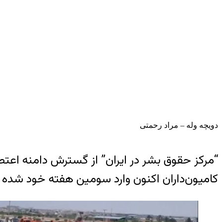
دویچه وله – مراد رحمتی
کامیون‌داران اکنون وارد سومین هفته خود شده و دست‌کم ۴۰ معترض تا کن