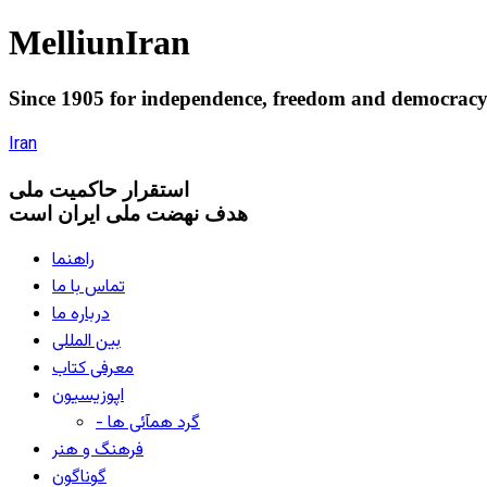
Melliun
Iran
Since 1905 for
independence
,
freedom
and
democrac
Iran
استقرار
حاکميت ملی
هدف نهضت ملی ایران است
راهنما
تماس با ما
درباره ما
بین المللی
معرفی کتاب
اپوزیسیون
- گرد همآئی ها
فرهنگ و هنر
گوناگون