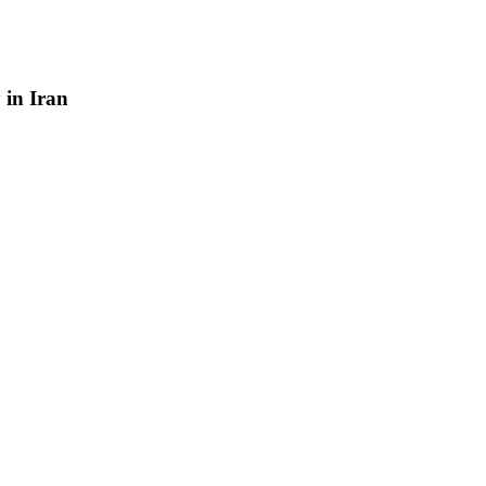
y
in
Iran